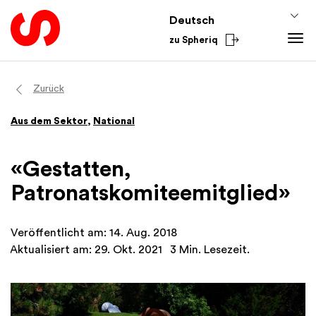
Deutsch
zu Spheriq
Tools
Zurück
Spheriq
Wissen
Aus dem Sektor
,
National
Verzeichnis
Fundraising-Tipps
Aus dem Sektor
Gesuchsmanagement
Förderwissen
National
«Gestatten,
Recherche
Finanzen
International
Patronatskomiteemitglied»
Spenden-Tools
Academy
Netzwerke
Veröffentlicht am: 14. Aug. 2018
Spheriq AI
Aktualisiert am: 29. Okt. 2021
3 Min. Lesezeit.