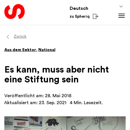
Deutsch
zu Spheriq
Tools
Zurück
Spheriq
Wissen
Aus dem Sektor
,
National
Verzeichnis
Fundraising-Tipps
Aus dem Sektor
Gesuchsmanagement
Förderwissen
National
Es kann, muss aber nicht
Recherche
Finanzen
International
eine Stiftung sein
Spenden-Tools
Academy
Netzwerke
Veröffentlicht am: 28. Mai 2018
Spheriq AI
Aktualisiert am: 23. Sep. 2021
4 Min. Lesezeit.