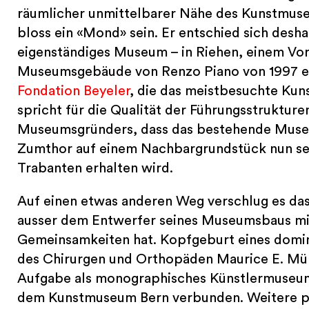
räumlicher unmittelbarer Nähe des Kunstmuse
bloss ein «Mond» sein. Er entschied sich desh
eigenständiges Museum – in Riehen, einem Vor
Museumsgebäude von Renzo Piano von 1997 ein
Fondation Beyeler
, die das meistbesuchte Ku
spricht für die Qualität der Führungsstruktur
Museumsgründers, dass das bestehende Muse
Zumthor auf einem Nachbargrundstück nun se
Trabanten erhalten wird.
Auf einen etwas anderen Weg verschlug es da
ausser dem Entwerfer seines Museumsbaus mit
Gemeinsamkeiten hat. Kopfgeburt eines domi
des Chirurgen und Orthopäden Maurice E. Müll
Aufgabe als monographisches Künstlermuseum.
dem Kunstmuseum Bern verbunden. Weitere pr