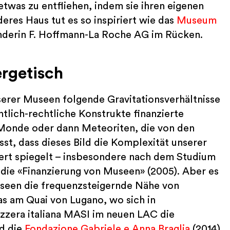
twas zu entfliehen, indem sie ihren eigenen
deres Haus tut es so inspiriert wie das
Museum
ünderin F. Hoffmann-La Roche AG im Rücken.
ergetisch
erer Museen folgende Gravitationsverhältnisse
tlich-rechtliche Konstrukte finanzierte
 Monde oder dann Meteoriten, die von den
st, dass dieses Bild die Komplexität unserer
ert spiegelt – insbesondere nach dem Studium
die «Finanzierung von Museen» (2005). Aber es
Museen die frequenzsteigernde Nähe von
as am Quai von Lugano, wo sich in
izzera italiana MASI im neuen LAC die
d die
Fondazione Gabriele e Anna Braglia
(2014)