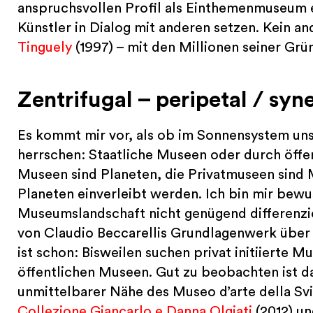
anspruchsvollen Profil als Einthemenmuseum e
Künstler in Dialog mit anderen setzen. Kein an
Tinguely
(1997) – mit den Millionen seiner Gr
Z
entrifugal – peripetal / syn
Es kommt mir vor, als ob im Sonnensystem uns
herrschen: Staatliche Museen oder durch öffen
Museen sind Planeten, die Privatmuseen sind
Planeten einverleibt werden. Ich bin mir bewus
Museumslandschaft nicht genügend differenzi
von Claudio Beccarellis Grundlagenwerk über 
ist schon: Bisweilen suchen privat initiierte 
öffentlichen Museen. Gut zu beobachten ist d
unmittelbarer Nähe des Museo d’arte della Sv
Collezione Giancarlo e Danna Olgiati
(2012) un