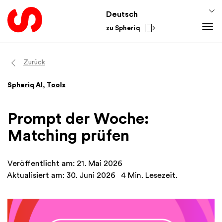
Deutsch
zu Spheriq
Tools
Zurück
Spheriq
Spheriq AI
,
Tools
Verzeichnis
Gesuchsmanagement
Prompt der Woche:
Recherche
Matching prüfen
Spenden-Tools
Netzwerke
Veröffentlicht am: 21. Mai 2026
Spheriq AI
Aktualisiert am: 30. Juni 2026
4 Min. Lesezeit.
Wissen
Fundraising-Tipps
Aus dem Sektor
Förderwissen
National