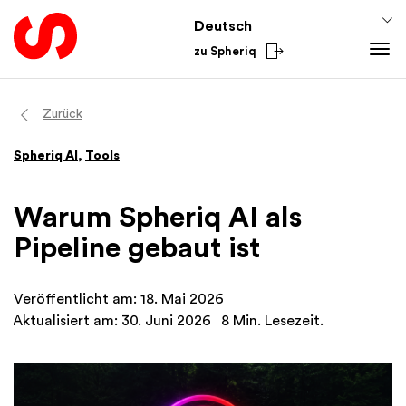
Deutsch
zu Spheriq
Tools
Zurück
Spheriq
Spheriq AI
,
Tools
Verzeichnis
Gesuchsmanagement
Warum Spheriq AI als
Recherche
Pipeline gebaut ist
Spenden-Tools
Netzwerke
Veröffentlicht am: 18. Mai 2026
Spheriq AI
Aktualisiert am: 30. Juni 2026
8 Min. Lesezeit.
Wissen
Fundraising-Tipps
Aus dem Sektor
Förderwissen
National