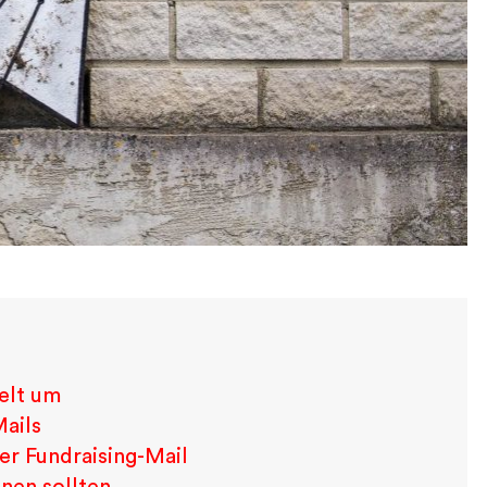
ielt um
Mails
er Fundraising-Mail
nnen sollten