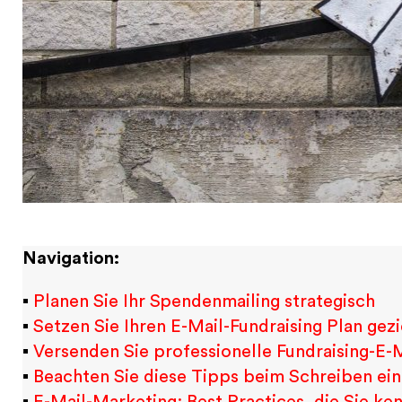
Navigation:
▪
Planen Sie Ihr Spendenmailing strategisch
▪
Setzen Sie Ihren E-Mail-Fundraising Plan gez
▪
Versenden Sie professionelle Fundraising-E-
▪
Beachten Sie diese Tipps beim Schreiben ein
▪
E-Mail-Marketing: Best Practices, die Sie ke