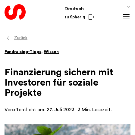
Deutsch
zu Spheriq
Tools
Zurück
Spheriq
Wissen
Fundraising-Tipps
,
Wissen
Verzeichnis
Fundraising-Tipps
Gesuchsmanagement
Förderwissen
Finanzierung sichern mit
Recherche
Finanzen
Investoren für soziale
Spenden-Tools
Academy
Projekte
Netzwerke
Aus dem Sektor
Spheriq AI
National
Veröffentlicht am: 27. Juli 2023
3 Min. Lesezeit.
International