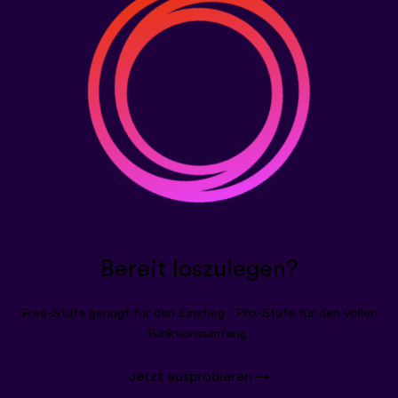
Bereit loszulegen?
Free-Stufe genügt für den Einstieg · Pro-Stufe für den vollen
Funktionsumfang
Jetzt ausprobieren →