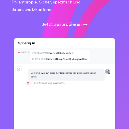
Philanthropie. Sicher, spezifisch und
datenschutzkonform.
Jetzt ausprobieren →