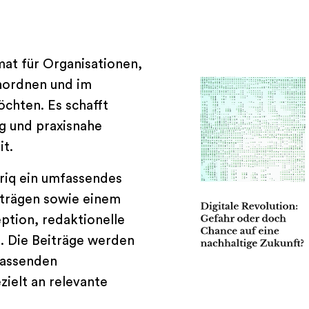
at für Organisationen,
inordnen und im
öchten. Es schafft
ng und praxisnahe
it.
riq ein umfassendes
iträgen sowie einem
ption, redaktionelle
g. Die Beiträge werden
 passenden
ielt an relevante