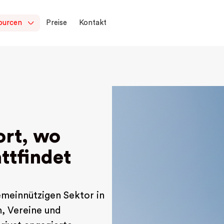
ourcen
Preise
Kontakt
ort, wo
attfindet
emeinnützigen Sektor in
n, Vereine und