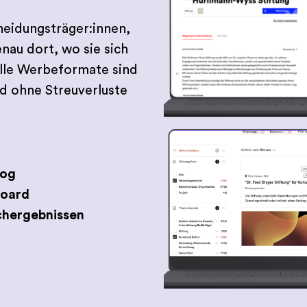
heidungsträger:innen,
au dort, wo sie sich
Alle Werbeformate sind
d ohne Streuverluste
log
oard
chergebnissen