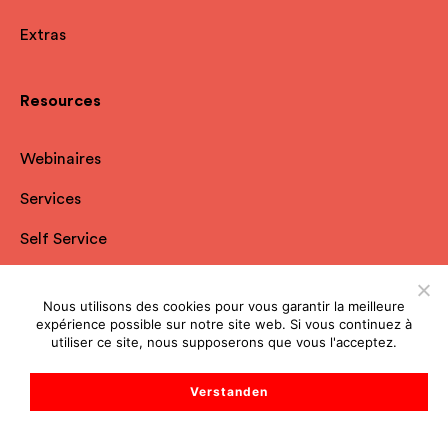
Extras
Resources
Webinaires
Services
Self Service
Études de cas
Nous utilisons des cookies pour vous garantir la meilleure
Répertoire des fondations
expérience possible sur notre site web. Si vous continuez à
utiliser ce site, nous supposerons que vous l'acceptez.
Blog
Verstanden
Plateforme de dons
Magazine de dons