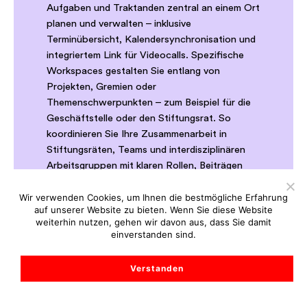
Aufgaben und Traktanden zentral an einem Ort
planen und verwalten – inklusive
Terminübersicht, Kalendersynchronisation und
integriertem Link für Videocalls. Spezifische
Workspaces gestalten Sie entlang von
Projekten, Gremien oder
Themenschwerpunkten – zum Beispiel für die
Geschäftstelle oder den Stiftungsrat. So
koordinieren Sie Ihre Zusammenarbeit in
Stiftungsräten, Teams und interdisziplinären
Arbeitsgruppen mit klaren Rollen, Beiträgen
und sauber geregelten Zugriffsrechten. Der
optionale KI-Assistent hilft Ihnen bei
Wir verwenden Cookies, um Ihnen die bestmögliche Erfahrung
auf unserer Website zu bieten. Wenn Sie diese Website
Zusammenfassungen von Dossiers und beim
weiterhin nutzen, gehen wir davon aus, dass Sie damit
Verfassen von Empfehlungen, damit Sie Ihre
einverstanden sind.
Gremienarbeit jederzeit ortsunabhängig und
effizient tätigen können.
Verstanden