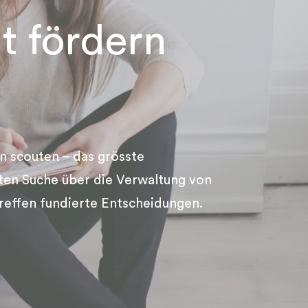
lt fördern
n scouten – das grösste
sten Suche über die Verwaltung von
reffen fundierte Entscheidungen.