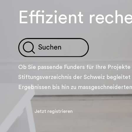
Effizient rech
Ob Sie passende Funders für Ihre Projekte
Stiftungsverzeichnis der Schweiz begleite
Ergebnissen bis hin zu massgeschneiderten
Jetzt registrieren