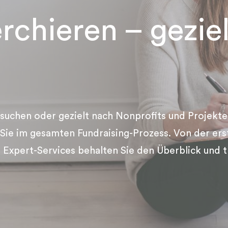
erchieren – gezie
 suchen oder gezielt nach Nonprofits und Projekte
t Sie im gesamten Fundraising-Prozess. Von der er
 Expert-Services behalten Sie den Überblick und t