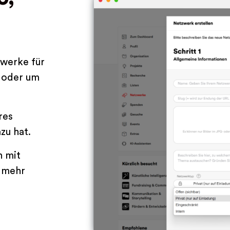
zwerke für
n oder um
res
zu hat.
h mit
m mehr