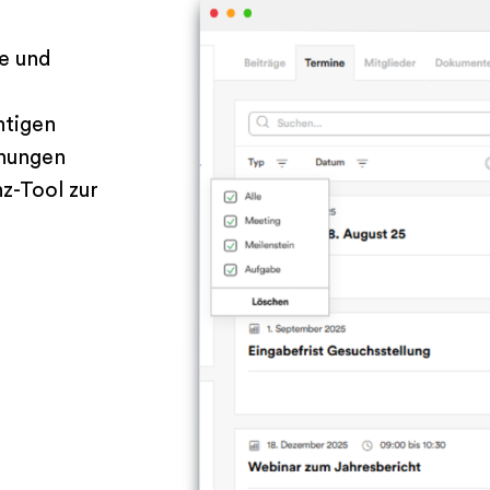
e und
htigen
chungen
z-Tool zur