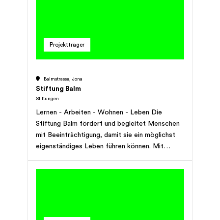
gesundheitlichen oder sozial bedingt
eingeschränkten Leistungsvermögen einen
Arbeitsplatz zur Verfügung. Gemeinsam mit
ihnen schafft sie die Grundlage für ein
Projektträger
selbstbestimmtes (Berufs-)Leben.
Balmstrasse, Jona
Stiftung Balm
Stiftungen
Lernen - Arbeiten - Wohnen - Leben Die
Stiftung Balm fördert und begleitet Menschen
mit Beeinträchtigung, damit sie ein möglichst
eigenständiges Leben führen können. Mit
Angeboten in unterschiedlichen Bereichen geht
die Stiftung Balm individuell auf die Bedürfnisse
der Menschen mit Beeinträchtigung ein.