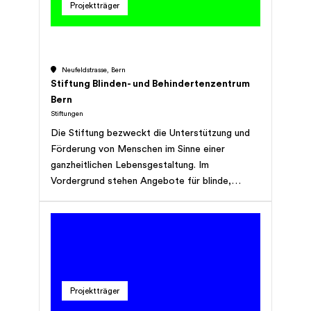
Projektträger
Neufeldstrasse, Bern
Stiftung Blinden- und Behindertenzentrum
Bern
Stiftungen
Die Stiftung bezweckt die Unterstützung und
Förderung von Menschen im Sinne einer
ganzheitlichen Lebensgestaltung. Im
Vordergrund stehen Angebote für blinde,
sehbehinderte, mehrfachbehinderte Menschen,
die sie in ihrer sozialen und beruflichen
Integration und Partizipation unterstützen. Die
Stiftung kann Tochtergesellschaften errichten,
sich an andern Unternehmen des In- und
Auslandes beteiligen, gleichartige oder
Projektträger
verwandte Unternehmen erwerben oder sich
mit anderen Stiftungen zusammenschliessen,