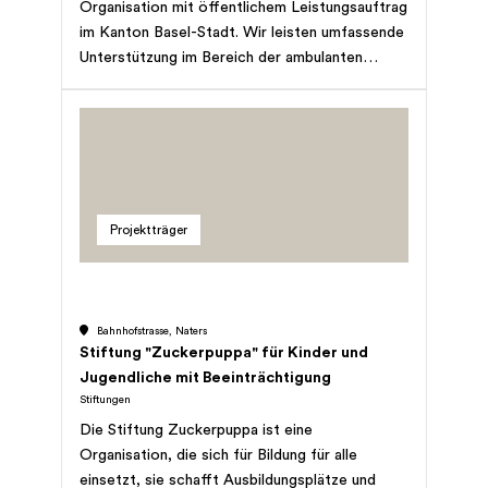
Organisation mit öffentlichem Leistungsauftrag
im Kanton Basel-Stadt. Wir leisten umfassende
Unterstützung im Bereich der ambulanten
Pflege und Hauswirtschaft für kranke,
behinderte und hilfsbedürftige Menschen jeden
Alters in ihrem Zuhause. Dies gilt auch für
Familien, die wir nach der Geburt eines Kindes
entlasten. Zudem bieten wir pflegenden
Angehörigen Unterstützung und Beistand an.
Projektträger
Jeder, der spitalexterne Hilfe und Pflege
benötigt, kann unsere Leistungen zu sozial
verträglichen Tarifen in Anspruch nehmen.</p>
Bahnhofstrasse, Naters
Stiftung "Zuckerpuppa" für Kinder und
Jugendliche mit Beeinträchtigung
Stiftungen
Die Stiftung Zuckerpuppa ist eine
Organisation, die sich für Bildung für alle
einsetzt, sie schafft Ausbildungsplätze und