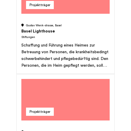
Projektträger
Gustav Wenk-strasse, Basel
Basel Lighthouse
Stiftungen
Schaffung und Führung eines Heimes zur
Betreuung von Personen, die krankheitsbedingt
schwerbehindert und pflegebedürftig sind. Den
Personen, die im Heim gepflegt werden, soll
eine Betreuung in wohnlicher Atmosphäre
gewährleistet werden. Sie soll im Zeichen der
menschlichen Zuwendung und unter Einbezug
von Partnern und Familienangehörigen stehen.
Projektträger