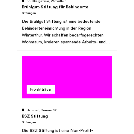
Brühlbergstrasse, Winterthur
Brühlgut-Stiftung für Behinderte
Stiftungen
Die Brühlgut Stiftung ist eine bedeutende
Behinderteneinrichtung in der Region
Winterthur. Wir schaffen bedarfsgerechten
Wohnraum, kreieren spannende Arbeits- und
Betreuungsplätze und unterstützen so die
Teilhabe von Menschen mit Beeinträchtigung an
den unterschiedlichen Bereichen des Lebens.
Unser Angebot umfasst aktuell 195
Arbeitsplätze für beeinträchtigte Menschen
(Werkstätten, Administration, Ökonomie), 102
Projektträger
Tagesstrukturplätze und 127 Plätze in
verschiedenen Wohnformen. Rund 35 Lernende
absolvieren bei uns in diversen Berufen eine
Hausmatt, Seewen SZ
Ausbildung in geschütztem Rahmen. Zusätzlich
BSZ Stiftung
führen wir eine Ergo- und Physiotherapie sowie
Stiftungen
zwei Kindertagesstätten mit 52 Plätzen für
Die BSZ Stiftung ist eine Non-Profit-
Kinder mit und ohne Beeinträchtigung.