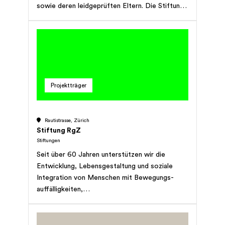
sowie deren leidgeprüften Eltern. Die Stiftung
will in der Not beistehen und die Last lindern
helfen.
Projektträger
Rautistrasse, Zürich
Stiftung RgZ
Stiftungen
Seit über 60 Jahren unterstützen wir die
Entwicklung, Lebensgestaltung und soziale
Integration von Menschen mit Bewegungs­
auffälligkeiten,
Entwicklungsbeeinträchtigungen, geistiger oder
mehrfacher Behinderung, ungeachtet des
Schweregrades. In neun Frühberatungs- und