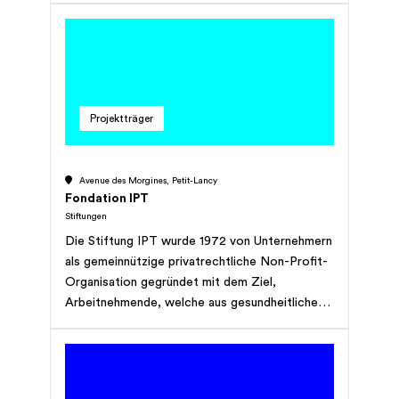
Denk an mich schliesst diese Lücke,
unterstützt finanziell und schafft so ein Stück
Lebensqualität.
Projektträger
Avenue des Morgines, Petit-Lancy
Fondation IPT
Stiftungen
Die Stiftung IPT wurde 1972 von Unternehmern
als gemeinnützige privatrechtliche Non-Profit-
Organisation gegründet mit dem Ziel,
Arbeitnehmende, welche aus gesundheitlichen
Gründen ihre Tätigkeit nicht mehr ausüben
konnten, bei der Suche nach einer passenden
Stelle zu unterstützen. Heute hat sich das
Aktionsfeld verbreitert, so dass Personen mit