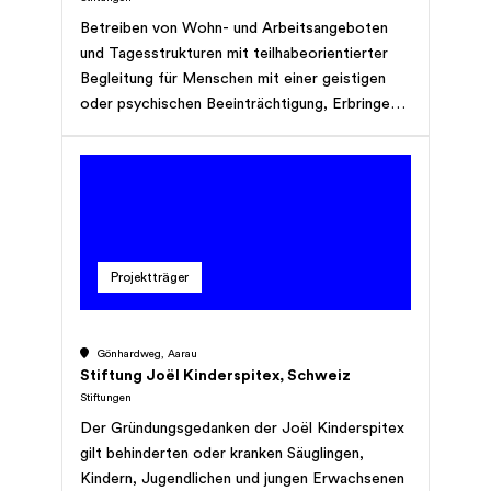
Betreiben von Wohn- und Arbeitsangeboten
und Tagesstrukturen mit teilhabeorientierter
Begleitung für Menschen mit einer geistigen
oder psychischen Beeinträchtigung, Erbringen
von ambulanten Leistungen für Menschen mit
einer geistigen oder psychischen
Beeinträchtigung, sowie mit Organisationen zur
sozialen Sicherung und Integration von
Menschen mit Behinderung
zusammenzuarbeiten.
Projektträger
Gönhardweg, Aarau
Stiftung Joël Kinderspitex, Schweiz
Stiftungen
Der Gründungsgedanken der Joël Kinderspitex
gilt behinderten oder kranken Säuglingen,
Kindern, Jugendlichen und jungen Erwachsenen