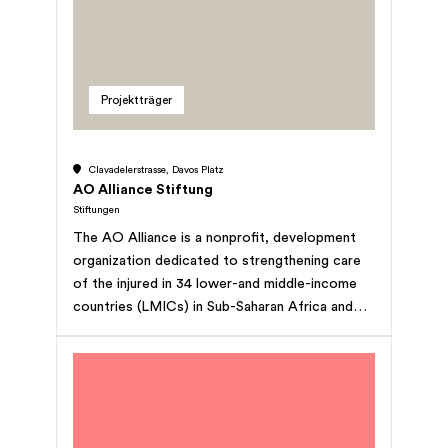
Projektträger
Clavadelerstrasse, Davos Platz
AO Alliance Stiftung
Stiftungen
The AO Alliance is a nonprofit, development
organization dedicated to strengthening care
of the injured in 34 lower-and middle-income
countries (LMICs) in Sub-Saharan Africa and
Asia. Our mission is to reduce human suffering,
disability, and poverty by implementing
programs that enhance local fracture-care
capacity for sustainable impact.