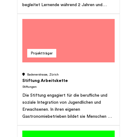
begleitet Lernende während 2 Jahren und
danach mit aktivem Job Coaching auf ihrem
Weg in die Berufswelt.
Projektträger
Badenerstrasse, Zürich
Stiftung Arbeitskette
Stiftungen
Die Stiftung engagiert für die berufliche und
soziale Integration von Jugendlichen und
Erwachsenen. In ihren eigenen
Gastronomiebetrieben bildet sie Menschen mit
einer Leistungseinschränkung aus und stellt
über 100 Erwachsenen mit einem