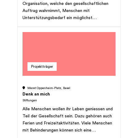
Organisation, welche den gesellschaftlichen
Auftrag wahrnimmt, Menschen mit
Unterstützungsbedarf ein möglichst
selbstbestimmtes Leben zu ermöglichen und
sie agogisch zu begleiten. Die BSZ Stiftung
verfügt heute über Angebote im Wohnen, in
der Tagesstruktur (mit und ohne Lohn), in der
Integration und der Freizeit. Hinzu kommen
Ausbildungsmassnahmen. Die Angebote sind
Projektträger
sinnstiftend, fördern die Eigenständigkeit und
Teilhabe der Menschen mit
Unterstützungsbedarf und entlasten
Meret Oppenheim-Platz, Basel
Angehörige und Familien. Sei es aus
Denk an mich
gesundheitlichen oder anderen Gründen, es gibt
Stiftungen
Situationen und Bereiche im Leben, in denen
Alle Menschen wollen ihr Leben geniessen und
eine bedarfsgerechte Unterstützung notwendig
Teil der Gesellschaft sein. Dazu gehören auch
ist, damit Teilhabe gelingt.
Ferien und Freizeitaktivitäten. Viele Menschen
mit Behinderungen können sich eine
Erholungszeit aber nicht leisten. Die Stiftung