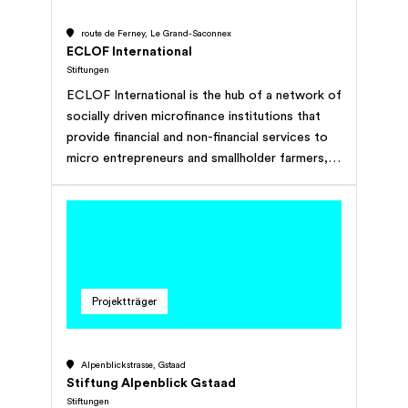
route de Ferney, Le Grand-Saconnex
ECLOF International
Stiftungen
ECLOF International is the hub of a network of
socially driven microfinance institutions that
provide financial and non-financial services to
micro entrepreneurs and smallholder farmers,
thereby promoting human dignity and enabling
self-sustainability.
Projektträger
Alpenblickstrasse, Gstaad
Stiftung Alpenblick Gstaad
Stiftungen