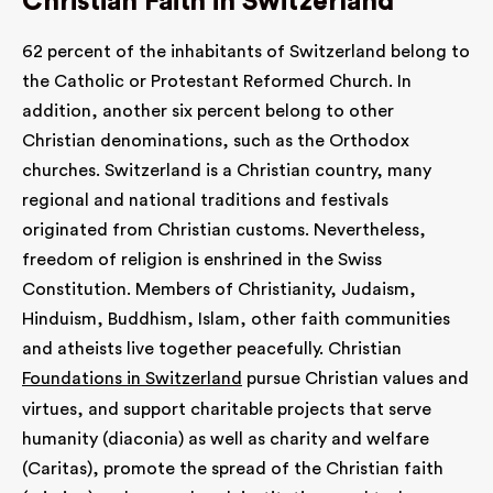
Christian Faith in Switzerland
zweckbestimmt werden, erwerben und
unterhalten, - weiteres tun, was die kath.
62 percent of the inhabitants of Switzerland belong to
Tradition fördert und stärkt.
the Catholic or Protestant Reformed Church. In
addition, another six percent belong to other
Christian denominations, such as the Orthodox
churches. Switzerland is a Christian country, many
regional and national traditions and festivals
originated from Christian customs. Nevertheless,
freedom of religion is enshrined in the Swiss
Constitution. Members of Christianity, Judaism,
Hinduism, Buddhism, Islam, other faith communities
and atheists live together peacefully. Christian
Foundations in Switzerland
pursue Christian values and
virtues, and support charitable projects that serve
humanity (diaconia) as well as charity and welfare
(Caritas), promote the spread of the Christian faith