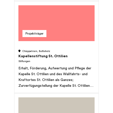
Eidgenössischen Stiftungsaufsicht unterstellt
und als gemeinnützig anerkannt. Zudem tragen
wir das Gütesiegel ZEWO und gewährleisten
dadurch einen verantwortungsvollen Umgang
mit den Spendengeldern.
Projektträger
Chäppelirain, Buttisholz
Kapellenstiftung St. Ottilien
Stiftungen
Erhalt, Förderung, Aufwertung und Pflege der
Kapelle St. Ottilien und des Wallfahrts- und
Kraftortes St. Ottilien als Ganzes;
Zurverfügungstellung der Kapelle St. Ottilien
für römisch-katholische, christliche und
ökumenische Gottesdienste, Andachten,
Wallfahrtsanlässe sowie für in die Kapelle
passende kulturelle Veranstaltungen; die