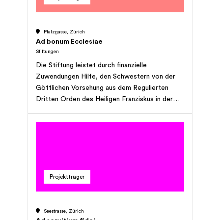
Pfalzgasse, Zürich
Ad bonum Ecclesiae
Stiftungen
Die Stiftung leistet durch finanzielle
Zuwendungen Hilfe, den Schwestern von der
Göttlichen Vorsehung aus dem Regulierten
Dritten Orden des Heiligen Franziskus in der
Schweiz und im Ausland in ihrem kirchlichen
Auftrag der Verkündigung und der Diakonie,
anderen katholischen Ordensgemeinschaften,
die der Unterstützung bedürfen, den
Menschen, die ihres katholischen Glaubens
wegen in Not geraten, der katholischen Kirche,
Projektträger
die Ziele durch Werke, die die Frömmigkeit,
das Apostolat oder die Caritas in geistlicher
oder zeitlicher Hinsicht betreffen, zu
Seestrasse, Zürich
verwirklichen (Can. 114-§2.)