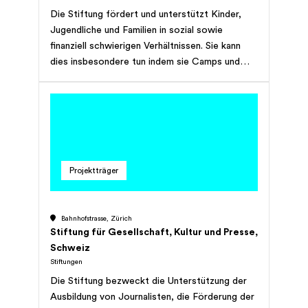
Die Stiftung fördert und unterstützt Kinder,
Jugendliche und Familien in sozial sowie
finanziell schwierigen Verhältnissen. Sie kann
dies insbesondere tun indem sie Camps und
Ferienlager mit sozialpädagogischen
Förderimpulsen anbietet; Schulungskurse,
Schulungswochen und Weiterbildungen zu
Themen wie nachhaltiger Umgang mit den
natürlichen Ressourcen, Umgang mit kranken
oder behinderten Menschen anbietet;
Projektträger
Menschen mit Migrationshintergrund
Sprachunterricht und Sprachlernwochen
anbietet; für in finanzielle Notlage geratene
Bahnhofstrasse, Zürich
Menschen und Familien Schulden- und
Stiftung für Gesellschaft, Kultur und Presse,
Budgetberatung erbringt; betreute
Schweiz
Wohnangebote für Menschen in besonderen
Stiftungen
familiären oder persönlichen
Die Stiftung bezweckt die Unterstützung der
Herausforderungen und für Menschen mit
Ausbildung von Journalisten, die Förderung der
psychischen oder körperlichen