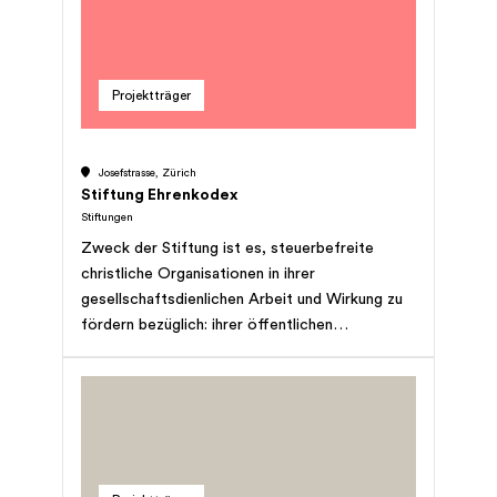
Projektträger
Josefstrasse, Zürich
Stiftung Ehrenkodex
Stiftungen
Zweck der Stiftung ist es, steuerbefreite
christliche Organisationen in ihrer
gesellschaftsdienlichen Arbeit und Wirkung zu
fördern bezüglich: ihrer öffentlichen
Wahrnehmung und Bekanntheit, ihrer
Glaubwürdigkeit in der Gesellschaft und ihrem
Zugang zu staatlichen Stellen, ihrer
Mittelbeschaffung, der sie betreffenden
Rahmenbedingungen. Dies geschieht
insbesondere durch: Öffentlichkeitsarbeit,