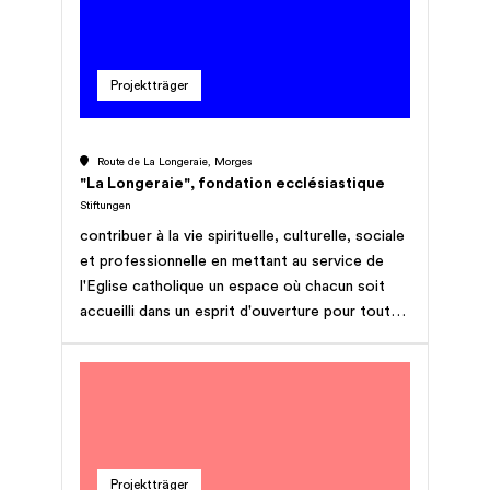
Projektträger
Route de La Longeraie, Morges
"La Longeraie", fondation ecclésiastique
Stiftungen
contribuer à la vie spirituelle, culturelle, sociale
et professionnelle en mettant au service de
l'Eglise catholique un espace où chacun soit
accueilli dans un esprit d'ouverture pour toutes
rencontres, sessions, séjours et cours de
formation, ainsi que toutes retraites
collectives et individuelles.
Projektträger