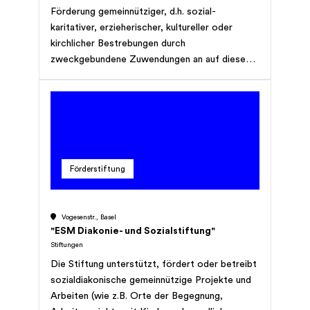
Förderung gemeinnütziger, d.h. sozial-
karitativer, erzieherischer, kultureller oder
kirchlicher Bestrebungen durch
zweckgebundene Zuwendungen an auf diesen
Gebieten tätige öffentliche
Gebietskörperschaften oder private
Institutionen, wie namentlich solche der
Jugend- und Sozialhilfe, des Stipendienwesens,
der Krankenpflege und Behindertenfürsorge
und des Kulturlebens; dies vorwiegend, aber
Förderstiftung
nicht ausschliesslich, in den Gemeinden
Escholzmatt und Marbach LU; Finanzierung des
weiteren Bestandes und des laufenden
Vogesenstr., Basel
Unterhaltes der Grabstätte der Familien Studer
"ESM Diakonie- und Sozialstiftung"
auf dem Dorffriedhof von Escholzmatt,
Stiftungen
solange diese besteht; ausnahmsweise die
Die Stiftung unterstützt, fördert oder betreibt
subsidiäre Unterstützung von männlichen oder
sozialdiakonische gemeinnützige Projekte und
weiblichen Nachkommen der ursprünglichen
Arbeiten (wie z.B. Orte der Begegnung,
Stifter oder ihrer vier leiblichen Schwestern im