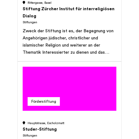
Rittergasse, Basel
Stiftung Zürcher Institut für interreligiösen
Dialog
Stiftungen
Zweck der Stiftung ist es, der Begegnung von
Angehörigen jüdischer, christlicher und
islamischer Religion und weiterer an der
Thematik Interessierter zu dienen und das
Gespräch und die Vernetzung zwischen ihnen zu
fördern. Mittels pädagogischer, kultureller und
publizistischer Angebote trägt sie dazu bei, die
gegenseitigen Traditionen kennen zu lernen, um
dadurch sich selbst und die anderen besser zu
verstehen und zu achten.
Förderstiftung
Hauptstrasse, Escholzmatt
Studer-Stiftung
Stiftungen