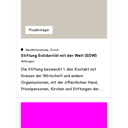
Erwerbs- noch Selbsthilfezwecke.
Projektträger
Stauffacherstrasse, Zürich
Stiftung Solidarität mit der Welt (SDW)
Stiftungen
Die Stiftung bezweckt 1. den Kontakt mit
Kreisen der Wirtschaft und andern
Organisationen, mit der öffentlichen Hand,
Privatpersonen, Kirchen und Stiftungen der
Schweiz zu pflegen, um diese zu regelmässiger
Mitarbeit in Form von finanzieller Hilfe an den
zahlreichen Programmen der
Entwicklungszusammenarbeit der
Missionsorganisationen von Schweizerischem