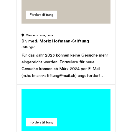
übrigen Liegenschaften der Stiftung sind für die
Aspekte des Wallfahrts- und Kraftortes St.
Förderstiftung
Ottilien bestimmt; im Pilgerstübli wird eine
Begegnungsstätte mit gastronomischen
Angebot geführt; Erwerb, Veräusserung,
Weidenstrasse, Jona
Bebauung, Belastung, Miete und Vermietung
Dr. med. Moriz Hofmann-Stiftung
von Grundstücken.
Stiftungen
Für das Jahr 2023 können keine Gesuche mehr
eingereicht werden. Formulare für neue
Gesuche können ab März 2024 per E-Mail
(m.hofmann-stiftung@mail.ch) angefordert
werden.
Förderstiftung