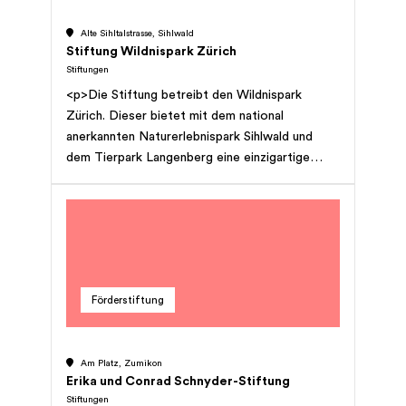
Oberland; Zusammenarbeit mit Fördervereinen
Alte Sihltalstrasse, Sihlwald
und Institutionen mit gleichem Zweck und mit
Stiftung Wildnispark Zürich
solchen zu fusionieren.
Stiftungen
<p>Die Stiftung betreibt den Wildnispark
Zürich. Dieser bietet mit dem national
anerkannten Naturerlebnispark Sihlwald und
dem Tierpark Langenberg eine einzigartige
Kombination von Wald, Wildnis und Wildtieren.
Die Stiftung Wildnispark Zürich versteht sich
als Naturschutzorganisation und verfolgt
entsprechende Ziele. Sie bietet
Bildungsangebote und ermöglicht
Forschungsaktivitäten.</p>
Förderstiftung
Am Platz, Zumikon
Erika und Conrad Schnyder-Stiftung
Stiftungen