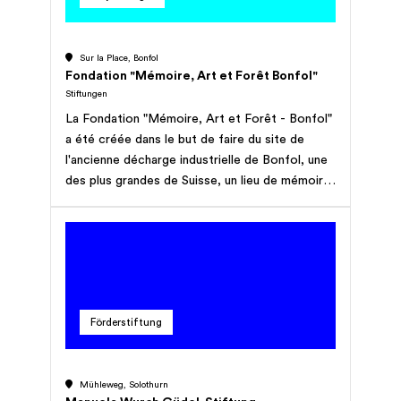
mit kulturellen Einrichtungen im In- und Ausland
das Festival CULTURESCAPES zu organisieren
Sur la Place, Bonfol
und durchzuführen. Die Stiftung verfolgt weder
Fondation "Mémoire, Art et Forêt Bonfol"
Erwerbs- noch Selbsthilfezwecke.
Stiftungen
La Fondation "Mémoire, Art et Forêt - Bonfol"
a été créée dans le but de faire du site de
l'ancienne décharge industrielle de Bonfol, une
des plus grandes de Suisse, un lieu de mémoire
et de transmission aux générations futures,
nommé Land Art. La dépollution exemplaire du
site, terminée en 2016 et le démantèlement de
la halle d'excavation des déchets chimiques en
2017 ont laissé un terrain vague en friche de 2
hectares. L'architecte Mario Botta et le bureau
Förderstiftung
BIOTEC ont imaginé le ré-emploi des vestiges
de l’assainissement de la décharge (mur, rails)
et une reforestation créative porteuse de
Mühleweg, Solothurn
beauté et de sens. Il reste maintenant jusqu'à