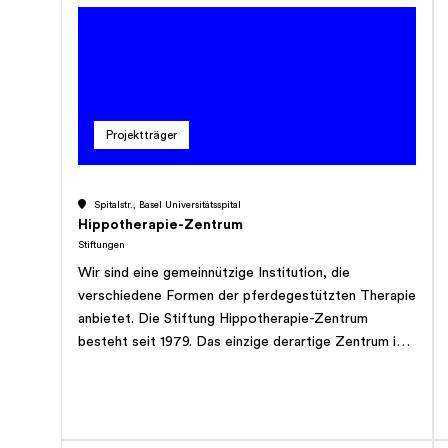
den Qualitätsprogrammen begleitet die EQUAM
Stiftung Gesundheitsprofis, misst und zertifiziert die
Qualität und sensibilisiert zu aktuellen Themen. Die
Qualitätsprogramme beschäftigen sich sowohl mit
Struktur- als auch mit Prozess- und Ergebnisqualität.
Die EQUAM unabhängige Ombudsstelle schlichtet
Projektträger
Konflikte zwischen den Patientinnen und Patienten
und den Leistungserbringern der zertifizierten Praxen.
Seit Januar 2003 ist die EQUAM Stiftung durch die
Spitalstr., Basel Universitätsspital
Schweizerische Akkreditierungsstelle als
Hippotherapie-Zentrum
Zertifizierungsstelle für Managementsysteme in der
Stiftungen
ambulanten Medizin nach der Norm ISO/IEC 17021
Wir sind eine gemeinnützige Institution, die
akkreditiert. Zudem folgt die Stiftung den
verschiedene Formen der pferdegestützten Therapie
Empfehlungen der Schweizerischen Akademie der
anbietet. Die Stiftung Hippotherapie-Zentrum
Medizinischen Wissenschaften zur Zertifizierung im
besteht seit 1979. Das einzige derartige Zentrum in
medizinischen Kontext.
der Region stellt derzeit 11 ausgebildete
Therapiepferde sowie Pferdeführer und eine
moderne, dem Therapiebetrieb und den Pferden
angepasste Infrastruktur zur Verfügung. Nebst