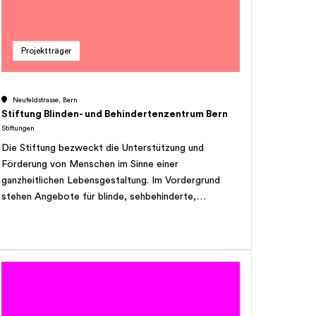
glückliche Kindheit erleben dürfen. Vielen Dank für
Ihre Hilfe!
Projektträger
Neufeldstrasse, Bern
Stiftung Blinden- und Behindertenzentrum Bern
Stiftungen
Die Stiftung bezweckt die Unterstützung und
Förderung von Menschen im Sinne einer
ganzheitlichen Lebensgestaltung. Im Vordergrund
stehen Angebote für blinde, sehbehinderte,
mehrfachbehinderte Menschen, die sie in ihrer
sozialen und beruflichen Integration und Partizipation
unterstützen. Die Stiftung kann
Tochtergesellschaften errichten, sich an andern
Unternehmen des In- und Auslandes beteiligen,
gleichartige oder verwandte Unternehmen erwerben
oder sich mit anderen Stiftungen