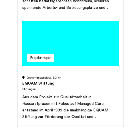
schaffen bedarfsgerechten Wohnraum, kreieren
spannende Arbeits- und Betreuungsplätze und
unterstützen so die Teilhabe von Menschen mit
Beeinträchtigung an den unterschiedlichen Bereichen
des Lebens. Unser Angebot umfasst aktuell 195
Arbeitsplätze für beeinträchtigte Menschen
(Werkstätten, Administration, Ökonomie), 102
Tagesstrukturplätze und 127 Plätze in verschiedenen
Wohnformen. Rund 35 Lernende absolvieren bei uns
Projektträger
in diversen Berufen eine Ausbildung in geschütztem
Rahmen. Zusätzlich führen wir eine Ergo- und
Physiotherapie sowie zwei Kindertagesstätten mit
Grossmünsterplatz, Zürich
52 Plätzen für Kinder mit und ohne Beeinträchtigung.
EQUAM Stiftung
Stiftungen
Aus dem Projekt zur Qualitätsarbeit in
Hausarztpraxen mit Fokus auf Managed Care
entstand im April 1999 die unabhängige EQUAM
Stiftung zur Förderung der Qualität und
Patientensicherheit in der ambulanten Medizin. Mit