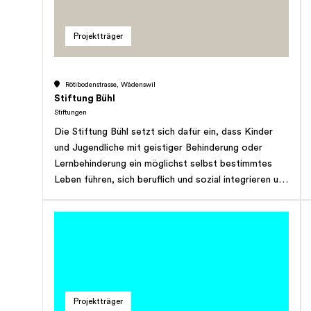
an. Jeder, der spitalexterne Hilfe und Pflege
benötigt, kann unsere Leistungen zu sozial
Projektträger
verträglichen Tarifen in Anspruch nehmen.</p>
Rötibodenstrasse, Wädenswil
Stiftung Bühl
Stiftungen
Die Stiftung Bühl setzt sich dafür ein, dass Kinder
und Jugendliche mit geistiger Behinderung oder
Lernbehinderung ein möglichst selbst bestimmtes
Leben führen, sich beruflich und sozial integrieren und
an der Gesellschaft teilhaben können. Das Angebot
umfasst eine heilpädagogische Schule, eine
therapeutische Wohnschulgruppe, berufswahl- und
lebensvorbereitende Programme für Jugendliche im
Rahmen der Sonderschule 15+ sowie berufliche
Ausbildung in den acht Betrieben der Stiftung oder in
einem Unternehmen des 1. Arbeitsmarktes.
Projektträger