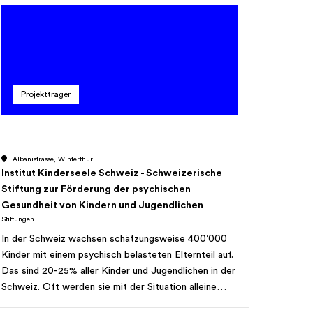
famille. Les cancers pédiatriques étant considérés
comme une maladie rare, très peu de fonds lui sont
alloués. Or, chaque année en Suisse 250 à 300
nouveaux enfants sont diagnostiqués avec cancer.
Pour donner plus d'espoir aux enfants malades, les
guérir avec moins d'effets secondaires et trouver de
Projektträger
nouveaux traitements, la Fondation CANSEARCH
soutient les projets de recherche menés par la
Plateforme de recherche CANSEARCH de
l'Université de Genève dans le domaine de
Albanistrasse, Winterthur
l'oncologie et de l'hématologie pédiatriques.
Institut Kinderseele Schweiz - Schweizerische
Nos projets, pour lesquels nous dépendons de dons
Stiftung zur Förderung der psychischen
externes, relèvent en partie de la médecine
Gesundheit von Kindern und Jugendlichen
personnalisée (adapter la dose de médicament en
Stiftungen
fonction du patrimoine génétique de l'enfant pour
In der Schweiz wachsen schätzungsweise 400‘000
réduire la toxicité des traitements et les effets très
Kinder mit einem psychisch belasteten Elternteil auf.
graves qui en découlent. et de l'oncogénétique
Das sind 20-25% aller Kinder und Jugendlichen in der
(trouver des biomarqueurs et
Schweiz. Oft werden sie mit der Situation alleine
modifications génétiques pouvant être à l'origine du
gelassen. Sie werden in der Behandlung ihres
développement agressif d'un cancer).