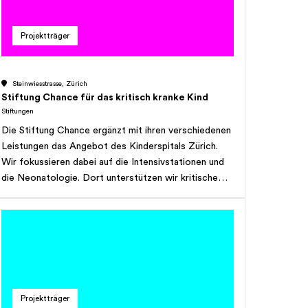
zusammenschliessen, Grundstücke erwerben oder
veräussern sowie alle Geschäfte eingehen und
Projektträger
Verträge abschliessen, die geeignet sind, den Zweck
der Stiftung zu fördern, oder die direkt oder indirekt
damit im Zusammenhang stehen. Die Stiftung ist
Steinwiesstrasse, Zürich
befugt, Finanzierungs-, Sanierungs- und
Stiftung Chance für das kritisch kranke Kind
Interzessionsmassnahmen zu Gunsten von
Stiftungen
Tochtergesellschaften vorzunehmen oder
Die Stiftung Chance ergänzt mit ihren verschiedenen
Tochtergesellschaften Darlehen zu gewähren. Sie
Leistungen das Angebot des Kinderspitals Zürich.
kann sich für sozialpolitische Anliegen einsetzen. Die
Wir fokussieren dabei auf die Intensivstationen und
Stiftung hat ausschliesslich gemeinnützigen
die Neonatologie. Dort unterstützen wir kritische
Charakter und ist nicht gewinnorientiert.
kranke Kinder, ihre Familien und die Teams aus
Medizin und Pflege.
Projektträger