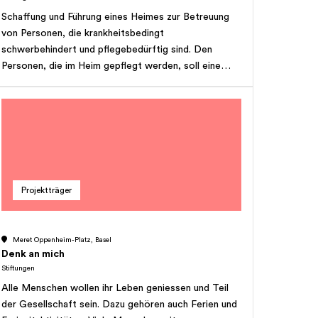
Schaffung und Führung eines Heimes zur Betreuung
von Personen, die krankheitsbedingt
schwerbehindert und pflegebedürftig sind. Den
Personen, die im Heim gepflegt werden, soll eine
Betreuung in wohnlicher Atmosphäre gewährleistet
werden. Sie soll im Zeichen der menschlichen
Zuwendung und unter Einbezug von Partnern und
Familienangehörigen stehen.
Projektträger
Meret Oppenheim-Platz, Basel
Denk an mich
Stiftungen
Alle Menschen wollen ihr Leben geniessen und Teil
der Gesellschaft sein. Dazu gehören auch Ferien und