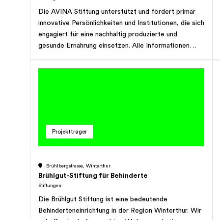
Die AVINA Stiftung unterstützt und fördert primär
innovative Persönlichkeiten und Institutionen, die sich
engagiert für eine nachhaltig produzierte und
gesunde Ernährung einsetzen. Alle Informationen
finden Sie auf www.avinastiftung.ch Ausgeschlossene
Förderbereiche: Kunst/Kultur/Film / Soziale Projekte
/ Entwicklungshilfe / Events und Veranstaltungen /
Bauliche Vorhaben / „Brick and mortar“-Projekte /
Einzelpersonen oder Einzelschicksale /
Tierschutzprojekte / Beiträge an Naturreservate /
Lobbyismus und politische Initiativen / Projekte mit
Projektträger
kommerziellem Charakter
Brühlbergstrasse, Winterthur
Brühlgut-Stiftung für Behinderte
Stiftungen
Die Brühlgut Stiftung ist eine bedeutende
Behinderteneinrichtung in der Region Winterthur. Wir