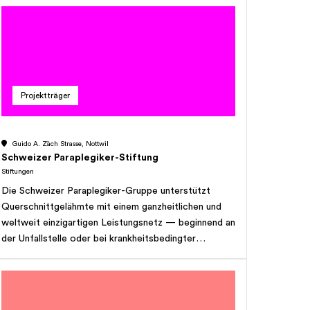
erkrankten Elternteils nämlich meist vergessen und
wagen es nicht, über die Situation zuhause zu
sprechen und haben darum viele unbeantwortete
Fragen, Ängste und auch Schuldgefühle. Sie leiden
aber nicht nur jetzt: Die bedrückende Situation führt
bei den betroffenen Kindern zu einem mindestens 3x
Projektträger
höheren Risiko, im Verlauf ihres Lebens selbst einmal
psychisch zu erkranken. Das muss nicht sein: Diese
Kinder können sich gesund entwickeln, wenn sie und
Guido A. Zäch Strasse, Nottwil
ihre Familien frühzeitig Hilfe und
Schweizer Paraplegiker-Stiftung
Entlastungsangebote erhalten. Mit unserem
Stiftungen
Engagement sorgen wir dafür, dass die belastende
Die Schweizer Paraplegiker-Gruppe unterstützt
Situation der betroffenen Familien rasch erkannt
Querschnittgelähmte mit einem ganzheitlichen und
wird. Wir setzen uns mit viel Herzblut dafür ein, dass
weltweit einzigartigen Leistungsnetz — beginnend an
sich die Versorgungssituation für psychisch
der Unfallstelle oder bei krankheitsbedingter
belastete Eltern und ihre Kinder stetig verbessert
Diagnose, ein Leben lang. Unsere Vision ist eine
wird und sie Unterstützung erhalten, die greift – von
Welt, in der Menschen mit Querschnittlähmung ein
Menschen in ihrem Umfeld und von Fachpersonen.
selbstbestimmtes Leben bei bestmöglicher
Mit Ihrer Unterstützung tragen Sie dazu bei, dass
Gesundheit führen.
Kinder psychisch belasteter Eltern eine gesunde und