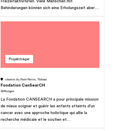
Freizeitaktivitäten. Viele Menschen mit
Behinderungen können sich eine Erholungszeit aber
nicht leisten. Die Stiftung Denk an mich schliesst
diese Lücke, unterstützt finanziell und schafft so ein
Stück Lebensqualität.
Projektträger
chemin du Pont-Perrin, Thônex
Fondation CanSearCH
Stiftungen
La Fondation CANSEARCH a pour principale mission
de mieux soigner et guérir les enfants atteints d'un
cancer avec une approche holistique qui allie la
recherche médicale et le soutien et
l’accompagnement des enfants malades et de sa