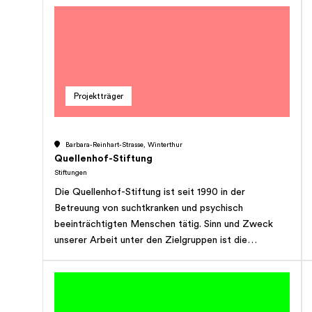
externen Therapeuten, die bereits jahrelang
Therapien bei uns anbieten, sind auch drei angestellte
Reittherapeuten beschäftigt. Das Hippotherapie-
Zentrum arbeitet mit ausgebildetem Fachpersonal
und freiwilligen Helfern verantwortungsbewusst und
respektvoll mit Mensch und Tier. Die Pferde werden
Projektträger
nach den Vorschriften des Schweizerischen
Tierschutzes gehalten. Wir sind mit dem STS
Pferdelabel zertifiziert worden. Nebst der Arbeit mit
Barbara-Reinhart-Strasse, Winterthur
den Klienten geniessen unsere Pferde ein Leben im
Quellenhof-Stiftung
Herdenverband, sie haben ausreichend Freizeit und
Stiftungen
sie werden von unserem Pferdeteam ausgleichend
Die Quellenhof-Stiftung ist seit 1990 in der
trainiert. Aktuell werden bei uns jährlich rund 3.300
Betreuung von suchtkranken und psychisch
Therapieeinheiten durchgeführt. Das Hippotherapie-
beeinträchtigten Menschen tätig. Sinn und Zweck
Zentrum bietet folgende pferdegestützte
unserer Arbeit unter den Zielgruppen ist die
Therapieformen an: - Hippotherapie-K® -
Begleitung, Rehabilitation und wo möglich die
Hippotherapie-K für Kinder® - Heilpädagogische
berufliche und soziale Wiedereingliederung in unsere
Förderung mit dem Pferd - Reittherapie - Reiten für
Gesellschaft.
Menschen mit einer Beeinträchtigung -
Behindertensport - Rehabilitation -