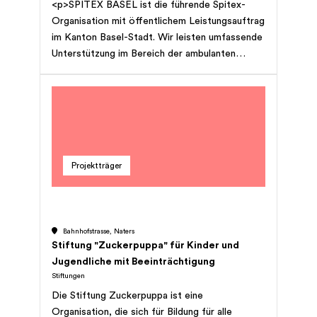
<p>SPITEX BASEL ist die führende Spitex-
Organisation mit öffentlichem Leistungsauftrag
im Kanton Basel-Stadt. Wir leisten umfassende
Unterstützung im Bereich der ambulanten
Pflege und Hauswirtschaft für kranke,
behinderte und hilfsbedürftige Menschen jeden
Alters in ihrem Zuhause. Dies gilt auch für
Familien, die wir nach der Geburt eines Kindes
entlasten. Zudem bieten wir pflegenden
Angehörigen Unterstützung und Beistand an.
Projektträger
Jeder, der spitalexterne Hilfe und Pflege
benötigt, kann unsere Leistungen zu sozial
verträglichen Tarifen in Anspruch nehmen.</p>
Bahnhofstrasse, Naters
Stiftung "Zuckerpuppa" für Kinder und
Jugendliche mit Beeinträchtigung
Stiftungen
Die Stiftung Zuckerpuppa ist eine
Organisation, die sich für Bildung für alle