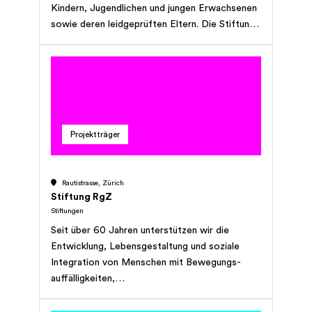
Kindern, Jugendlichen und jungen Erwachsenen
sowie deren leidgeprüften Eltern. Die Stiftung
will in der Not beistehen und die Last lindern
helfen.
Projektträger
Rautistrasse, Zürich
Stiftung RgZ
Stiftungen
Seit über 60 Jahren unterstützen wir die
Entwicklung, Lebensgestaltung und soziale
Integration von Menschen mit Bewegungs­
auffälligkeiten,
Entwicklungsbeeinträchtigungen, geistiger oder
mehrfacher Behinderung, ungeachtet des