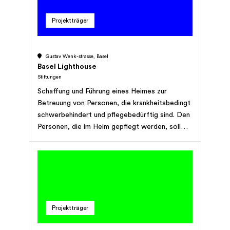
Projektträger
Gustav Wenk-strasse, Basel
Basel Lighthouse
Stiftungen
Schaffung und Führung eines Heimes zur
Betreuung von Personen, die krankheitsbedingt
schwerbehindert und pflegebedürftig sind. Den
Personen, die im Heim gepflegt werden, soll
eine Betreuung in wohnlicher Atmosphäre
gewährleistet werden. Sie soll im Zeichen der
menschlichen Zuwendung und unter Einbezug
von Partnern und Familienangehörigen stehen.
Projektträger