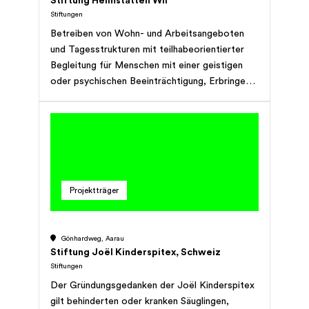
Stiftung Heimstätten Wil
Stiftungen
Betreiben von Wohn- und Arbeitsangeboten
und Tagesstrukturen mit teilhabeorientierter
Begleitung für Menschen mit einer geistigen
oder psychischen Beeinträchtigung, Erbringen
von ambulanten Leistungen für Menschen mit
einer geistigen oder psychischen
Beeinträchtigung, sowie mit Organisationen zur
sozialen Sicherung und Integration von
Menschen mit Behinderung
zusammenzuarbeiten.
Projektträger
Gönhardweg, Aarau
Stiftung Joël Kinderspitex, Schweiz
Stiftungen
Der Gründungsgedanken der Joël Kinderspitex
gilt behinderten oder kranken Säuglingen,