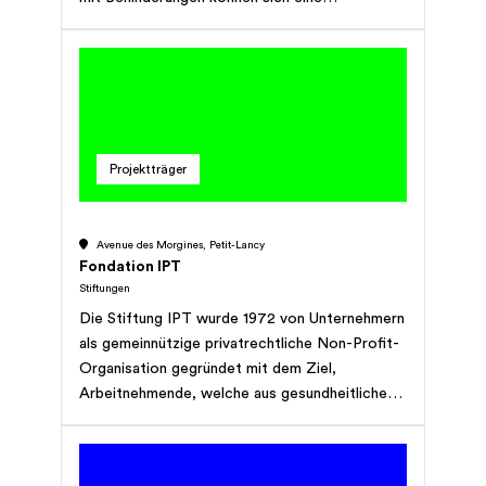
Erholungszeit aber nicht leisten. Die Stiftung
Denk an mich schliesst diese Lücke,
unterstützt finanziell und schafft so ein Stück
Lebensqualität.
Projektträger
Avenue des Morgines, Petit-Lancy
Fondation IPT
Stiftungen
Die Stiftung IPT wurde 1972 von Unternehmern
als gemeinnützige privatrechtliche Non-Profit-
Organisation gegründet mit dem Ziel,
Arbeitnehmende, welche aus gesundheitlichen
Gründen ihre Tätigkeit nicht mehr ausüben
konnten, bei der Suche nach einer passenden
Stelle zu unterstützen. Heute hat sich das