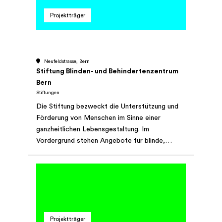
Projektträger
Neufeldstrasse, Bern
Stiftung Blinden- und Behindertenzentrum
Bern
Stiftungen
Die Stiftung bezweckt die Unterstützung und
Förderung von Menschen im Sinne einer
ganzheitlichen Lebensgestaltung. Im
Vordergrund stehen Angebote für blinde,
sehbehinderte, mehrfachbehinderte Menschen,
die sie in ihrer sozialen und beruflichen
Integration und Partizipation unterstützen. Die
Stiftung kann Tochtergesellschaften errichten,
sich an andern Unternehmen des In- und
Auslandes beteiligen, gleichartige oder
Projektträger
verwandte Unternehmen erwerben oder sich