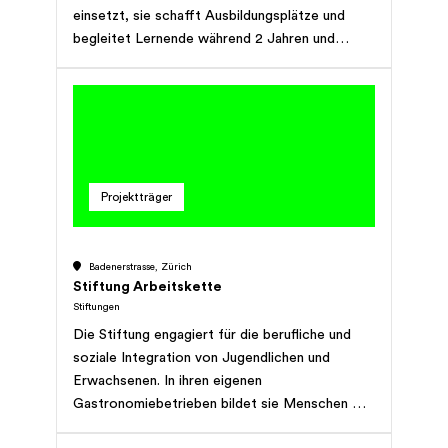
einsetzt, sie schafft Ausbildungsplätze und
begleitet Lernende während 2 Jahren und
danach mit aktivem Job Coaching auf ihrem
Weg in die Berufswelt.
Projektträger
Badenerstrasse, Zürich
Stiftung Arbeitskette
Stiftungen
Die Stiftung engagiert für die berufliche und
soziale Integration von Jugendlichen und
Erwachsenen. In ihren eigenen
Gastronomiebetrieben bildet sie Menschen mit
einer Leistungseinschränkung aus und stellt