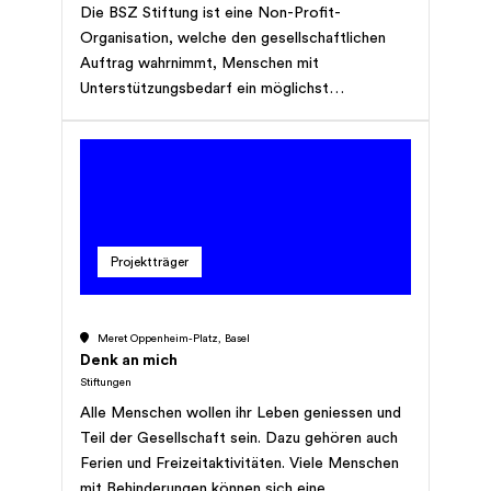
Die BSZ Stiftung ist eine Non-Profit-
Kinder mit und ohne Beeinträchtigung.
Organisation, welche den gesellschaftlichen
Auftrag wahrnimmt, Menschen mit
Unterstützungsbedarf ein möglichst
selbstbestimmtes Leben zu ermöglichen und
sie agogisch zu begleiten. Die BSZ Stiftung
verfügt heute über Angebote im Wohnen, in
der Tagesstruktur (mit und ohne Lohn), in der
Integration und der Freizeit. Hinzu kommen
Ausbildungsmassnahmen. Die Angebote sind
Projektträger
sinnstiftend, fördern die Eigenständigkeit und
Teilhabe der Menschen mit
Unterstützungsbedarf und entlasten
Meret Oppenheim-Platz, Basel
Angehörige und Familien. Sei es aus
Denk an mich
gesundheitlichen oder anderen Gründen, es gibt
Stiftungen
Situationen und Bereiche im Leben, in denen
Alle Menschen wollen ihr Leben geniessen und
eine bedarfsgerechte Unterstützung notwendig
Teil der Gesellschaft sein. Dazu gehören auch
ist, damit Teilhabe gelingt.
Ferien und Freizeitaktivitäten. Viele Menschen
mit Behinderungen können sich eine