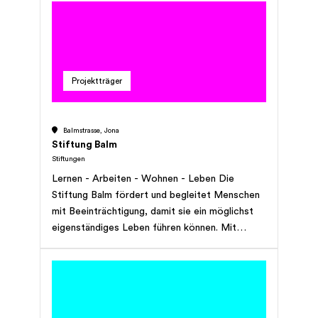
über 100 Erwachsenen mit einem
gesundheitlichen oder sozial bedingt
eingeschränkten Leistungsvermögen einen
Arbeitsplatz zur Verfügung. Gemeinsam mit
ihnen schafft sie die Grundlage für ein
Projektträger
selbstbestimmtes (Berufs-)Leben.
Balmstrasse, Jona
Stiftung Balm
Stiftungen
Lernen - Arbeiten - Wohnen - Leben Die
Stiftung Balm fördert und begleitet Menschen
mit Beeinträchtigung, damit sie ein möglichst
eigenständiges Leben führen können. Mit
Angeboten in unterschiedlichen Bereichen geht
die Stiftung Balm individuell auf die Bedürfnisse
der Menschen mit Beeinträchtigung ein.