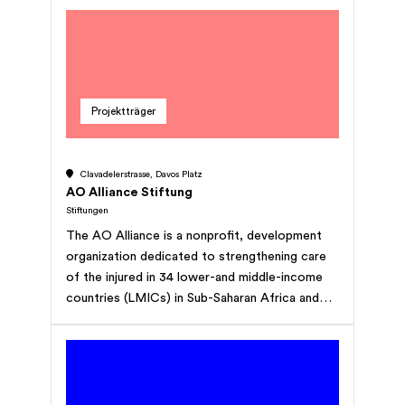
Projektträger
Clavadelerstrasse, Davos Platz
AO Alliance Stiftung
Stiftungen
The AO Alliance is a nonprofit, development
organization dedicated to strengthening care
of the injured in 34 lower-and middle-income
countries (LMICs) in Sub-Saharan Africa and
Asia. Our mission is to reduce human suffering,
disability, and poverty by implementing
programs that enhance local fracture-care
capacity for sustainable impact.