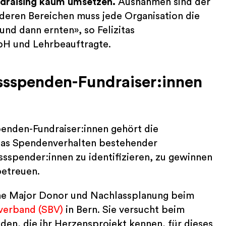
ndraising kaum umsetzen.
Ausnahmen sind der
nderen Bereichen muss jede Organisation die
und dann ernten», so Felizitas
H und Lehrbeauftragte.
ossspenden-Fundraiser:innen
enden-Fundraiser:innen gehört die
das Spendenverhalten bestehender
sspender:innen zu identifizieren, zu gewinnen
betreuen.
iche Major Donor und Nachlassplanung beim
verband (SBV)
in Bern. Sie versucht beim
en, die ihr Herzensprojekt kennen, für dieses