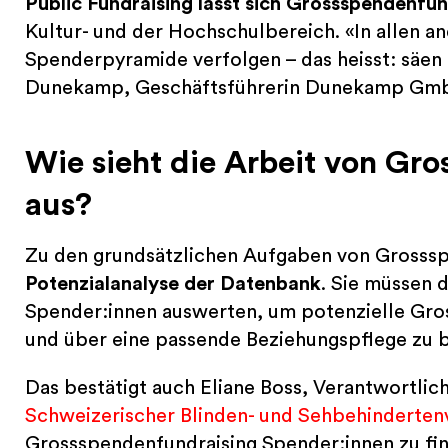
Public Fundraising lässt sich Grossspendenfu
Kultur- und der Hochschulbereich. «In allen a
Spenderpyramide verfolgen – das heisst: säen 
Dunekamp, Geschäftsführerin Dunekamp Gmb
Wie sieht die Arbeit von Gr
aus?
Zu den grundsätzlichen Aufgaben von Grosssp
Potenzialanalyse der Datenbank
. Sie müssen 
Spender:innen auswerten, um potenzielle Gros
und über eine passende Beziehungspflege zu 
Das bestätigt auch Eliane Boss, Verantwortl
Schweizerischer Blinden- und Sehbehinderten
Grossspendenfundraising Spender:innen zu find