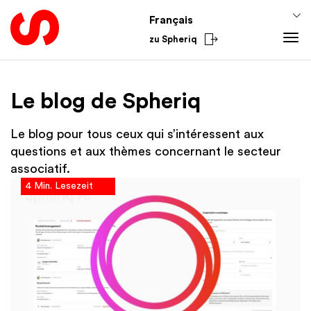
Français
zu Spheriq
Outils
Le blog de Spheriq
Spheriq
Connaissances
Répertoire
Conseils pour la collecte de fonds
Du secteur
Le blog pour tous ceux qui s’intéressent aux
Gestion des demandes
Connaissances de promotion
National
questions et aux thèmes concernant le secteur
associatif.
Recherche
Finances
International
4 Min. Lesezeit
Outils de collecte de fonds
Academy
Réseaux
Spheriq AI