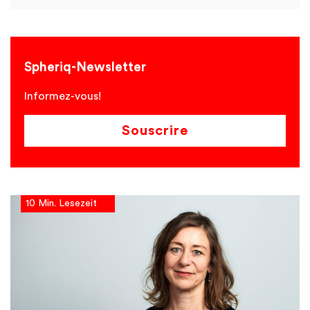
Spheriq-Newsletter
Informez-vous!
Souscrire
10 Min. Lesezeit