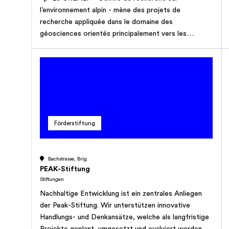
l’environnement alpin - mène des projets de
recherche appliquée dans le domaine des
géosciences orientés principalement vers les
problématiques de surveillance environnementale et
de risques naturels, ainsi que dans la mise en valeur
des ressources naturelles. </p>
Förderstiftung
Bachstrasse, Brig
PEAK-Stiftung
Stiftungen
Nachhaltige Entwicklung ist ein zentrales Anliegen
der Peak-Stiftung. Wir unterstützen innovative
Handlungs- und Denkansätze, welche als langfristige
Projekte geplant, umgesetzt und evaluiert werden –