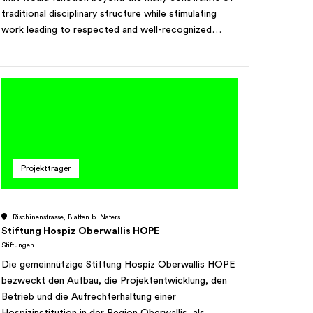
traditional disciplinary structure while stimulating
work leading to respected and well-recognized
academic degrees.
Projektträger
Rischinenstrasse, Blatten b. Naters
Stiftung Hospiz Oberwallis HOPE
Stiftungen
Die gemeinnützige Stiftung Hospiz Oberwallis HOPE
bezweckt den Aufbau, die Projektentwicklung, den
Betrieb und die Aufrechterhaltung einer
Hospizinstitution in der Region Oberwallis, als