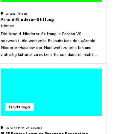
Verfügung gestellt werden. Im Falle von fehlenden
finanziellen Mitteln eines Begünstigten wird die
Leischa, Ferden
Finanzierung durch Suche von Geldern ermöglicht
Arnold-Niederer-Stiftung
(Sponsoren oder Mäzenatentum). Die
Stiftungen
Qualitätsnormen, welche durch die Stiftung
Die Arnold-Niederer-Stiftung in Ferden VS
angewendet werden, sind jene des IKAR
bezweckt, die wertvolle Bausubstanz des «Arnold-
(Internationale Kommission für Alpines
Niederer-Hauses» der Nachwelt zu erhalten und
Rettungswesen) sowie der KWRO (Kantonale
vielfältig kulturell zu nutzen. Es soll dadurch nicht
Walliser Rettungsorganisationen). Die Stiftung
zuletzt die Erinnerung an Professor Arnold Niederer
verfolgt keine kommerziellen Zwecke und erstrebt
(1914-1998) wach gehalten werden. In seinem
keinen Gewinn.
Gedenken werden Projekte von Kulturschaffenden,
Sozialwissenschafterinnen/ern und Studierenden,
nicht nur im Bereich der Volkskunde, gefördert und
unterstützt.
Projektträger
Route de la Vallée, Orsières
BLEF Bhutan Learning Exchange Foundation