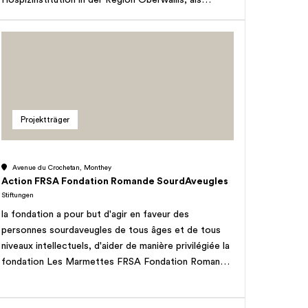
«Sozialmedizinische Institution im
Langzeitpflegebereich mit spezialisiertem Palliative-
Care-Auftrag» gemäss dem Konzept
«Versorgungsstrukturen für spezialisierte Palliativ
Care in der Schweiz» von palliative.ch und seinen
nationalen Partnern. Den unheilbar kranken und
sterbenden Personen, die älter als 18 Jahre sind, soll
Projektträger
in dieser Institution eine würdige Gestaltung des
letzten Lebensabschnittes durch eine liebevolle und
individuelle Begleitung und Betreuung ermöglicht
Avenue du Crochetan, Monthey
werden, welche auch die Angehörigen und Nächsten
Action FRSA Fondation Romande SourdAveugles
miteinbezieht. Das Hospiz nimmt Patienten
Stiftungen
ungeachtet ihrer sozialen Herkunft und
la fondation a pour but d'agir en faveur des
Glaubensrichtung auf. Im Weiteren soll die Aus- und
personnes sourdaveugles de tous âges et de tous
Weiterbildung von freiwilligen Hospiz-Helferinnen
niveaux intellectuels, d'aider de manière privilégiée la
und Hospiz-Helfern gefördert werden. Die
fondation Les Marmettes FRSA Fondation Romande
Institution unterstützt keine aktive Sterbehilfe in den
SourdAveugles, de soutenir et financer les activités
eigenen Räumlichkeiten. Die Stiftung kann im Rahmen
du centre d'hébergement et d'accompagnement Les
des Zwecks Grundeigentum erwerben, belasten,