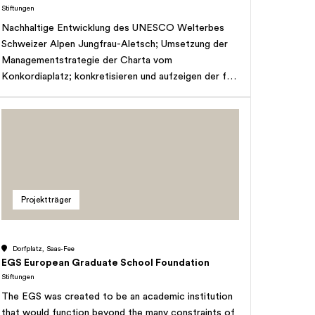
Stiftungen
Nachhaltige Entwicklung des UNESCO Welterbes
Schweizer Alpen Jungfrau-Aletsch; Umsetzung der
Managementstrategie der Charta vom
Konkordiaplatz; konkretisieren und aufzeigen der für
das Welterbegebiet definierten Schutzziele;
Förderung der nachhaltigen Nutzung der Landschaft
in der Welterberegion insbesondere in Bezug auf die
Land- und Forstwirtschaft sowie auf den Tourismus;
Bau und Betrieb eines Info-Netzes insbesondere des
Hauptcenters Dialog-Center in Naters und eines
Hauptcenters im Berner Oberland; Zusammenarbeit
Projektträger
mit Fördervereinen und Institutionen mit gleichem
Zweck und mit solchen zu fusionieren.
Dorfplatz, Saas-Fee
EGS European Graduate School Foundation
Stiftungen
The EGS was created to be an academic institution
that would function beyond the many constraints of