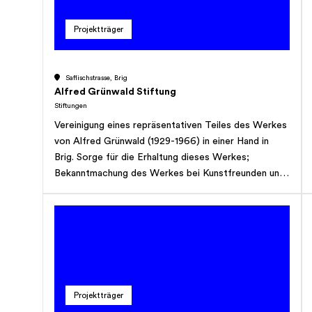
Projektträger
Saflischstrasse, Brig
Alfred Grünwald Stiftung
Stiftungen
Vereinigung eines repräsentativen Teiles des Werkes
von Alfred Grünwald (1929-1966) in einer Hand in
Brig. Sorge für die Erhaltung dieses Werkes;
Bekanntmachung des Werkes bei Kunstfreunden und
besonders der einheimischen Bevölkerung; einen
Alfred Grünwald-Preis auszusetzen.
Projektträger