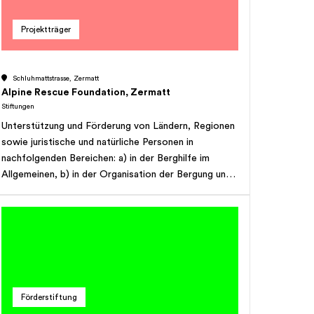
Projektträger
Schluhmattstrasse, Zermatt
Alpine Rescue Foundation, Zermatt
Stiftungen
Unterstützung und Förderung von Ländern, Regionen
sowie juristische und natürliche Personen in
nachfolgenden Bereichen: a) in der Berghilfe im
Allgemeinen, b) in der Organisation der Bergung und
des Transports im Falle von Naturkatastrophen, c) in
der Bergrettung auf dem Luft- und Landweg. Die
Hilfe erfolgt durch die Errichtung von
Infrastrukturanlagen sowie in der Anwerbung von in-
und ausländischen Spezialisten zur Ausbildung von
Piloten, Flughelfern, Bergrettern, Ärzten sowie
weiteren Personen und Institutionen. Den
Förderstiftung
Begünstigten kann Material und Ausrüstung zur