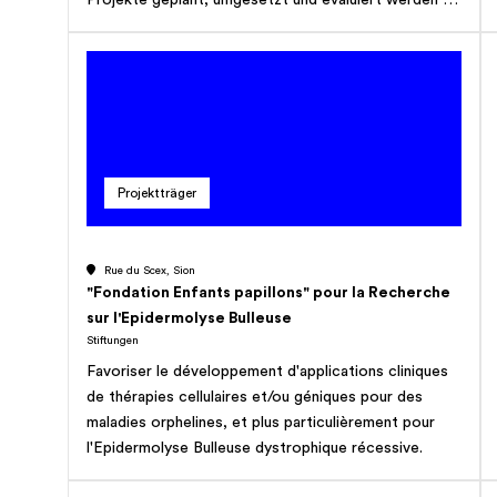
insbesondere mit dem Schwerpunkt Alter und 60plus.
Projektträger
Rue du Scex, Sion
"Fondation Enfants papillons" pour la Recherche
sur l'Epidermolyse Bulleuse
Stiftungen
Favoriser le développement d'applications cliniques
de thérapies cellulaires et/ou géniques pour des
maladies orphelines, et plus particulièrement pour
l'Epidermolyse Bulleuse dystrophique récessive.