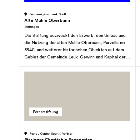
Sennereigässi, Leuk Stadt
Alte Mühle Oberbann
Stiftungen
Die Stiftung bezweckt den Erwerb, den Umbau und
die Nutzung der alten Mühle Oberbann, Parzelle no
3940, und weiterer historischen Objekten auf dem
Gebiet der Gemeinde Leuk. Gewinn und Kapital der
Stiftung sind ausschliesslich dem vorstehend
genannten Zweck gewidmet.
Förderstiftung
Rue du Centre-Sportif, Verbier
Bjäringer Charitable Foundation