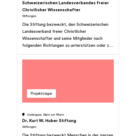
Schweizerischen Landesverbandes freier
Christlicher Wissenschafter
Stiftungen
Die Stiftung bezweckt, den Schweizerischen
Landesverband freier Christlicher
Wissenschafter und seine Mitglieder nach
folgenden Richtungen zu unterstützen oder zu
bedenken: Förderung des Zusammenschlusses
aller freien christlichen Wissenschafter im
schweizerischen Landesverband;
Beitragsleistung an die Herausgabe eines
Verbandsblattes; Unterstützung bedürftiger
Verbandsmitglieder; Dankesleistungen an
Projektträger
Mitglieder und Freunde, die sich besonders
verdient gemacht haben.
Undergass, Stein am Rhein
Dr. Kurt W. Huber Stiftung
Stiftungen
Die Stiftung bezweckt Menschen in der ganzen