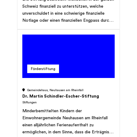
Schweiz finanziell zu unterstützen, welche
unverschuldet in eine schwierige finanzielle
Notlage oder einen finanziellen Engpass durch
Alter, Krankheit, Invalidität, Behinderung, Sucht,
Naturereignisse geraten sind. Anstelle einer
direkten finanziellen Unterstützung kann
alternativ erwogen werden, eine geeignete
Wohnung, welche sich im Eigentum der Stiftung
befindet, zur Verfügung zu stellen. Auch kann
Förderstiftung
die Stiftung die Ausbildung von Kindern und
Jugendlichen unterstützen, welche sonst diese
Möglichkeit nicht hätten. Insbesondere ist es
Gemeindehaus, Neuhausen am Rheinfall
dem Stifter ein Anliegen, Bergbauern in
Dr. Martin Schindler-Escher-Stiftung
schwierigen finanziellen Verhältnissen mit
Stiftungen
Beiträgen zu unterstützen, damit diese eine
Minderbemittelten Kindern der
nachhaltige Bewirtschaftung ihrer Bauernhöfe
Einwohnergemeinde Neuhausen am Rheinfall
resp. Alpweiden vornehmen können. Spenden
einen alljährlichen Ferienaufenthalt zu
und Unterstützungsgelder sollten, wenn immer
ermöglichen, in dem Sinne, dass die Erträgnisse
möglich an die Direktbetroffenen gehen und