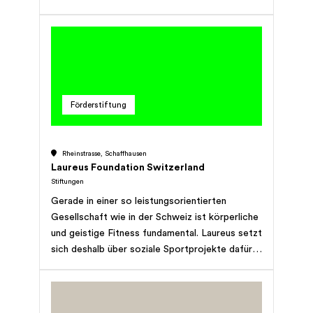
Förderstiftung
Rheinstrasse, Schaffhausen
Laureus Foundation Switzerland
Stiftungen
Gerade in einer so leistungsorientierten
Gesellschaft wie in der Schweiz ist körperliche
und geistige Fitness fundamental. Laureus setzt
sich deshalb über soziale Sportprojekte dafür
ein, die Chancengleichheit junger Menschen zu
verbessern und Präventionsarbeit zu leisten.
Das Ziel der Laureus Stiftung Schweiz ist es,