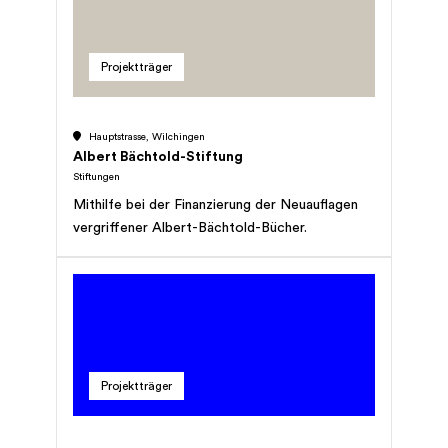
mit Hilfe des Sports Kindern und Jugendlichen
ein selbstbestimmtes und kontinuierlich
positives Leben zu ermöglichen.
Projektträger
Hauptstrasse, Wilchingen
Albert Bächtold-Stiftung
Stiftungen
Mithilfe bei der Finanzierung der Neuauflagen
vergriffener Albert-Bächtold-Bücher.
Projektträger