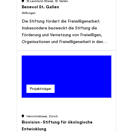
St.Leonhard-Strasse, St. Gallen
Benevol St. Gallen
Stiftungen
Die Stiftung fördert die Freiwilligenarbeit.
Insbesondere bezweckt die Stiftung die
Förderung und Vernetzung von Freiwilligen,
Organisationen und Freiwilligenarbeit in den
Bereichen Gemeinwesen, Soziales, Sport,
Kirche, Kultur und Umweltschutz. Zu diesem
Zweck führt die Stiftung eine Fach- und
Geschäftsstelle für Freiwilligenarbeit.
Projektträger
Heinrichstrasse, Zürich
Biovision - Stiftung für ökologische
Entwicklung