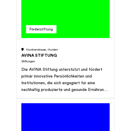
Förderstiftung
Hurdnerstrasse, Hurden
AVINA STIFTUNG
Stiftungen
Die AVINA Stiftung unterstützt und fördert
primär innovative Persönlichkeiten und
Institutionen, die sich engagiert für eine
nachhaltig produzierte und gesunde Ernährung
einsetzen. Alle Informationen finden Sie auf
www.avinastiftung.ch Ausgeschlossene
Förderbereiche: Kunst/Kultur/Film / Soziale
Projekte / Entwicklungshilfe / Events und
Veranstaltungen / Bauliche Vorhaben / „Brick
and mortar“-Projekte / Einzelpersonen oder