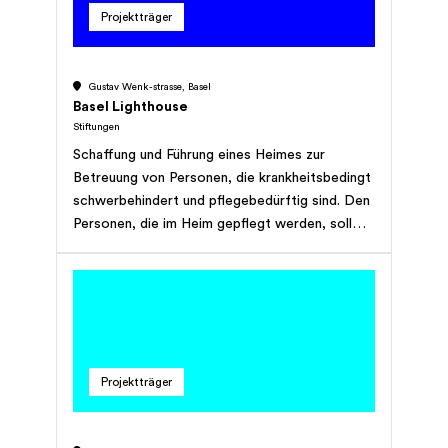
Projektträger
Einzelschicksale / Tierschutzprojekte /
Beiträge an Naturreservate / Lobbyismus und
politische Initiativen / Projekte mit
Gustav Wenk-strasse, Basel
kommerziellem Charakter
Basel Lighthouse
Stiftungen
Schaffung und Führung eines Heimes zur
Betreuung von Personen, die krankheitsbedingt
schwerbehindert und pflegebedürftig sind. Den
Personen, die im Heim gepflegt werden, soll
eine Betreuung in wohnlicher Atmosphäre
gewährleistet werden. Sie soll im Zeichen der
menschlichen Zuwendung und unter Einbezug
von Partnern und Familienangehörigen stehen.
Projektträger