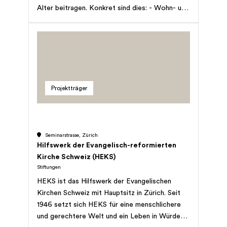
Alter beitragen. Konkret sind dies: - Wohn- und
des Individuums entspricht. Die Stiftung ist
Bauprojekte - Soziale und kulturelle Projekte -
schweizweit an 26 Standorten in den drei
Angewandte, praxisorientierte
Hauptsprachregionen aktiv.
Forschungsprojekte Einerseits werden
Gesuche mit finanziellen Mitteln unterstützt,
andererseits werden (auch in Zusammenarbeit
mit anderen Stiftungen) Projekte selbst
Projektträger
angestossen und umgesetzt.
Seminarstrasse, Zürich
Hilfswerk der Evangelisch-reformierten
Kirche Schweiz (HEKS)
Stiftungen
HEKS ist das Hilfswerk der Evangelischen
Kirchen Schweiz mit Hauptsitz in Zürich. Seit
1946 setzt sich HEKS für eine menschlichere
und gerechtere Welt und ein Leben in Würde