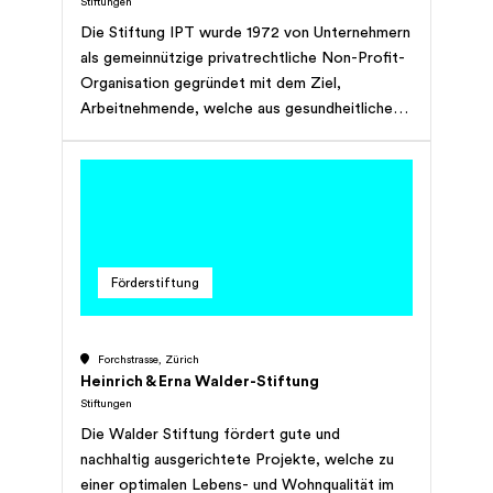
Stiftungen
Die Stiftung IPT wurde 1972 von Unternehmern
als gemeinnützige privatrechtliche Non-Profit-
Organisation gegründet mit dem Ziel,
Arbeitnehmende, welche aus gesundheitlichen
Gründen ihre Tätigkeit nicht mehr ausüben
konnten, bei der Suche nach einer passenden
Stelle zu unterstützen. Heute hat sich das
Aktionsfeld verbreitert, so dass Personen mit
unterschiedlichen Schwierigkeiten am
Arbeitsmarkt bei ihrer berufliche
Förderstiftung
(Wieder-)Eingliederung begleitet werden. Zum
Zielpublikum zählen Personen aller Altersstufen
im erwerbstätigen Alter vom Jugendlichen mit
Forchstrasse, Zürich
Unterstützungsbedarf bei der Lehrstellensuche
Heinrich & Erna Walder-Stiftung
bis hin zu Langzeitarbeitslosen mit langjähriger
Stiftungen
Arbeitserfahrung wenige Jahre vor der
Die Walder Stiftung fördert gute und
Pensionierung. Ziel ist jeweils eine nachhaltige
nachhaltig ausgerichtete Projekte, welche zu
Eingliederung in die freie Wirtschaft und eine
einer optimalen Lebens- und Wohnqualität im
berufliche Tätigkeit, welche den Kompetenzen