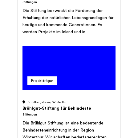
Stiftungen
Die Stiftung bezweckt die Förderung der
Erhaltung der natürlichen Lebensgrundlagen für
heutige und kommende Generationen. Es
werden Projekte im Inland und in
Entwicklungsgebieten der Dritten Welt
unterstützt, welche die nachhaltige Nutzung
natürlicher Ressourcen unter sozialen
Bedingungen fördern und gleichzeitig der
Erhaltung der Pflanzen- und Tiervielfalt dienen
sowie ökologisches Denken und Handeln
Projektträger
fördern und unterstützen. Die Stiftung kann im
Rahmen ihrer Tätigkeit eigene Organisationen
gründen oder sich an bestehenden
Brühlbergstrasse, Winterthur
Organisationen beteiligen durch Leistung
Brühlgut-Stiftung für Behinderte
finanzieller Beiträge oder Erbringung sonstiger
Stiftungen
Hilfeleistungen. Die Stiftung kann mit anderen
Die Brühlgut Stiftung ist eine bedeutende
Organisationen mit ähnlicher Zielsetzung im In-
Behinderteneinrichtung in der Region
und Ausland zusammenarbeiten.
Winterthur. Wir schaffen bedarfsgerechten