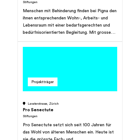
Stiftungen
Menschen mit Behinderung finden bei Pigna den
ihnen entsprechenden Wohn-, Arbeits- und
Lebensraum mit einer bedarfsgerechten und
bedürfnisorientierten Begleitung. Mit grossem
Engagement richtet Pigna ihre Bemühungen
stets darauf, die Lebensqualität der bei ihnen
wohnenden und arbeitenden Menschen mit
Behinderung zu steigern und die Integration in
die Gesellschaft zu fördern. Pigna wurde 1981
von 28 politischen Gemeinden aus dem Zürcher
Projektträger
Glattal und dem Zürcher Unterland sowie von
einigen Organisationen und Privatpersonen
gegründet. Die Stiftung fördert und
Lavaterstrasse, Zürich
unterstützt, begleitet, betreut, beschäftigt und
Pro Senectute
pflegt Menschen mit Behinderung in ihrem
Stiftungen
Lebens-, Arbeits- und Wohnraum. Um diesen
Pro Senectute setzt sich seit 100 Jahren für
Auftrag erfüllen zu können, bietet Pigna 147
das Wohl von älteren Menschen ein. Heute ist
Wohnplätze in verschiedenen Wohnformen an.
sie die grösste Fach- und