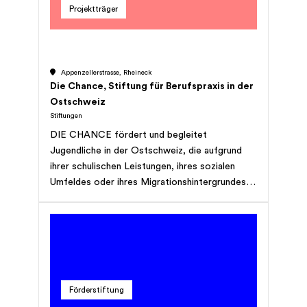
Projektträger
Appenzellerstrasse, Rheineck
Die Chance, Stiftung für Berufspraxis in der
Ostschweiz
Stiftungen
DIE CHANCE fördert und begleitet
Jugendliche in der Ostschweiz, die aufgrund
ihrer schulischen Leistungen, ihres sozialen
Umfeldes oder ihres Migrationshintergrundes
trotz positiver Grundhaltung keinen
entsprechenden Ausbildungs- und damit später
nur schwer einen Arbeitsplatz finden. Sie
unterstützt auch Jugendliche, die eine laufende
Ausbildung abbrechen möchten oder deren
Lehrverhältnis aufgelöst wurde.
Förderstiftung