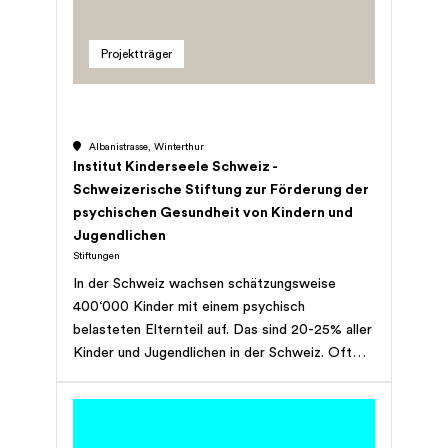
Projektträger
Albanistrasse, Winterthur
Institut Kinderseele Schweiz -
Schweizerische Stiftung zur Förderung der
psychischen Gesundheit von Kindern und
Jugendlichen
Stiftungen
In der Schweiz wachsen schätzungsweise
400‘000 Kinder mit einem psychisch
belasteten Elternteil auf. Das sind 20-25% aller
Kinder und Jugendlichen in der Schweiz. Oft
werden sie mit der Situation alleine gelassen.
Sie werden in der Behandlung ihres erkrankten
Elternteils nämlich meist vergessen und wagen
es nicht, über die Situation zuhause zu