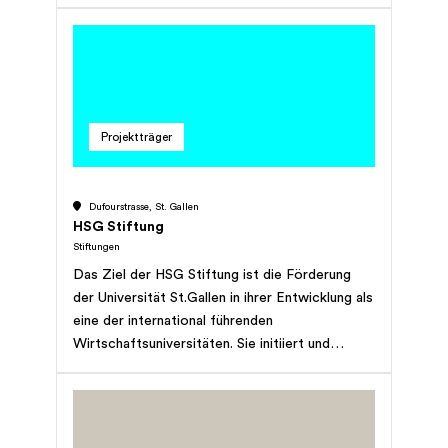
ein.
Projektträger
Dufourstrasse, St. Gallen
HSG Stiftung
Stiftungen
Das Ziel der HSG Stiftung ist die Förderung
der Universität St.Gallen in ihrer Entwicklung als
eine der international führenden
Wirtschaftsuniversitäten. Sie initiiert und
bündelt Förderaktivitäten, um strategisch
wichtige Projekte für die HSG zu realisieren
und trägt damit zur Sicherung der Exzellenz von
Forschung und Lehre bei.