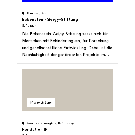
Rennweg, Basel
Eckenstein-Geigy-Stiftung
Stiftungen
Die Eckenstein-Geigy-Stiftung setzt sich für
Menschen mit Behinderung ein, für Forschung
und gesellschaftliche Entwicklung. Dabei ist die
Nachhaltigkeit der geförderten Projekte im
Hinblick auf zukünftige Generationen essentiell.
*Die Angaben dieses Porträts stammen von
der Webseite der Organisation und wurden
durch das Research-Team von StiftungSchweiz
ergänzt.
Projektträger
Avenue des Morgines, Petit-Lancy
Fondation IPT