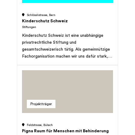
Sie dazu bei, dass Kinder psychisch belasteter
Eltern eine gesunde und glückliche Kindheit
Schlösslistrasse, Bern
erleben dürfen. Vielen Dank für Ihre Hilfe!
Kinderschutz Schweiz
Stiftungen
Kinderschutz Schweiz ist eine unabhängige
privatrechtliche Stiftung und
gesamtschweizerisch tätig. Als gemeinnützige
Fachorganisation machen wir uns dafür stark,
dass alle Kinder in der Schweiz im Sinne der
UNO-Kinderrechtskonvention in Schutz und
Würde aufwachsen.
Projektträger
Feldstrasse, Bülach
Pigna Raum für Menschen mit Behinderung