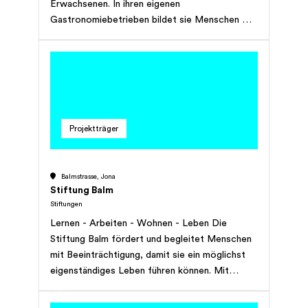
Erwachsenen. In ihren eigenen
Gastronomiebetrieben bildet sie Menschen mit
einer Leistungseinschränkung aus und stellt
über 100 Erwachsenen mit einem
gesundheitlichen oder sozial bedingt
eingeschränkten Leistungsvermögen einen
Arbeitsplatz zur Verfügung. Gemeinsam mit
ihnen schafft sie die Grundlage für ein
Projektträger
selbstbestimmtes (Berufs-)Leben.
Balmstrasse, Jona
Stiftung Balm
Stiftungen
Lernen - Arbeiten - Wohnen - Leben Die
Stiftung Balm fördert und begleitet Menschen
mit Beeinträchtigung, damit sie ein möglichst
eigenständiges Leben führen können. Mit
Angeboten in unterschiedlichen Bereichen geht
die Stiftung Balm individuell auf die Bedürfnisse