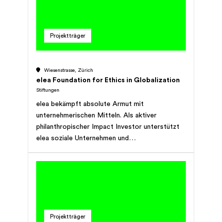
unterstützt auch Jugendliche, die eine laufende
Ausbildung abbrechen möchten oder deren
Lehrverhältnis aufgelöst wurde.
Projektträger
Wiesenstrasse, Zürich
elea Foundation for Ethics in Globalization
Stiftungen
elea bekämpft absolute Armut mit
unternehmerischen Mitteln. Als aktiver
philanthropischer Impact Investor unterstützt
elea soziale Unternehmen und
unternehmerische Organisationen darin,
nachhaltige und messbare Wirkung zu erzielen.
Um ihre Partner in eine selbständige und
unabhängige Zukunft zu führen, stellt elea nicht
nur Kapital zur Verfügung, sondern auch
betriebswirtschaftliches Know-how, Coaching
Projektträger
und Zugang zum elea Netzwerk. elea versteht