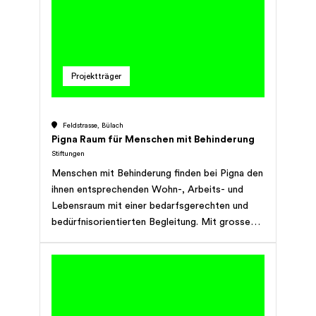
Projektträger
Feldstrasse, Bülach
Pigna Raum für Menschen mit Behinderung
Stiftungen
Menschen mit Behinderung finden bei Pigna den
ihnen entsprechenden Wohn-, Arbeits- und
Lebensraum mit einer bedarfsgerechten und
bedürfnisorientierten Begleitung. Mit grossem
Engagement richtet Pigna ihre Bemühungen
stets darauf, die Lebensqualität der bei ihnen
wohnenden und arbeitenden Menschen mit
Behinderung zu steigern und die Integration in
die Gesellschaft zu fördern. Pigna wurde 1981