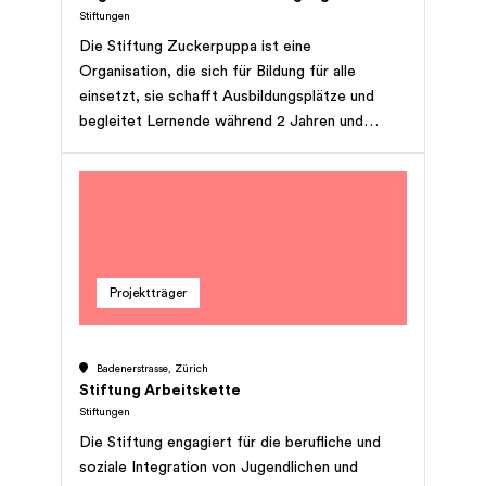
lokalen non-profit Organisationen finanziert und
Stiftungen
unterstützt. Sämtliche Projekte werden von
Die Stiftung Zuckerpuppa ist eine
Scintillae Stiftung überwacht.
Organisation, die sich für Bildung für alle
einsetzt, sie schafft Ausbildungsplätze und
begleitet Lernende während 2 Jahren und
danach mit aktivem Job Coaching auf ihrem
Weg in die Berufswelt.
Projektträger
Badenerstrasse, Zürich
Stiftung Arbeitskette
Stiftungen
Die Stiftung engagiert für die berufliche und
soziale Integration von Jugendlichen und