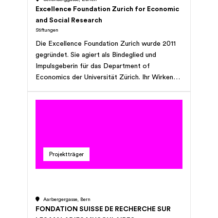
Excellence Foundation Zurich for Economic
and Social Research
Stiftungen
Die Excellence Foundation Zurich wurde 2011
gegründet. Sie agiert als Bindeglied und
Impulsgeberin für das Department of
Economics der Universität Zürich. Ihr Wirken
besteht darin, Partnerschaften zu identifizieren
und einzugehen, die das Department in seiner
Entwicklung zu einem exzellenten Forschungs-
und Ausbildungszentrum unterstützen. Dies mit
dem Ziel, gemeinsam Antworten auf die
drängendsten Fragen unserer Zeit zu finden.
Projektträger
Aarbergergasse, Bern
FONDATION SUISSE DE RECHERCHE SUR