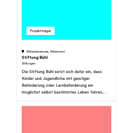
der Menschen mit Beeinträchtigung ein.
Projektträger
Rötibodenstrasse, Wädenswil
Stiftung Bühl
Stiftungen
Die Stiftung Bühl setzt sich dafür ein, dass
Kinder und Jugendliche mit geistiger
Behinderung oder Lernbehinderung ein
möglichst selbst bestimmtes Leben führen,
sich beruflich und sozial integrieren und an der
Gesellschaft teilhaben können. Das Angebot
umfasst eine heilpädagogische Schule, eine
therapeutische Wohnschulgruppe, berufswahl-
und lebensvorbereitende Programme für