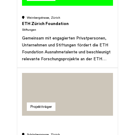
sich dabei als eine wachsende Gemeinschaft
von sozial engagierten Unternehmerinnen und
Weinbergstrasse, Zürich
Unternehmern sowie philanthropischen
ETH Zürich Foundation
Investorinnen und Investoren.
Stiftungen
Gemeinsam mit engagierten Privatpersonen,
Unternehmen und Stiftungen fördert die ETH
Foundation Ausnahmetalente und beschleunigt
relevante Forschungsprojekte an der ETH
Zürich, um die Innovationskraft der Schweiz zu
stärken und so zu Lösungen der grossen
Herausforderungen unserer Zeit beizutragen.
Gemeinsam erreichen wir mehr. In der
Wissenschaft. Für die Gesellschaft.
Projektträger
Schönberggasse, Zürich