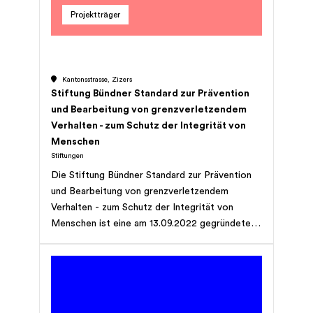
Jugendliche im Rahmen der Sonderschule 15+
Projektträger
sowie berufliche Ausbildung in den acht
Betrieben der Stiftung oder in einem
Unternehmen des 1. Arbeitsmarktes.
Kantonsstrasse, Zizers
Stiftung Bündner Standard zur Prävention
und Bearbeitung von grenzverletzendem
Verhalten - zum Schutz der Integrität von
Menschen
Stiftungen
Die Stiftung Bündner Standard zur Prävention
und Bearbeitung von grenzverletzendem
Verhalten - zum Schutz der Integrität von
Menschen ist eine am 13.09.2022 gegründete
Schweizer Stiftung mit Domizil in 7205 Zizers.
Die gemeinnützige Stiftung bezweckt die
Sensibilisierung und Förderung des Umgangs bei
grenzverletzendem Verhalten jeglicher Art
gegenüber Menschen. Sie fördert die