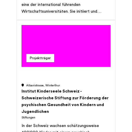
eine der international führenden
Wirtschaftsuniversitäten. Sie initiiert und
bündelt Förderaktivitäten, um strategisch
wichtige Projekte für die HSG zu realisieren
und trägt damit zur Sicherung der Exzellenz von
Forschung und Lehre bei.
Projektträger
Albanistrasse, Winterthur
Institut Kinderseele Schweiz -
Schweizerische Stiftung zur Förderung der
psychischen Gesundheit von Kindern und
Jugendlichen
Stiftungen
In der Schweiz wachsen schätzungsweise