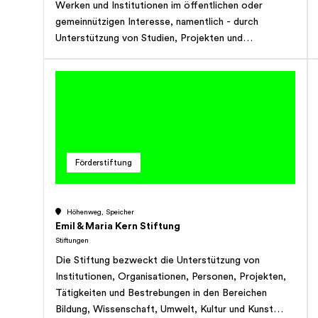
Werken und Institutionen im öffentlichen oder
gemeinnützigen Interesse, namentlich - durch
Unterstützung von Studien, Projekten und
Massnahmen mit Schwergewicht in der Ostschweiz,
die betagten Bürgern vor allem in Alters- und
Pflegeheimen ein natürliches und menschenwürdiges
Dasein ermöglicht, - die Unterstützung der
Ausbildung für fähige interessierte junge Berufsleute
in Appenzell A.Rh. und der übrigen Ostschweiz,
insbesondere mit Stipendien, - durch Mitfinanzierung
Förderstiftung
von Schulungsprojekten in Entwicklungsländern. Die
Stiftung will als Nebenzweck Entwicklungsprojekte
für interessante, neue Arzneimittel unterstützen, die
Höhenweg, Speicher
für die Bevölkerung einen echten Mehrnutzen
Emil & Maria Kern Stiftung
bringen. Die Stiftung kann auch regionale Anlässe und
Stiftungen
Projekte in der Ostschweiz mit Spenden
Die Stiftung bezweckt die Unterstützung von
unterstützen. Die Stiftung hat gemeinnützigen
Institutionen, Organisationen, Personen, Projekten,
Charakter und verfolgt keinen Erwerbszweck.
Tätigkeiten und Bestrebungen in den Bereichen
Bildung, Wissenschaft, Umwelt, Kultur und Kunst