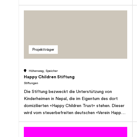
sowie Soziales. Die Stiftung kann alle Tätigkeiten
entfalten, die in die Bereiche des Stiftungszwecks
fallen oder mit ihnen in einem sachlichen
Zusammenhang stehen. Zur Erfüllung ihres Zwecks
kann sie mit geeigneten Institutionen und
Organisationen kooperieren, solche unterstützen
oder selber errichten. Die Leistungen der Stiftung
Projektträger
werden global erbracht und erfolgen ohne Ansehen
von Geschlecht, Rasse, Religion, Alter, politischer
Gesinnung und/oder Ausbildungsstand der
Höhenweg, Speicher
Destinatäre oder Projektverantwortlichen. Die
Happy Children Stiftung
Stiftung verfolgt weder direkt noch indirekt
Stiftungen
kommerzielle Zwecke und ist nicht gewinnstrebig.
Die Stiftung bezweckt die Unterstützung von
Sie verfolgt keine Selbsthilfezwecke und ist
Kinderheimen in Nepal, die im Eigentum des dort
ausschliesslich gemeinnützig tätig.
domizilierten «Happy Children Trust» stehen. Dieser
wird vom steuerbefreiten deutschen «Verein Happy
Children e.V.» mit Sitz in Lauchringen (D) finanziell und
organisatorisch getragen. Die Stiftung nimmt die
Interessen dieser Organisationen in der Schweiz