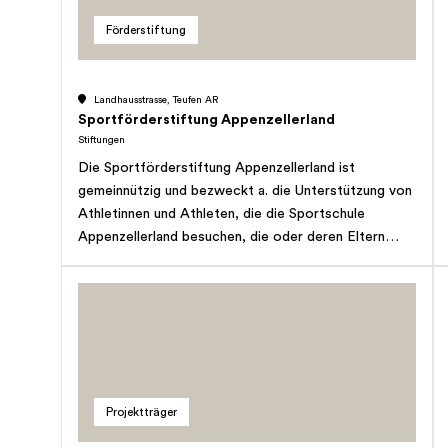
Förderstiftung
Landhausstrasse, Teufen AR
Sportförderstiftung Appenzellerland
Stiftungen
Die Sportförderstiftung Appenzellerland ist
gemeinnützig und bezweckt a. die Unterstützung von
Athletinnen und Athleten, die die Sportschule
Appenzellerland besuchen, die oder deren Eltern
nicht oder nur teilweise in der Lage sind, die Kosten
für den Sport aufzubringen und in der Regel an einer
Partnerschule oder bei einem anderen vertraglich
verbundenen Partner in Ausbildung sind. Die
Unterstützung kann über Stipendien oder durch nach
Abschluss der Ausbildung rückzahlbare Darlehen
erfolgen, b. die Unterstützung von Athletinnen und
Projektträger
Athleten, insbesondere auch ehemaliger
Absolventinnen und Absolventen der Sportschule,