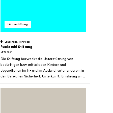
Förderstiftung
Langenegg, Rehetobel
Ruckstuhl Stiftung
Stiftungen
Die Stiftung bezweckt die Unterstützung von
bedürftigen bzw. mittellosen Kindern und
Jugendlichen im In- und im Ausland, unter anderem in
den Bereichen Sicherheit, Unterkunft, Ernährung und
Bildung. Die Stiftung kann Institutionen und Projekte,
welche unternehmerisches Handeln sowie Hilfe zur
Selbsthilfe ermutigen, unterstützen. Solche Projekte
sind als Förderung der unternehmerischen Selbsthilfe
zu verstehen. Es können kleine Unternehmen bzw.
noch zu gründende Unternehmen finanziell