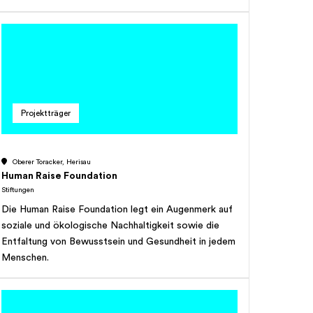
Zweck einerseits dadurch, dass sie kulturellen
und Art. 66 Abs. 1 Bst. f StG des Steuergesetzes
Organisationen einmalige oder wiederkehrende
des Kantons Appenzell Ausserrhoden. Die Stiftung
Beiträge ausrichtet. Andererseits kann sie sich direkt
verfolgt keinen Erwerbszweck.
an Projekten beteiligen und einmalige oder
wiederkehrende Beiträge ausrichten.
Projektträger
Oberer Toracker, Herisau
Human Raise Foundation
Stiftungen
Die Human Raise Foundation legt ein Augenmerk auf
soziale und ökologische Nachhaltigkeit sowie die
Entfaltung von Bewusstsein und Gesundheit in jedem
Menschen.