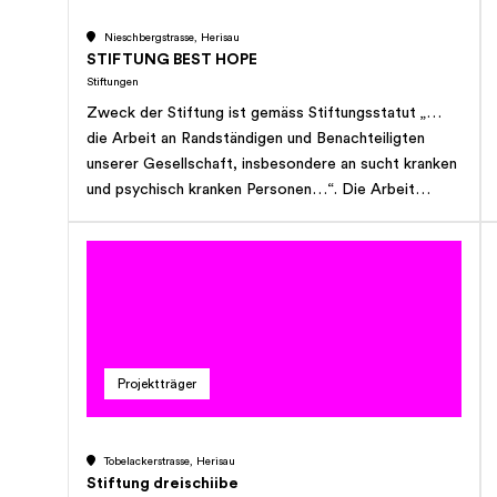
die als Hochleistungssportler/innen weiter
Nieschbergstrasse, Herisau
Dienstleistungen von Appenzellerland Sport in
STIFTUNG BEST HOPE
Anspruch nehmen wollen und nicht in der Lage sind,
Stiftungen
diese zu finanzieren, jedoch das Appenzellerland,
Zweck der Stiftung ist gemäss Stiftungsstatut „…
insbesondere Appenzellerland Sport und/oder die
die Arbeit an Randständigen und Benachteiligten
Sportschule Appenzellerland repräsentieren, c. die
unserer Gesellschaft, insbesondere an sucht kranken
Erstellung, den Betrieb und die Mitfinanzierung von
und psychisch kranken Personen…“. Die Arbeit
Projekten, Einrichtungen, Bauten und Anlagen, die
erfolgt auf sozialpädagogischer und
insbesondere der leistungssportlichen
sozialtherapeutischer Basis und unsere Ressourcen
Nachwuchsförderung, aber auch der allgemeinen
setzen wir menschen-, zukunfts- und zielorientiert
Leistungssportförderung durch Appenzellerland
ein. Das christliche Menschenbild dient uns dabei als
Sport in der Region dienen, d. und die Unterstützung
Grundlage. Personen aller Kulturen und Religionen
von Projekten der sportlichen Breiten- und
sollen sich bei uns wohl und respektiert fühlen.
Gesundheitssportförderung der Region, die in
Zusammenarbeit mit Appenzellerland Sport lanciert
Projektträger
werden. Die Stiftung kann auch andere Athletinnen
und Athleten oder Sportprojekte insbesondere im
Nachwuchs- und Leistungssport unterstützen,
Tobelackerstrasse, Herisau
sofern dazu separate zweckgerichtete
Stiftung dreischiibe