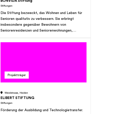
BONVIDA Stiftung
Stiftungen
Die Stiftung bezweckt, das Wohnen und Leben für
Senioren qualitativ zu verbessern. Sie erbringt
insbesondere gegenüber Bewohnern von
Seniorenresidenzen und Seniorenwohnungen,
Dienstleistungen oder finanzielle Beiträge zwecks
Verbesserung der persönlichen Lebenssituation und
Lebensqualität. Die Stiftung ist im deutschsprachigen
Raum der Schweiz tätig. Der Kreis der Empfänger ist
offen. Grundsätzlich können alle Senioren um
Leistungen oder Beiträge der Stiftung nachsuchen
bzw. in den Genuss von solchen kommen, die
Projektträger
bedürftig sind. Die Stiftung verfolgt keinen
kommerziellen oder gewinnorientierten Zweck. Ist
eine öffentlich-rechtliche Körperschaft gesetzlich
Weidstrasse, Heiden
verpflichtet, ähnliche Leistungen wie die Stiftung zu
ELIBERT STIFTUNG
erbringen, so sind die Leistungen der Stiftung
Stiftungen
subsidiär.
Förderung der Ausbildung und Technologietransfer.