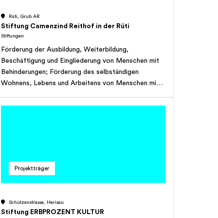
Rüti, Grub AR
Stiftung Camenzind Reithof in der Rüti
Stiftungen
Förderung der Ausbildung, Weiterbildung,
Beschäftigung und Eingliederung von Menschen mit
Behinderungen; Förderung des selbständigen
Wohnens, Lebens und Arbeitens von Menschen mit
Behinderungen; Förderung des heilpädagogischen und
therapeutischen Reitens zur Integration behinderter
Kinder, Jugendlicher und Erwachsener mit
heilpädagogischen, therapeutischen oder
medizinischen Massnahmen; Förderung der Aus- und
Weiterbildung von Personal im sozialen Bereich.
Projektträger
Schützenstrasse, Herisau
Stiftung ERBPROZENT KULTUR