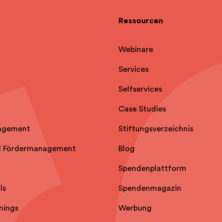
Ressourcen
Webinare
Services
Selfservice
s
Case Studies
agement
Stiftungsverzeichnis
d Fördermanagement
Blog
Spendenplattform
ls
Spendenmagazin
nings
Werbung