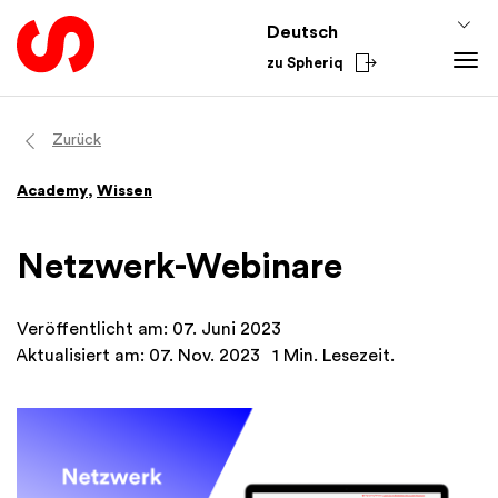
Deutsch
zu Spheriq
Tools
Zurück
Spheriq
Wissen
Academy
,
Wissen
Verzeichnis
Fundraising-Tipps
Gesuchsmanagement
Förderwissen
Netzwerk-Webinare
Recherche
Finanzen
Spenden-Tools
Academy
Veröffentlicht am: 07. Juni 2023
Netzwerke
Aus dem Sektor
Aktualisiert am: 07. Nov. 2023
1 Min. Lesezeit.
Spheriq AI
National
International