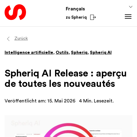
Français
zu Spheriq
Outils
Zurück
Spheriq
Intelligence artificielle
,
Outils
,
Spheriq
,
Spheriq AI
Répertoire
Gestion des demandes
Spheriq AI Release : aperçu
Recherche
de toutes les nouveautés
Outils de collecte de fonds
Réseaux
Veröffentlicht am: 15. Mai 2026
4 Min. Lesezeit.
Spheriq AI
Connaissances
Conseils pour la collecte de fonds
Du secteur
Connaissances de promotion
National