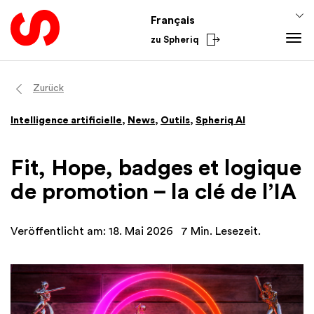
Français
zu Spheriq
Outils
Zurück
Spheriq
Intelligence artificielle
,
News
,
Outils
,
Spheriq AI
Répertoire
Gestion des demandes
Fit, Hope, badges et logique
Recherche
de promotion – la clé de l’IA
Outils de collecte de fonds
Réseaux
Veröffentlicht am: 18. Mai 2026
7 Min. Lesezeit.
Spheriq AI
Connaissances
Conseils pour la collecte de fonds
Du secteur
Connaissances de promotion
National