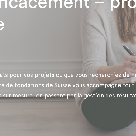
ficacement – pr
e
ts pour vos projets ou que vous recherchiez de ma
uaire de fondations de Suisse vous accompagne tout
ts sur mesure, en passant par la gestion des résult