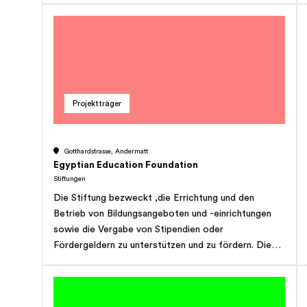
Projektträger
Gotthardstrasse, Andermatt
Egyptian Education Foundation
Stiftungen
Die Stiftung bezweckt ,die Errichtung und den
Betrieb von Bildungsangeboten und -einrichtungen
sowie die Vergabe von Stipendien oder
Fördergeldern zu unterstützen und zu fördern. Die
Stiftung ist im Rahmen der Zwecksetzung im In- und
Ausland tätig. Die Stiftung ist nicht gewinnstrebig.