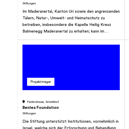
Stiftungen
Im Maderanertal, Kanton Uri sowie den angrenzenden
Tälern, Natur-, Umwelt- und Heimatschutz zu
betreiben, insbesondere die Kapelle Heilig Kreuz
Balmenegg Maderanertal zu erhalten; kann im
schweizerischen Alpenraum analoge Tätigkeiten
entfalten sowie eigene Projekte realisieren,
gleichartige Stiftungen oder Vereinigungen und das
öffentliche Gemeinwesen unterstützen, Ideen und
Wettbewerbe ausschreiben, Wettbewerbe
durchführen, Bauzuschüsse bei Renovationen von
Gebäuden, Anlagen, Feldwegen usw. ausrichten oder
Projektträger
selber erstellen, forschen und forschen lassen.
Felderstrasse, Schattdorf
Benlea Foundation
Stiftungen
Die Stiftung unterstützt Institutionen, vornehmlich in
Israel, welche sich der Erforschung und Behandlung