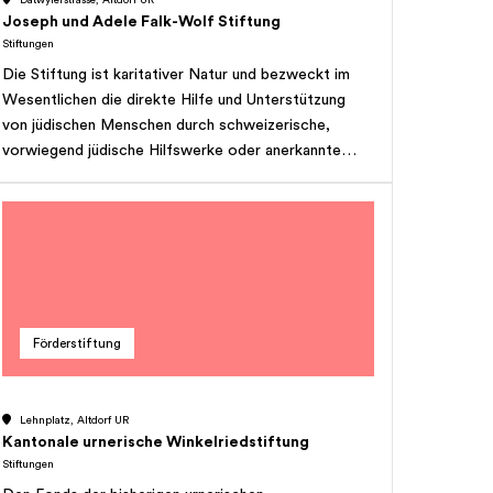
Dätwylerstrasse, Altdorf UR
Joseph und Adele Falk-Wolf Stiftung
Stiftungen
Die Stiftung ist karitativer Natur und bezweckt im
Wesentlichen die direkte Hilfe und Unterstützung
von jüdischen Menschen durch schweizerische,
vorwiegend jüdische Hilfswerke oder anerkannte
jüdische Hilfswerke in Israel. Dabei sollen die
Zuwendungen insbesondere für folgende Zwecke
erfolgen: a) Unterstützung von jüdischen blinden
Personen. b) Unterstützung von jüdischen geistig
oder körperlich behinderten Kindern, welchen durch
eine spezielle Schulung zur Selbständigkeit verholfen
werden kann. c) Unterstützung von jüdischen
Förderstiftung
Langzeitpatienten. d) Unterstützung von israelischen
Kriegsverletzten. e) Nicht jüdische Menschen,
welche sich für die jüdische Sache besonders
Lehnplatz, Altdorf UR
eingesetzt haben und dadurch in Not geraten sind.
Kantonale urnerische Winkelriedstiftung
Die Zuwendung erfolgt immer in Form einer
Stiftungen
Direktzahlung an den Begünstigten. Die Stiftung