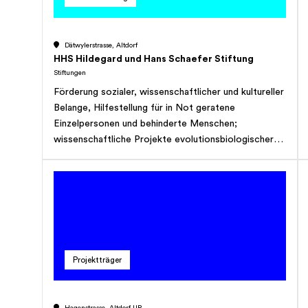
Dätwylerstrasse, Altdorf
HHS Hildegard und Hans Schaefer Stiftung
Stiftungen
Förderung sozialer, wissenschaftlicher und kultureller
Belange, Hilfestellung für in Not geratene
Einzelpersonen und behinderte Menschen;
wissenschaftliche Projekte evolutionsbiologischer
und ökologischer Forschung sowie
Naturschutzmassnahmen.
Projektträger