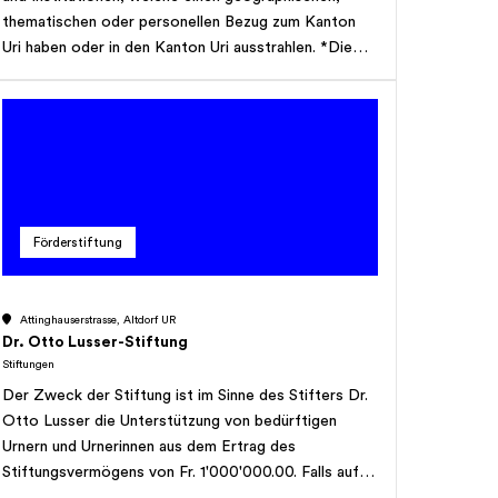
thematischen oder personellen Bezug zum Kanton
Uri haben oder in den Kanton Uri ausstrahlen. *Die
Angaben dieses Porträts stammen von der Webseite
der Organisation und wurden durch das Research-
Team von StiftungSchweiz ergänzt.
Förderstiftung
Attinghauserstrasse, Altdorf UR
Dr. Otto Lusser-Stiftung
Stiftungen
Der Zweck der Stiftung ist im Sinne des Stifters Dr.
Otto Lusser die Unterstützung von bedürftigen
Urnern und Urnerinnen aus dem Ertrag des
Stiftungsvermögens von Fr. 1'000'000.00. Falls auf
dem Kapitalmarkt keine oder lediglich geringe