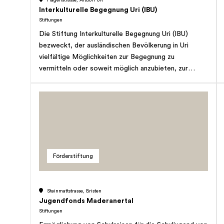
Hagenstrasse, Altdorf UR
Interkulturelle Begegnung Uri (IBU)
Stiftungen
Die Stiftung Interkulturelle Begegnung Uri (IBU)
bezweckt, der ausländischen Bevölkerung in Uri
vielfältige Möglichkeiten zur Begegnung zu
vermitteln oder soweit möglich anzubieten, zur
Erhaltung der kulturellen Eigenart der ansässigen
fremden Bevölkerungsgruppen beizutragen sowie
den Kontakt zwischen einheimischer und
ausländischer Bevölkerung zu pflegen. Die Stiftung
Interkulturelle Begegnung Uri kann weitere
Anstrengungen von privater und öffentlicher Seite
unterstützen, die geeignet sind, zur Vertiefung des
Förderstiftung
gegenseitigen Verständnisses und zum guten
Einvernehmen unter einheimischer und ausländischer
Bevölkerung und so zur Integration der
Steinmattstrasse, Bristen
letztgenannten beizutragen.
Jugendfonds Maderanertal
Stiftungen