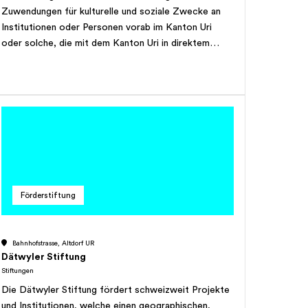
Zuwendungen für kulturelle und soziale Zwecke an
Institutionen oder Personen vorab im Kanton Uri
oder solche, die mit dem Kanton Uri in direktem
Zusammenhang stehen. Falls Bestrebungen im Sinne
dieses Artikels ausserhalb des Kantons Uri als
besonders förderungswürdig erscheinen oder falls
die Höhe der für Stiftungsleistungen zur Verfügung
stehenden Mittel eine Beschränkung der
Stiftungstätigkeit auf den Kanton Uri als unangezeigt
erscheinen lassen, kann die Stiftung ihre Tätigkeit auf
das Gebiet der ganzen Schweiz ausdehnen.
Förderstiftung
Bahnhofstrasse, Altdorf UR
Dätwyler Stiftung
Stiftungen
Die Dätwyler Stiftung fördert schweizweit Projekte
und Institutionen, welche einen geographischen,