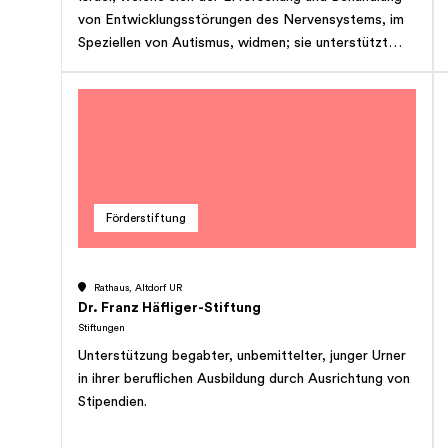
von Entwicklungsstörungen des Nervensystems, im
Speziellen von Autismus, widmen; sie unterstützt
Institutionen, vornehmlich in Israel, welche sich der
Forschung im Gebiet der Nephrologie widmen; sie
unterstützt Institutionen, welche sich der Betreuung
von Mitgliedern der jüdischen Gemeinschaft widmen,
welche von Entwicklungsstörungen des
Nervensystems, im Speziellen von Autismus,
betroffen sind; sie unterstützt Mitglieder der
Förderstiftung
jüdischen Gemeinschaft, welche von
Entwicklungsstörungen des Nervensystems, im
Speziellen von Autismus, betroffen sind; sie
Rathaus, Altdorf UR
unterstützt Institutionen und Mitglieder der jüdischen
Dr. Franz Häfliger-Stiftung
Gemeinschaft in den Bereichen Erziehung und
Stiftungen
Gesundheit. Die Stiftung erfüllt ihren Zweck
Unterstützung begabter, unbemittelter, junger Urner
gemeinnützig und wohltätig. Sie ist nicht
in ihrer beruflichen Ausbildung durch Ausrichtung von
gewinnorientiert.
Stipendien.