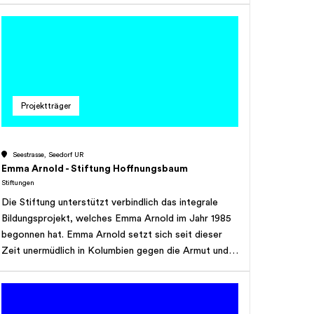
Renditen erzielt werden können, ist die Stiftung
berechtigt, Zuwendungen auch aus dem Kapital der
Stiftung vorzunehmen. Die Zuwendungen aus dem
Kapital dürfen jedoch maximal Fr. 10'000.00 für
Organisationen und Fr. 50'000.00 für infrastrukturelle
Vorhaben pro Jahr betragen.
Projektträger
Seestrasse, Seedorf UR
Emma Arnold - Stiftung Hoffnungsbaum
Stiftungen
Die Stiftung unterstützt verbindlich das integrale
Bildungsprojekt, welches Emma Arnold im Jahr 1985
begonnen hat. Emma Arnold setzt sich seit dieser
Zeit unermüdlich in Kolumbien gegen die Armut und
für die Bildung der armen Bevölkerung ein. Mit ihrem
Engagement bringt sie Hoffnung in das Leben dieser
Menschen.