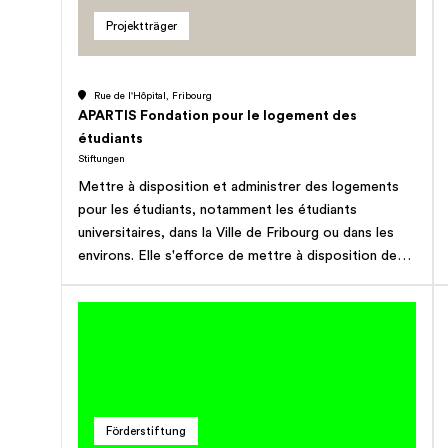
mécanismes et les structures permettant de
Projektträger
rechercher, d'investiguer, de tenir pour responsable
et de punir les auteurs des crimes de corruption, de
conflits d'intérêts et les violations de droits humains;
Rue de l'Hôpital, Fribourg
de promouvoir les causes défendues par la
APARTIS Fondation pour le logement des
Fondation auprès de la société civile, des
étudiants
professions pertinentes, des groupements d'intérêt
Stiftungen
nationaux ou internationaux, des autorités étatiques
Mettre à disposition et administrer des logements
et des organisations internationales et de tout autre
pour les étudiants, notamment les étudiants
acteur pertinent; de gérer et de superviser
universitaires, dans la Ville de Fribourg ou dans les
l'indemnisation des victimes et lanceurs d'alerte;
environs. Elle s'efforce de mettre à disposition des
d'obtenir le gel des avoirs mal acquis, leur restitution
logements à prix modérés et entretient un fonds de
vers les pays d'origine et de gérer leur bonne
solidarité en faveur des étudiants locataires dont les
allocation et utilisation. La fondation ne poursuit
moyens financiers sont limités. Ces logements ne
aucun but lucratif ou commercial.
peuvent être mis qu'à disposition de personnes
étudiant dans un lieu de formation public reconnu par
le conseil de fondation ou de familles dont un des
parents étudie dans un tel lieu de formation.
Förderstiftung