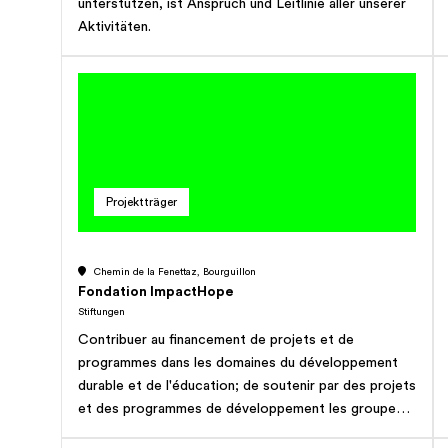
unterstützen, ist Anspruch und Leitlinie aller unserer
Aktivitäten.
Projektträger
Chemin de la Fenettaz, Bourguillon
Fondation ImpactHope
Stiftungen
Contribuer au financement de projets et de
programmes dans les domaines du développement
durable et de l'éducation; de soutenir par des projets
et des programmes de développement les groupes
minoritaires discriminés et persécutés à cause de