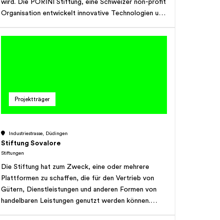
wird. Die PORINI Stiftung, eine Schweizer non-profit
Organisation entwickelt innovative Technologien und
ermöglicht ihren Einsatz in erhaltenswerten Gebieten
auf der ganzen Welt.
Projektträger
Industriestrasse, Düdingen
Stiftung Sovalore
Stiftungen
Die Stiftung hat zum Zweck, eine oder mehrere
Plattformen zu schaffen, die für den Vertrieb von
Gütern, Dienstleistungen und anderen Formen von
handelbaren Leistungen genutzt werden können.
Dazu kann sie Verkaufs- und Vertriebsorganisationen