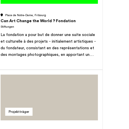
Place de Notre-Dame, Fribourg
Can Art Change the World ? Fondation
Stiftungen
La fondation a pour but de donner une suite sociale
et culturelle à des projets - initialement artistiques -
du fondateur, consistant en des représentations et
des montages photographiques, en apportant un
soutien social, culturel et artistique à des
communautés ou groupes de personnes confrontées
à des difficultés financières et d'intégration, ou
souffrant de discrimination ou de menaces, en Suisse
et dans le monde; d'utiliser la démarche artistique du
fondateur, en développant un concept d'art
participatif en collaboration avec ces communautés;
de réaliser des actions sociales et culturelles sur les
Projektträger
lieux où le fondateur aura préalablement organisé des
événements artistiques (pour but complet cf. acte
de fondation).