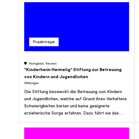
leur engagement en faveur des Droits Humains;
apporter une assistance aux ONG qui agissent dans
le réseau de la fondation pour les soutenir dans la
réalisation des activités marketing, d'organisation de
campagnes de sensibilisation ainsi que la création
d'événements; créer des échanges et des relation
Projektträger
privilégiés entre personnes et groupements,
notamment entre le Nord et le Sud; favoriser une
prise de conscience de l'importance des valeurs
Ruhrgässli, Kerzers
humaines parmi les décideurs politiques et les
"Kinderheim Heimelig" Stiftung zur Betreuung
entrepreneurs. Dans le cade des buts fixés, la
von Kindern und Jugendlichen
fondation oeuvre en Suisse et à l'étranger. La
Stiftungen
fondation ne poursuit pas de but lucratif ou
Die Stiftung bezweckt die Betreuung von Kindern
commercial mais revêt un caractère de pure utilité
und Jugendlichen, welche auf Grund ihres Verhaltens
publique. Les modifications de l'organisation et du
Schwierigkeiten bieten und keine geeignete
but de la fondation, ainsi que d'autres modifications
erzieherische Sorge erfahren. Dazu führt sie das
accessoires de l'acte de fondation, sont possibles
Heim Kinderheim Heimelig. Die Stiftung Kinderheim
aux conditions fixées aux articles 85 à 86b CC.
Heimelig verfolgt keinen kommerziellen oder
gwinnorientierten Zweck.