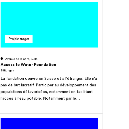
aufbauen und unterhalten. Tätigkeitsgebiet ist die
ganze Schweiz. Die Güter, Dienstleistungen und
Leistungen werden von geschützten Werkstätten
und anderen sozialen Einrichtungen produziert oder
bereitgestellt. Die Stiftung kann - mit dem Ziel der
Integration - Arbeitsplätze für Menschen mit
Projektträger
Beeinträchtigungen bereitstellen. Die Stiftung hat
gemeinnützigen Charakter und verfolgt keinerlei
Erwerbszweck. Anfallender Gewinn wird zum Erhalt
Avenue de la Gare, Bulle
und Ausbau der Stiftungstätigkeit verwendet.
Access to Water Foundation
Stiftungen
La fondation oeuvre en Suisse et à l'étranger. Elle n'a
pas de but lucratif. Participer au développement des
populations défavorisées, notamment en facilitant
l'accès à l'eau potable. Notamment par le
financement, la mise en location, la mise à
disposition de système de production d'eau potable
comme par exemple des machines de traitement de
l'eau, de dessalement d'eau de mer ou d'eau