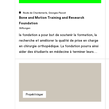
Route de Chantemerle, Granges-Paccot
Bone and Motion Training and Research
Foundation
Stiftungen
la fondation a pour but de soutenir la formation, la
recherche et améliorer la qualité de prise en charge
en chirurgie orthopédique. La fondation pourra ainsi
aider des étudiants en médecine à terminer leurs
études (soutien financier) et à améliorer leurs
connaissances en chirurgie orthopédique et
traumatologie de l'appareil locomoteur (par la
création de postes de stagiaires). La fondation va
financer des postes de formation post gradués en
chirurgie orthopédique et traumatologie de l'appareil
locomoteur (médecins qui pourront venir faire des
Projektträger
formations approfondies dans les différentes sous
spécialités de la chirurgie orthopédique et
traumatologie de l'appareil locomoteur). La