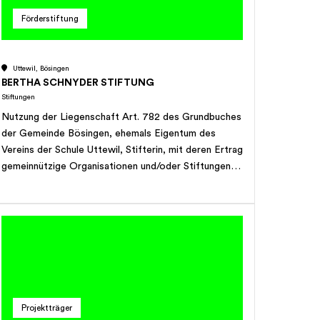
Förderstiftung
Uttewil, Bösingen
BERTHA SCHNYDER STIFTUNG
Stiftungen
Nutzung der Liegenschaft Art. 782 des Grundbuches
der Gemeinde Bösingen, ehemals Eigentum des
Vereins der Schule Uttewil, Stifterin, mit deren Ertrag
gemeinnützige Organisationen und/oder Stiftungen
unterstützt werden können. Die Stiftung verfolgt
keinen Erwerbs- oder unternehmerischen Zweck.
Projektträger