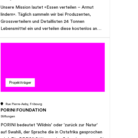
Unsere Mission lautet «Essen verteilen – Armut
lindern». Täglich sammeln wir bei Produzenten,
Grossverteilern und Detaillisten 24 Tonnen
Lebensmittel ein und verteilen diese kostenlos an
500 soziale Institutionen, wie beispielsweise
Obdachlosenheime, Gassenküchen, Notunterkünfte
und andere Hilfswerke. Die Lebensmittel, bei
welchen das Verkaufs-, nicht aber das
Verbrauchsdatum abgelaufen ist, sind einwandfrei und
können so sinnvoll weiterverwendet anstatt
weggeworfen werden. Für das Einsammeln und
Projektträger
Verteilen der Lebensmittel setzen wir 36
Kühlfahrzeuge ein. Täglich stehen 17 Festangestellte
sowie eine Vielzahl von freiwilligen Helferinnen und
Rue Pierre-Aeby, Fribourg
Helfern, Personen aus Arbeitslosenprogrammen,
PORINI FOUNDATION
Zivildienstleistende und Sozialfürsorgebeziehende im
Stiftungen
Einsatz.
PORINI bedeutet 'Wildnis' oder 'zurück zur Natur'
auf Swahili, der Sprache die in Ostafrika gesprochen