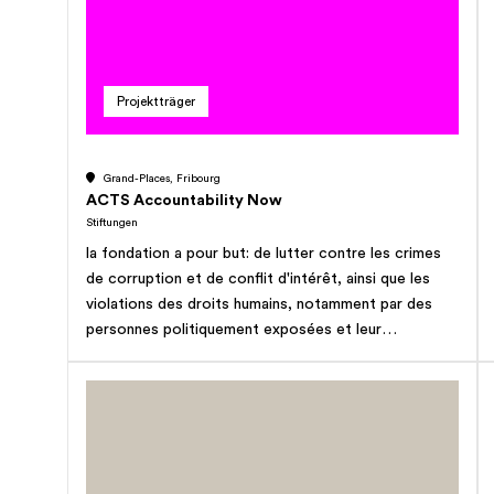
Projektträger
Grand-Places, Fribourg
ACTS Accountability Now
Stiftungen
la fondation a pour but: de lutter contre les crimes
de corruption et de conflit d'intérêt, ainsi que les
violations des droits humains, notamment par des
personnes politiquement exposées et leur
entourage; de lutter contre l'impunité des
multinationales dans les violations des droits humains
fondamentaux; de défendre et préserver les droits
des victimes et des lanceurs d'alerte, devant toute
juridiction nationale ou internationale; de développer
et de renforcer, à la fois en Suisse et à l'étranger, les