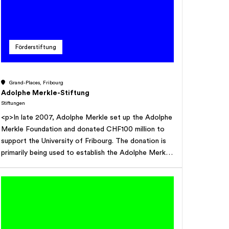
saumâtre et également de tout équipement
complémentaire accourant au même but comme: des
panneaux solaires, des pompes de puits, des
équipements de forages, des réservoirs, des moyens
Förderstiftung
de distributions, etc. Notamment par la mise sur pied
d'un réseau de distribution et de maintenance adapté
aux besoins. En participant au développement
Grand-Places, Fribourg
économique, social et environnemental local, en
Adolphe Merkle-Stiftung
contribuant financièrement ou en participant à des
Stiftungen
projets locaux de tiers. En respectant les bases d'un
<p>In late 2007, Adolphe Merkle set up the Adolphe
développement durable en tenant compte de
Merkle Foundation and donated CHF100 million to
l'impact économique, social et écologique des
support the University of Fribourg. The donation is
actions menées. L'entier des revenus de la fondation
primarily being used to establish the Adolphe Merkle
est réinvesti dans de nouveaux projets, comme par
Institute (AMI) and to maintain the support of
exemple des machines qui sont mises à disposition
Frimat, but also to support other areas such as a
des populations défavorisées, de projets associés à
Chair of Innovation Management and Technology
la cause ou en frais de fonctionnement de la
Transfer, the Institute of Multilingualism.</p>
fondation.