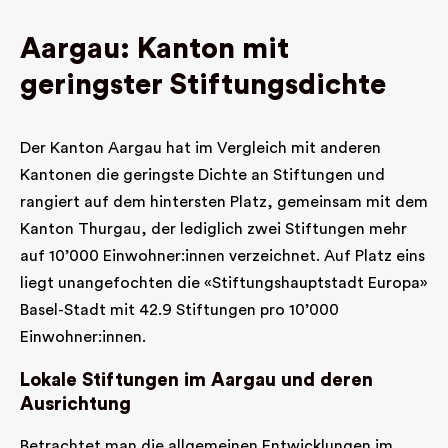
Klimaschutz etc,. sowie die Zerstörung der
Umwelt in jedem ihrer Aspekte lindern,
Aargau: Kanton mit
reduzieren oder eliminieren, die Aufklärung und
geringster Stiftungsdichte
Empathie-Bildung für Tierwohl, Tierschutz und
Umweltschutz leisten, die zu einer Lifestyle-
Anpassung zugunsten von Tier und Umwelt
Der Kanton Aargau hat im Vergleich mit anderen
beitragen.
Kantonen die geringste Dichte an Stiftungen und
rangiert auf dem hintersten Platz, gemeinsam mit dem
Kanton Thurgau, der lediglich zwei Stiftungen mehr
auf 10’000 Einwohner:innen verzeichnet. Auf Platz eins
liegt unangefochten die «Stiftungshauptstadt Europa»
Basel-Stadt mit 42.9 Stiftungen pro 10’000
Einwohner:innen.
Lokale Stiftungen im Aargau und deren
Ausrichtung
Betrachtet man die allgemeinen Entwicklungen im