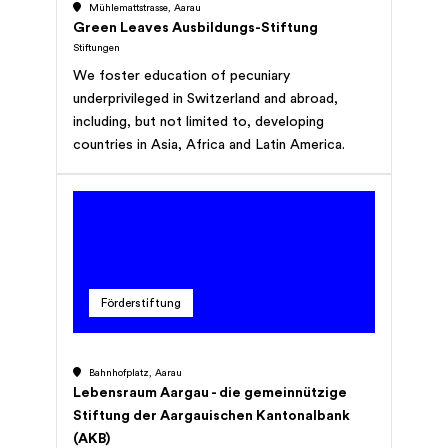
Mühlemattstrasse, Aarau
und erstrebt keinen Gewinn.
Green Leaves Ausbildungs-Stiftung
Stiftungen
We foster education of pecuniary
underprivileged in Switzerland and abroad,
including, but not limited to, developing
countries in Asia, Africa and Latin America.
Förderstiftung
Bahnhofplatz, Aarau
Lebensraum Aargau - die gemeinnützige
Stiftung der Aargauischen Kantonalbank
(AKB)