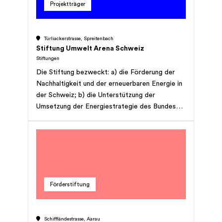
Projektträger
Türliackerstrasse, Spreitenbach
Stiftung Umwelt Arena Schweiz
Stiftungen
Die Stiftung bezweckt: a) die Förderung der
Nachhaltigkeit und der erneuerbaren Energie in
der Schweiz; b) die Unterstützung der
Umsetzung der Energiestrategie des Bundes
und des CO2-Abkommens; c) die Organisation
von Ausstellungen in den Bereichen Natur und
Leben, Energie und Mobilität, Bauen und
Modernisieren und erneuerbare Energien; d)
das Fördern und Unterstützen von
Umweltbildung insbesondere für Lernende und
Förderstiftung
Schüler. Die Stiftung betreibt ein
Kompetenzzentrum für Umwelt, Forschung und
Entwicklung von energieeffizienten und
Schiffländestrasse, Aarau
nachhaltigen Systemen und Produkten und führt