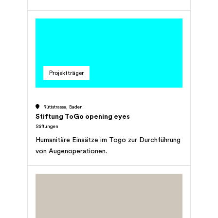
will in der Not beistehen und die Last lindern
helfen.
Projektträger
Rütistrasse, Baden
Stiftung ToGo opening eyes
Stiftungen
Humanitäre Einsätze im Togo zur Durchführung
von Augenoperationen.