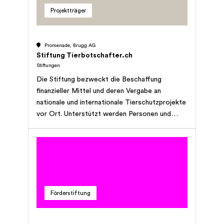
Projektträger
Promenade, Brugg AG
Stiftung Tierbotschafter.ch
Stiftungen
Die Stiftung bezweckt die Beschaffung
finanzieller Mittel und deren Vergabe an
nationale und internationale Tierschutzprojekte
vor Ort. Unterstützt werden Personen und
Projekte, die bedürftigen Tieren ein
artgerechtes Leben ermöglichen indem sie
ihnen genügend Nahrung, Schutz und
medizinische Versorgung zukommen lassen. Die
Stiftung verbreitet zudem (die) Botschaften
zum Wohl der Tiere und fördert damit den
Förderstiftung
respektvollen Umgang mit ihnen. Dies betrifft
Tiere jeder Grösse, Art und Gattung. Die
Stiftung verfolgt keine kommerziellen Zwecke