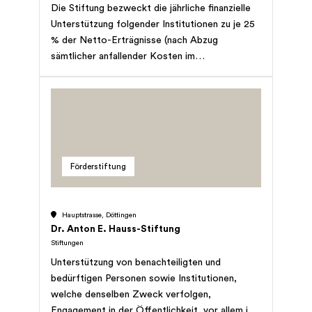
Die Stiftung bezweckt die jährliche finanzielle
Unterstützung folgender Institutionen zu je 25
% der Netto-Erträgnisse (nach Abzug
sämtlicher anfallender Kosten im
Zusammenhang mit der Verwaltung der
Stiftung), welche beim Stiftungsvermögen
anfallen: 1. Pro Natura - Schweizerischer Bund
für Naturschutz; 2. Schweizer Berghilfe; 3.
Schweizerische Multiple Sklerose Gesellschaft;
4. Schweizerisches Arbeiterhilfswerk SAH
Förderstiftung
(Solidar Suisse). Nebst den jährlich
wiederkehrenden Unterstützungsbeiträgen aus
den Erträgnissen darf ausnahmsweise
Hauptstrasse, Döttingen
zusätzlich aus dem Stiftungsvermögen ein
Dr. Anton E. Hauss-Stiftung
Betrag von maximal Fr. 50'000.00 pro Jahr für
Stiftungen
Spezialprojekte eingesetzt werden.
Unterstützung von benachteiligten und
bedürftigen Personen sowie Institutionen,
welche denselben Zweck verfolgen,
Engagement in der Öffentlichkeit, vor allem im