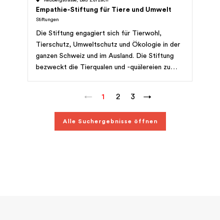
Empathie-Stiftung für Tiere und Umwelt
Stiftungen
Die Stiftung engagiert sich für Tierwohl,
Tierschutz, Umweltschutz und Ökologie in der
ganzen Schweiz und im Ausland. Die Stiftung
bezweckt die Tierqualen und -quälereien zu
reduzieren und diesen soweit möglich in jeder
Hinsicht und auf allen Ebenen Einhalt zu
←
1
2
3
→
gebieten, sowie Umweltschutz in jeder
Hinsicht, in jedem seiner Aspekte und auf allen
Alle Suchergebnisse öffnen
Ebenen zu fördern. Die Stiftung fördert und
unterstützt Organisationen, Einzelpersonen und
Projekte, die das Tierwohl in allen seinen
komplexen Aspekten fördern beziehungsweise
das Tierleiden in jedem seiner Aspekte
reduzieren oder elminieren, die einen wirksamen
Umweltschutz anstreben, einschliesslich
Artenschutz, Erhalt der Regenwäler, Wälder,
Moore, Landschaften, Habitatsschutz,