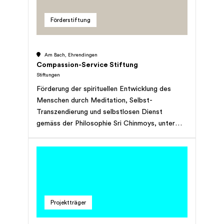
Wie erkennt ein Hund einen epileptischen Anfall
bei Herrchen/Frauchen. Die Stiftung kann
Förderstiftung
sowohl im Inland als auch im Ausland Projekte
unterstützen. Die Stiftung kann ihre Ziele auch
erreichen, indem sie die Zusammenarbeit mit
Am Bach, Ehrendingen
Personen und Institutionen/Firmen im In- und
Compassion-Service Stiftung
Ausland fördert; dazu gehören auch
Stiftungen
Universitäten, Labore, Forschungsunternehmen,
Förderung der spirituellen Entwicklung des
NGOs, auch grössere wie der WWF, oder
Menschen durch Meditation, Selbst-
grössere Institutionen wie die WHO.
Transzendierung und selbstlosen Dienst
gemäss der Philosophie Sri Chinmoys, unter
Einschluss der finanziellen Unterstützung von
Aktivitäten in diesem Bereich.
Projektträger