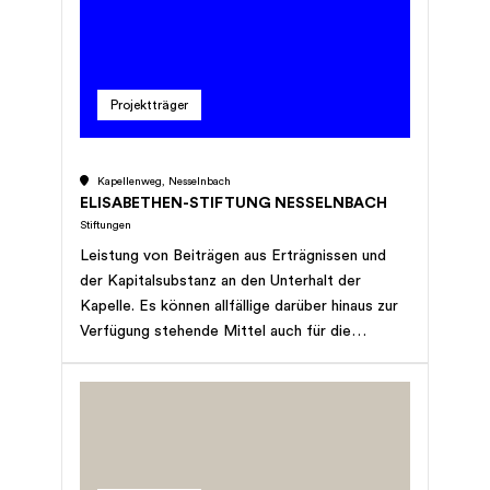
Organisationen, Sozialdiensten und
Beistandschaften; Ermöglichung der
kostenlosen Teilnahme für mittellose Senioren
und Seniorinnen durch Finanzierung über
Projektträger
Sponsoren-Marketing und eigene Mittel der
Stiftung.
Kapellenweg, Nesselnbach
ELISABETHEN-STIFTUNG NESSELNBACH
Stiftungen
Leistung von Beiträgen aus Erträgnissen und
der Kapitalsubstanz an den Unterhalt der
Kapelle. Es können allfällige darüber hinaus zur
Verfügung stehende Mittel auch für die
seelsorgerische Betreuung der Kirchgenossen
von Nesselnbach verwendet werden. Der
Stiftungsrat ist befugt, nach seinem Ermessen
auch Nicht-Kirchgenossen im Sinne der
Seelsorge zu unterstützen oder zu beschenken.