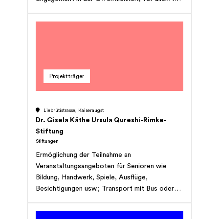
Unteren Aaretal, mit Schwergewicht
Döttingen; kann Grundeigentum erwerben,
belasten, veräussern und verwalten.
Projektträger
Liebrütistrasse, Kaiseraugst
Dr. Gisela Käthe Ursula Qureshi-Rimke-
Stiftung
Stiftungen
Ermöglichung der Teilnahme an
Veranstaltungsangeboten für Senioren wie
Bildung, Handwerk, Spiele, Ausflüge,
Besichtigungen usw.; Transport mit Bus oder
Van mit Begleitung; Organisation der Anlässe /
Aktivitäten in Zusammenarbeit mit Spitex-