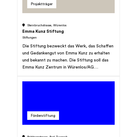
Projektträger
Steinbruchstrasse, Würenlos
Emma Kunz Stiftung
Stiftungen
Die Stiftung bezweckt das Werk, das Schaffen
und Gedankengut von Emma Kunz zu erhalten
und bekannt zu machen. Die Stiftung soll das
Emma Kunz Zentrum in Würenlos/AG
weiterbetreiben als kulturelle
Begegnungsstätte und ein Therapiezentrum für
den Einsatz von Naturheilverfahren aufbauen.
Förderstiftung
Rebbergstrasse, Bad Zurzach