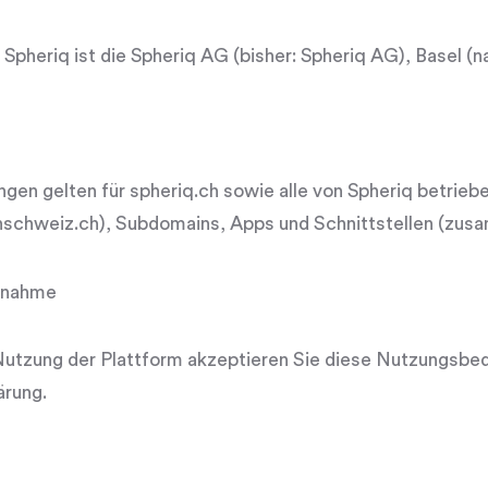
 Spheriq ist die Spheriq AG (bisher: Spheriq AG), Basel (
en gelten für spheriq.ch sowie alle von Spheriq betrie
schweiz.ch
), Subdomains, Apps und Schnittstellen (zus
annahme
Nutzung der Plattform akzeptieren Sie diese Nutzungsbe
ärung
.