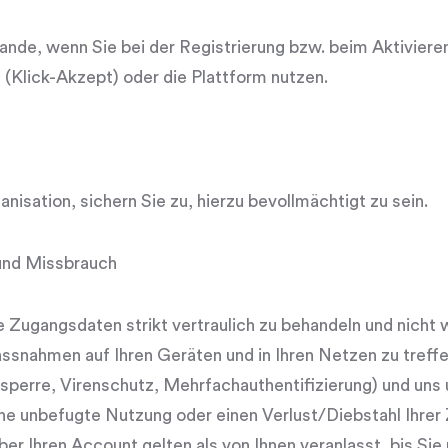
nde, wenn Sie bei der Registrierung bzw. beim Aktiviere
Klick-Akzept) oder die Plattform nutzen.
nisation, sichern Sie zu, hierzu bevollmächtigt zu sein.
 und Missbrauch
hre Zugangsdaten strikt vertraulich zu behandeln und nicht
ahmen auf Ihren Geräten und in Ihren Netzen zu treffen 
perre, Virenschutz, Mehrfachauthentifizierung) und uns 
ine unbefugte Nutzung oder einen Verlust/Diebstahl Ihre
r Ihren Account gelten als von Ihnen veranlasst, bis Sie