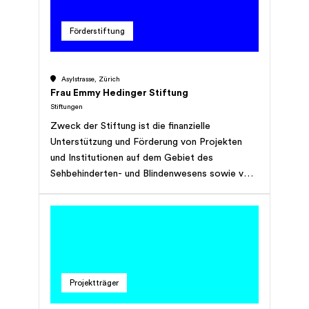
einen Teil des jährlichen Ertrages im Umfange
der Teuerung dem Kapital zuschlagen.
Förderstiftung
Asylstrasse, Zürich
Frau Emmy Hedinger Stiftung
Stiftungen
Zweck der Stiftung ist die finanzielle
Unterstützung und Förderung von Projekten
und Institutionen auf dem Gebiet des
Sehbehinderten- und Blindenwesens sowie von
Projekten zur Erhaltung der
landwirtschaftlichen und gewerblichen Struktur
in den Berggebieten der Schweiz. Die Stiftung
verfolgt keinerlei wirtschaftliche Zwecke und
erstrebt keinen Gewinn.
Projektträger