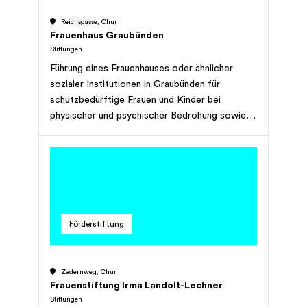
Reichsgasse, Chur
Frauenhaus Graubünden
Stiftungen
Führung eines Frauenhauses oder ähnlicher
sozialer Institutionen in Graubünden für
schutzbedürftige Frauen und Kinder bei
physischer und psychischer Bedrohung sowie
Förderung aller diesbezüglichen Bestrebungen,
wie Verbesserung des rechtlichen Schutzes,
Beratung und Hilfe zur Selbsthilfe,
Zusammenarbeit mit sozialen Institutionen
ähnlicher Zielsetzungen; kann weitere Aufgaben
im Dienste des Schutzes von Frauen und
Förderstiftung
Kindern gegen jede Form von
Gewaltanwendung übernehmen und fördern.
Zedernweg, Chur
Frauenstiftung Irma Landolt-Lechner
Stiftungen