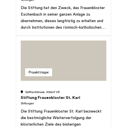
Stiftungen
Die Stiftung hat den Zweck, das Frauenkloster
Eschenbach in seiner ganzen Anlage zu
übernehmen, dieses langfristig zu erhalten und
durch Institutionen des römisch-katholischen
Kultus nutzen zu lassen; sie stellt Anlagen
diesen Institutionen gemäss einer schriftlichen
Vereinbarung zur Verfügung und kann für
Personen sorgen, die diesen Institutionen
angehören; insbesondere sorgt sie
unentgeltlich für den Betrieb und den Unterhalt
Projektträger
der Anlagen sowie für das Wohlergehen der
Zisterzienserinnenabtei Eschenbach und aller
Schwestern dieses Konvents; Erwerb,
Gotthardstrasse, Altdorf UR
Verwaltung und Veräusserung von
Stiftung Frauenkloster St. Karl
Vermögenswerten aller Art.
Stiftungen
Die Stiftung Frauenkloster St. Karl bezweckt
die bestmögliche Weiterverfolgung der
klösterlichen Ziele des bisherigen