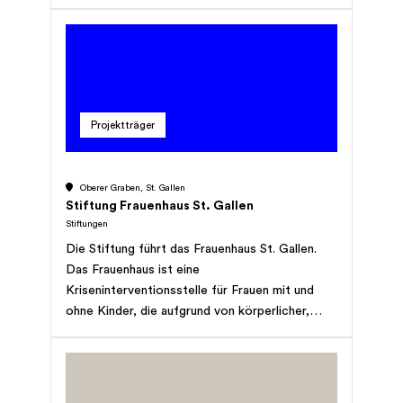
Verminderung von Gewalt gegen Frauen und
deren Kinder ideell und materiell beizutragen.
Projektträger
Oberer Graben, St. Gallen
Stiftung Frauenhaus St. Gallen
Stiftungen
Die Stiftung führt das Frauenhaus St. Gallen.
Das Frauenhaus ist eine
Kriseninterventionsstelle für Frauen mit und
ohne Kinder, die aufgrund von körperlicher,
psychischer und/oder sexueller Gewalt
sofortigen Schutz, Unterkunft, Beratung und
Begleitung benötigen. Die Stiftung zeigt die
gesellschaftlichen Ursachen der Gewalt gegen