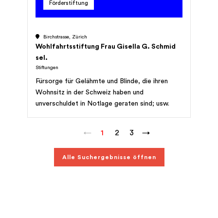
Förderstiftung
Naturbeobachtungs- und Besucherangebote
sowie einer optimalen Besucherlenkung;
Förderung einer permanenten Information und
Birchstrasse, Zürich
Betreuung der Erholungssuchenden, der
Wohlfahrtsstiftung Frau Gisella G. Schmid
Bewirtschafter und weiterer Nutzer des
sel.
Gebietes; Pflege eines regelmässigen
Stiftungen
Gedankenaustausches mit allen Interessenten
Fürsorge für Gelähmte und Blinde, die ihren
und Partnern im "Frauenwinkel"; koordiniert und
Wohnsitz in der Schweiz haben und
begutachtet alle Vorhaben im Schutz- und
unverschuldet in Notlage geraten sind; usw.
Einflussbereich des Gebietes für ihre
Organisationen und Interessengruppen.
←
1
2
3
→
Alle Suchergebnisse öffnen