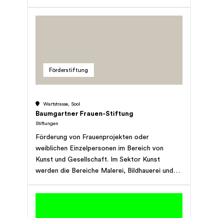
klare (Berufs-) Ziele anstreben. Begünstigte
sind Kinder, Jugendliche und Erwachsene bis
zum Alter von 30 Jahren mit Domizil im Kanton
Schwyz, welche sich in den Bereichen Musik,
Gesang, Tanz, visuelle oder angewandte Kunst,
Literatur, Theater oder Film ausbilden lassen.
Förderstiftung
Wartstrasse, Sool
Baumgartner Frauen-Stiftung
Stiftungen
Förderung von Frauenprojekten oder
weiblichen Einzelpersonen im Bereich von
Kunst und Gesellschaft. Im Sektor Kunst
werden die Bereiche Malerei, Bildhauerei und
Fotografie berücksichtigt, im Sektor
Gesellschaft die Förderung der Ausbildung von
Frauen.