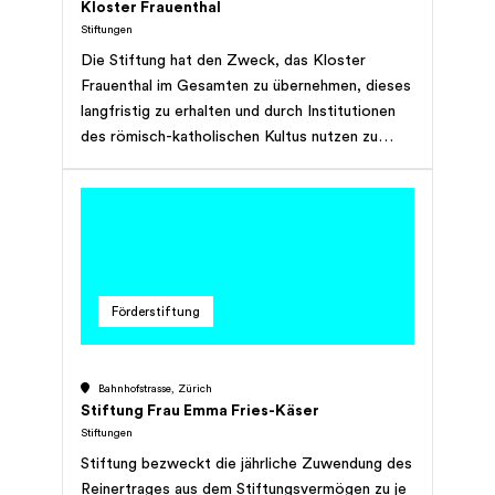
Kloster Frauenthal
Stiftungen
Die Stiftung hat den Zweck, das Kloster
Frauenthal im Gesamten zu übernehmen, dieses
langfristig zu erhalten und durch Institutionen
des römisch-katholischen Kultus nutzen zu
lassen. Sie stellt Anlagen diesen Institutionen
gemäss einer schriftlichen Vereinbarung zur
Verfügung und kann für Personen sorgen, die
diesen Institutionen angehören. Das heutige
Grundeigentum ist in der Grundstückliste im
Anhang 1 der Statuten angeführt. Insbesondere
Förderstiftung
sorgt sie unentgeltlich für den Betrieb und den
Unterhalt der Anlagen sowie für das
Wohlergehen der Zisterzienserinnenabtei
Bahnhofstrasse, Zürich
Frauenthal und aller Schwestern dieses
Stiftung Frau Emma Fries-Käser
Konvents. Vorübergehend sind andere
Stiftungen
Nutzungen als Ausnahme möglich. Solche
Stiftung bezweckt die jährliche Zuwendung des
Beschlüsse sind dem Bischof von Basel zur
Reinertrages aus dem Stiftungsvermögen zu je
Stellungnahme und dem Vaterabt der