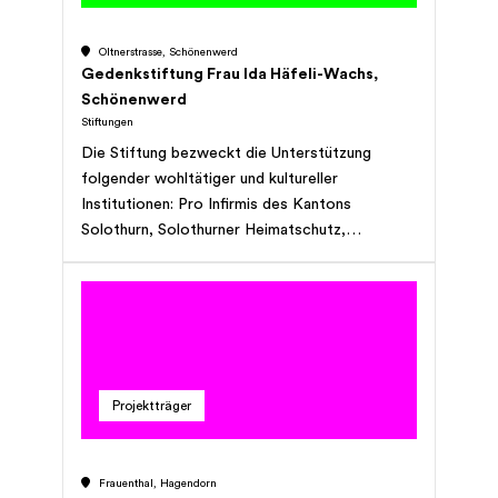
Oltnerstrasse, Schönenwerd
Gedenkstiftung Frau Ida Häfeli-Wachs,
Schönenwerd
Stiftungen
Die Stiftung bezweckt die Unterstützung
folgender wohltätiger und kultureller
Institutionen: Pro Infirmis des Kantons
Solothurn, Solothurner Heimatschutz,
Altersheimverein Schönenwerd, Pro Natura
Aargau, Verein für Stundenhilfe Schönenwerd,
Hans Huber-Stiftung Schönenwerd, Lungenliga
Solothurn, Hans Rölli-Bund Zürich,
Altersheimverein Schönenwerd mit dem
Vermerk für pflegebedürftige Bewohner der
Projektträger
Einwohnergemeinde Schönenwerd,
Wanderwege beider Basel.
Frauenthal, Hagendorn