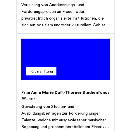
Verleihung von Anerkennungs- und
Förderungspreisen an Frauen oder
privatrechtlich organisierte Institutionen, die
sich auf sozialem und/oder kulturellem Gebiet
besonders verdient machen. Die Preise sollen
in erster Linie an Personen oder Institutionen
der Region Prättigau-Davos, dann aber auch
des übrigen Kantonsgebietes von Graubünden
verliehen werden. Die Destinatäre müssen in
Graubünden Wohnsitz bzw. Domizil haben.
Förderstiftung
Frau Anne Marie Duft-Thorner Studienfonds
Stiftungen
Gewährung von Studien- und
Ausbildungsbeiträgen zur Förderung junger
Talente, welche mit ausgewiesener musischer
Begabung und grossem persönlichem Einsatz