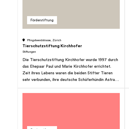
Tierschutz beider Basel; durch Sensibilisierung der
Öffentlichkeit, namentlich der Jugend, für Themen
des Tierschutzes; durch Öffentlichkeitsarbeit auf
Förderstiftung
dem Gebiet des Stiftungszwecks; durch
Zusammenarbeit mit den für Tierschutz zuständigen
kantonalen und kommunalen Behörden; durch
Pfingstweidstrasse, Zürich
Lobbying auf dem Gebiet des Stiftungszwecks
Tierschutzstiftung Kirchhofer
und/oder sonstige Interessenwahrung von Tieren und
Stiftungen
Tierhaltern in allfälligen Verfahren; durch
Die Tierschutzstiftung Kirchhofer wurde 1997 durch
Auszeichnung von Personen und Organisationen, die
das Ehepaar Paul und Marie Kirchhofer errichtet.
sich auf dem Gebiet des Stiftungszwecks besonders
Zeit ihres Lebens waren die beiden Stifter Tieren
verdient gemacht haben. Für die Verwirklichung ihres
sehr verbunden, ihre deutsche Schäferhündin Astra
Zwecks kann die Stiftung Immobilien und
war ihre letzte langjährige, geliebte Begleiterin. Die
Beteiligungen erwerben und veräussern sowie mit in-
beiden Stifter verstarben relativ kurz nacheinander
und ausländischen Organisationen zusammenarbeiten.
und setzten die Stiftung als Alleinerbin ihres
Die Stiftung verfolgt ihren Zweck in der gesamten
gesamten Nachlasses ein. Die Vermögenserträge
Schweiz, namentlich in der Nordwestschweiz, sowie
ermöglichen der Stiftung nun die gezielte
im Ausland. Die Stiftung ist gemeinnützig und
Unterstützung von Projekten im Sinne der Stifter,
verfolgt entsprechend keine Erwerbs- oder
denen sie zu grosser Dankbarkeit verpflichtet ist.
Selbsthilfezwecke. Sie ist parteipolitisch und