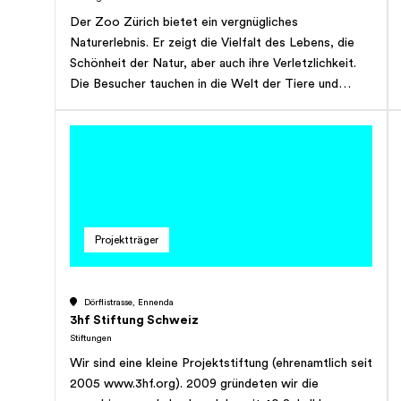
Der Zoo Zürich bietet ein vergnügliches
Naturerlebnis. Er zeigt die Vielfalt des Lebens, die
Schönheit der Natur, aber auch ihre Verletzlichkeit.
Die Besucher tauchen in die Welt der Tiere und
erleben Freude und Wohlbefinden. Tiere sind das
Bindeglied zwischen dem Menschen und der
Gesamtheit der Natur: Sie helfen uns, die
Naturphänomene besser zu verstehen. Verständnis
und Freude bilden den Boden, auf dem das
Engagement für die Erhaltung der Tiere und ihren
Lebensräumen gedeiht. Im Zoo Zürich werben
Projektträger
bedrohte Tierarten bei den Besuchern für den Schutz
der Artgenossen im Freiland – denn wie der
senegalesische Poet Baba Dioum einst sagte:
Dörflistrasse, Ennenda
«Letztlich werden wir nur erhalten, was wir lieben.
3hf Stiftung Schweiz
Wir lieben nur, was wir kennen. Wir kennen aber nur,
Stiftungen
was wir selber gesehen haben.» Daraus leitet sich
Wir sind eine kleine Projektstiftung (ehrenamtlich seit
der Grundsatz des Zoo Zürich ab: Wer Tiere kennt,
2005 www.3hf.org). 2009 gründeten wir die
wird Tiere schützen. 4 gute Gründe für