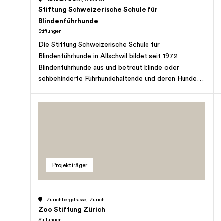
Schulen oder mit zur Verfügung gestelltem
Stiftung Schweizerische Schule für
Lehrmaterial vermittelt ProTier sein Tierschutz- und
Blindenführhunde
Tierethik-Wissen in die Klassenzimmer.
Stiftungen
Die Stiftung Schweizerische Schule für
Blindenführhunde in Allschwil bildet seit 1972
Blindenführhunde aus und betreut blinde oder
sehbehinderte Führhundehaltende und deren Hunde
ein Leben lang. Im 2012 startete die Schule mit zwei
neuen Sparten - der Ausbildung von Assistenzhunden
sowie von Autismusbegleithunden für autistische
Kinder. Die Schule bietet zudem seit vielen Jahren
eine Ausbildung für Sozialhunde-Teams an.
Projektträger
Zürichbergstrasse, Zürich
Zoo Stiftung Zürich
Stiftungen