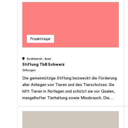
passender Ansprechpartner. Herzlichen Dank.
dangel@stiftung.ch Telefon: 044 350 44 33
Geschäftsstelle: Max und Martha Dangel Stiftung,
Pfingstweidstrasse 10, 8005 Zürich
Projektträger
Birsfelderstr., Basel
Stiftung TbB Schweiz
Stiftungen
Die gemeinnützige Stiftung bezweckt die Förderung
aller Anliegen von Tieren und des Tierschutzes. Sie
hilft Tieren in Notlagen und schützt sie vor Qualen,
mangelhafter Tierhaltung sowie Missbrauch. Die
Stiftung betreibt ein eigenes Tierheim oder
unterstützt gleichwertige Institutionen. Ihren Zweck
kann die Stiftung weiter wie folgt verwirklichen:
durch Unterstützung und Förderung des Vereins