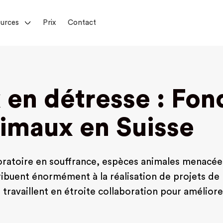
urces
Prix
Contact
en détresse : Fond
nimaux en Suisse
oratoire en souffrance, espèces animales menacées d
ibuent énormément à la réalisation de projets de 
f travaillent en étroite collaboration pour amélior