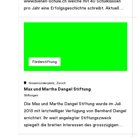
www.bienen-schule.ch welche mit 40 Schulklassen
Unterstützung des Zoo Zürich 1. Eine Schenkung an
pro Jahr eine Erfolgsgeschichte schreibt. Aktuell
den Zoo unterstützt direkt die Bemühungen, die
arbeiten wir an einem Insektenschutz-Schulprojekt im
Schätze der Natur für die kommenden Generationen
Tessin: www.paradisoleventina Nach Jahrzehnten in
zu erhalten. 2. Eine Schenkung an den Zoo ist eine
der Katastrophen- und Entwicklungshilfe reduzieren
nachhaltige Investition in die Zukunft. Vor allem für
wir die Stiftungsaktivitäten auf Naturschulen. Hier
Kinder und Jugendliche ist die Begegnung mit den
suchen wir Menschen und/oder Firmen welche uns
Tieren eine wertvolle Erfahrung. Da Schenkungen
helfen dieses sinnvolle und nachhaltige Projekt zu
vollumfänglich in neue Tieranlagen fliessen, kommen
realisieren... Sie finden alles Wesentliche auf der
sie mehrere Jahrzehnte den Tieren wie auch den
Förderstiftung
Website.
Besuchern zugute. 3. Eine Schenkung an den Zoo ist
eine Schenkung an die Allgemeinheit. Der Zoo Zürich
ist das meistbesuchte Ausflugsziel des Grossraums
Grossmünsterplatz, Zürich
Zürich und gehört zur Stadt fast wie der See oder
Max und Martha Dangel Stiftung
der Üetliberg. 4. Eine Schenkung an den Zoo hat
Stiftungen
nicht nur lokale Bedeutung. Der Zoo Zürich zählt
Die Max und Martha Dangel Stiftung wurde im Juli
jährlich über 1 Million Besucher aus der ganzen
2013 mit letztwilliger Verfügung von Bernhard Dangel
Schweiz und aus dem Ausland. Wünschen Sie sich, für
errichtet. Ihr weit angelegter Stiftungszweck
Tiere, zur Arterhaltung und für die Natur einen
spiegelt die breiten Interessen des grosszügigen
Beitrag zu leisten, dann ist der Zoo Zürich Ihr
Stifters. Webseite: dangel-stiftung.ch Email: