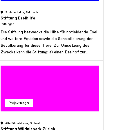
Schlatterhalde, Feldbach
Stiftung Eselhilfe
Stiftungen
Die Stiftung bezweckt die Hilfe für notleidende Esel
und weitere Equiden sowie die Sensibilisierung der
Bevölkerung für diese Tiere. Zur Umsetzung des
Zwecks kann die Stiftung: a) einen Eselhof zur
temporären oder dauernden Unterbringung von
vernachlässigten oder kranken Eseln betreiben; b)
Beiträge an Institutionen oder Einzelpersonen
ausrichten, die sich für notleidende Esel einsetzen;
c) sich an Forschungsprojekten für die tiergerechte
Behandlung von Eselkrankheiten beteiligen; d) im
Rahmen von Sensibilisierungskampagnen ihr Wissen
Projektträger
an Medien und die breite Bevölkerung weitergeben.
Die Stiftung kann auch sämtliche andere Massnahmen
ergreifen, die dem Zweck direkt oder indirekt
Alte Sihltalstrasse, Sihlwald
dienlich sein mögen. Die Stiftung verfolgt keine
Stiftung Wildnispark Zürich