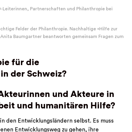
-Leiterinnen, Partnerschaften und Philanthropie bei
tige Felder der Philanthropie. Nachhaltige «Hilfe zur
und Anita Baumgartner beantworten gemeinsam Fragen zum
ie für die
in der Schweiz?
Akteurinnen und Akteure in
eit und humanitären Hilfe?
in den Entwicklungsländern selbst. Es muss
igenen Entwicklungsweg zu gehen, ihre