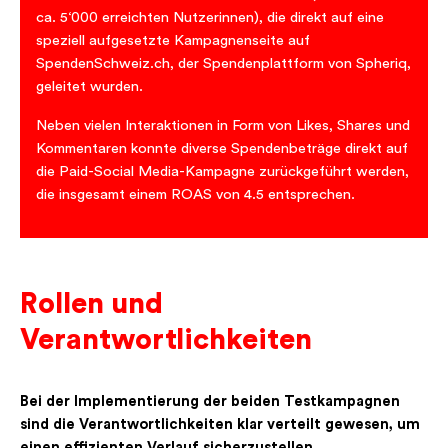
ca. 5‘000 erreichten Nutzerinnen), die direkt auf eine
speziell aufgesetzte Kampagnenseite auf
SpendenSchweiz.ch, der Spendenplattform von Spheriq,
geleitet wurden.
Neben vielen Interaktionen in Form von Likes, Shares und
Kommentaren konnte diverse Spendenbeträge direkt auf
die Paid-Social Media-Kampagne zurückgeführt werden,
die insgesamt einem ROAS von 4.5 entsprechen.
Rollen und
Verantwortlichkeiten
Bei der Implementierung der beiden Testkampagnen
sind die Verantwortlichkeiten klar verteilt gewesen, um
einen effizienten Verlauf sicherzustellen.