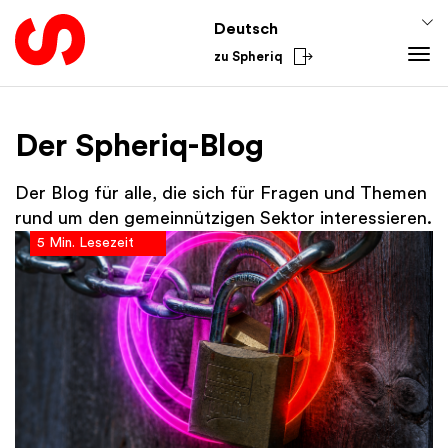
Deutsch
zu Spheriq
Tools
Der Spheriq-Blog
Spheriq
Wissen
Verzeichnis
Fundraising-Tipps
Aus dem Sektor
Der Blog für alle, die sich für Fragen und Themen
Gesuchsmanagement
Förderwissen
National
rund um den gemeinnützigen Sektor interessieren.
5 Min. Lesezeit
Recherche
Finanzen
International
Spenden-Tools
Academy
Netzwerke
Spheriq AI