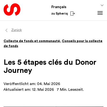
Français
zu Spheriq
Outils
Zurück
Spheriq
Connaissances
Collecte de fonds et communauté
,
Conseils pour la collecte
Répertoire
Conseils pour la collecte de fonds
Du secteur
de fonds
Gestion des demandes
Connaissances de promotion
National
Recherche
Finances
International
Les 5 étapes clés du Donor
Outils de collecte de fonds
Academy
Journey
Réseaux
Spheriq AI
Veröffentlicht am: 04. Mai 2026
Aktualisiert am: 12. Mai 2026
7 Min. Lesezeit.