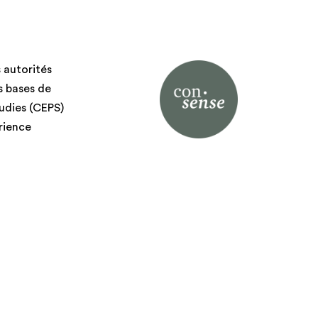
 autorités
s bases de
tudies (CEPS)
érience