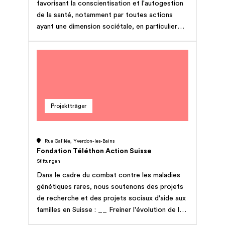
favorisant la conscientisation et l'autogestion
de la santé, notamment par toutes actions
ayant une dimension sociétale, en particulier
dans le cadre de la meilleure connaissance du
cycle féminin, de l'applicabilité et de la
promotion de la méthode symptothermique de
régulation des naissances, dans la meilleure
connaissance des processus physiologiques du
jeûne prolongé et dans la promotion du jeûne
Projektträger
holistique (Heilfasten), etc.
Rue Galilée, Yverdon-les-Bains
Fondation Téléthon Action Suisse
Stiftungen
Dans le cadre du combat contre les maladies
génétiques rares, nous soutenons des projets
de recherche et des projets sociaux d'aide aux
familles en Suisse : __ Freiner l'évolution de la
maladie __ Augmenter l'espérance de vie __