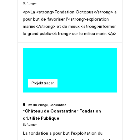
Stiftungen
Kindern und Jugendlichen. Wir fördern die
<p>La <strong>Fondation Octopus</strong> a
Partizipation von Kindern und Jugendlichen und
pour but de favoriser l'<strong>exploration
setzen uns für die Achtung der Kinderrechte
marine</strong> et de mieux <strong>informer
ein, indem wir ihnen helfen, ihre Bedürfnisse und
le grand public</strong> sur le milieu marin.</p>
Interessen auszudrücken. Wir arbeiten in
fragilen Umgebungen und Konfliktgebieten,
aber auch in stabilen Umgebungen.
Projektträger
Rte du Village, Constantine
"Château de Constantine" Fondation
d'Utilité Publique
Stiftungen
La fondation a pour but l'exploitation du