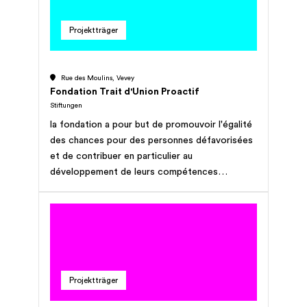
befinden sich 22 Personen in der Ausbildung
zur Traumdoktorin beziehungsweise zum
Projektträger
Traumdoktor.
Rue des Moulins, Vevey
Fondation Trait d'Union Proactif
Stiftungen
la fondation a pour but de promouvoir l'égalité
des chances pour des personnes défavorisées
et de contribuer en particulier au
développement de leurs compétences
professionnelles, interculturelles et sociales
avec l'objectif de faciliter leur insertion dans le
monde de travail et leur intégration dans la
société (pour but complet cf. acte de
fondation).
Projektträger