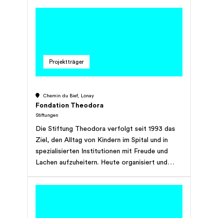
Apporter une aide quotidienne pour les familles
dans tous les aspects de la courante.
Projektträger
Chemin du Bief, Lonay
Fondation Theodora
Stiftungen
Die Stiftung Theodora verfolgt seit 1993 das
Ziel, den Alltag von Kindern im Spital und in
spezialisierten Institutionen mit Freude und
Lachen aufzuheitern. Heute organisiert und
finanziert die als gemeinnützig anerkannte
Stiftung jede Woche den Besuch von 62 Profi-
Artisten in 35 Spitälern und 29 Institutionen für
Kinder mit Behinderung in der Schweiz. Aktuell