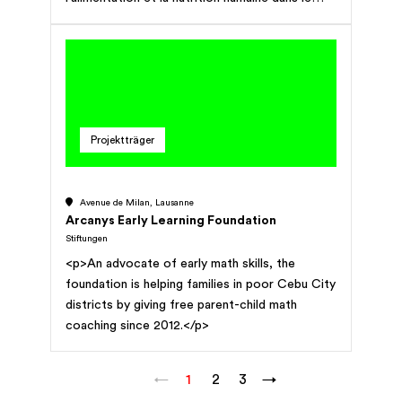
monde et à travers les âges, avec une
plateforme d'apprentissage digitale et physique
interconnectée. Elle partage son expertise
avec le grand public de tous les âges et avec
des professionnels de l'alimentation et de la
nutrition.
Projektträger
Avenue de Milan, Lausanne
Arcanys Early Learning Foundation
Stiftungen
<p>An advocate of early math skills, the
foundation is helping families in poor Cebu City
districts by giving free parent-child math
coaching since 2012.</p>
←
1
2
3
→