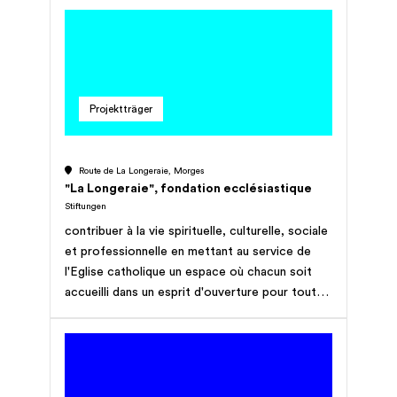
Projektträger
Route de La Longeraie, Morges
"La Longeraie", fondation ecclésiastique
Stiftungen
contribuer à la vie spirituelle, culturelle, sociale
et professionnelle en mettant au service de
l'Eglise catholique un espace où chacun soit
accueilli dans un esprit d'ouverture pour toutes
rencontres, sessions, séjours et cours de
formation, ainsi que toutes retraites
collectives et individuelles.