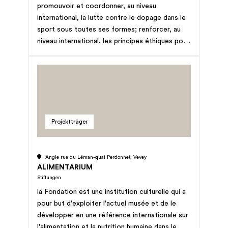
promouvoir et coordonner, au niveau
international, la lutte contre le dopage dans le
sport sous toutes ses formes; renforcer, au
niveau international, les principes éthiques pour
la pratique du sport sans dopage; établir,
adapter, modifier et tenir à jour la liste des
substances et méthodes prohibées dans la
pratique du sport; favoriser, soutenir,
coordonner et entreprendre l'organisation de
contrôles hors compétition sans préavis;
Projektträger
élaborer, harmoniser et unifier des normes et
procédures scientifiques et créer un
laboratoire de référence; promouvoir des
Angle rue du Léman-quai Perdonnet, Vevey
règles et autres moyens de lutte contre le
ALIMENTARIUM
dopage dans le sport; élaborer et développer
Stiftungen
des programmes d'éducation et de prévention
la Fondation est une institution culturelle qui a
antidopage au niveau international; promouvoir
pour but d'exploiter l'actuel musée et de le
et coordonner la recherche en matière de lutte
développer en une référence internationale sur
contre le dopage dans le sport.
l'alimentation et la nutrition humaine dans le