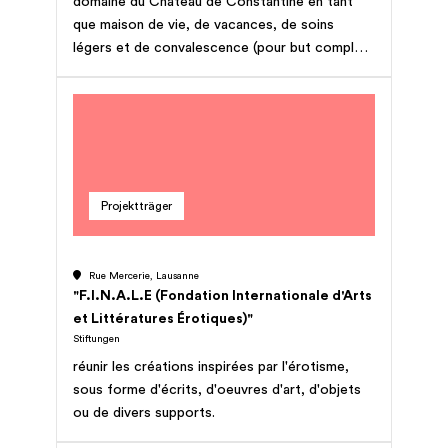
domaine du Château de Constantine en tant
que maison de vie, de vacances, de soins
légers et de convalescence (pour but complet
cf. acte de fondation)
Projektträger
Rue Mercerie, Lausanne
"F.I.N.A.L.E (Fondation Internationale d'Arts
et Littératures Érotiques)"
Stiftungen
réunir les créations inspirées par l'érotisme,
sous forme d'écrits, d'oeuvres d'art, d'objets
ou de divers supports.