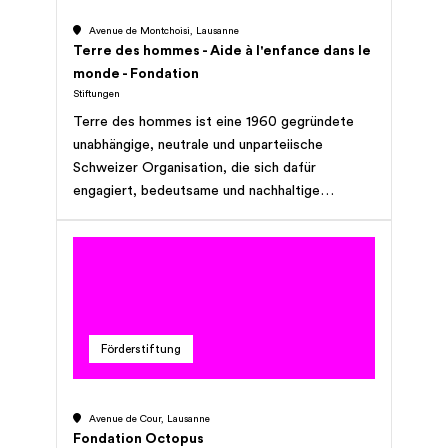
Avenue de Montchoisi, Lausanne
Terre des hommes - Aide à l'enfance dans le
monde - Fondation
Stiftungen
Terre des hommes ist eine 1960 gegründete
unabhängige, neutrale und unparteiische
Schweizer Organisation, die sich dafür
engagiert, bedeutsame und nachhaltige
Veränderungen im Leben von Kindern und
Jugendlichen zu bewirken, insbesondere der am
stärksten gefährdeten. Es gilt, ihr Wohlergehen
und die effektive Erfüllung ihrer Rechte zu
gewährleisten, wie sie in der
Kinderrechtskonvention und in anderen
Förderstiftung
relevanten Menschenrechtsinstrumenten
festgelegt sind. Um einen Unterschied zu
machen, legen wir besonderen Wert auf die
Avenue de Cour, Lausanne
Bereiche der Gesundheit von Mutter und Kind,
Fondation Octopus
des Zugangs zur Justiz und der Migration von