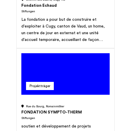
droits fondamentaux, déficiences des
Fondation Echaud
systèmes sociaux, catastrophes); soutenir des
Stiftungen
enfants ou des étudiants méritants, dans le
La fondation a pour but de construire et
besoin pour leurs études ou apprentissages,
d'exploiter à Cugy, canton de Vaud, un home,
afin de leur donner accès à une profession et
un centre de jour en externat et une unité
leur assurer un avenir social (pour but complet
d'accueil temporaire, accueillant de façon
cf. acte de fondation).
durable des personnes porteuses de handicap
sévère, notamment d'infirmité motrice
cérébrale et de polyhandicap, ne pouvant
exercer d'activité lucrative régulière et
nécessitant une prise en charge et des soins
spécialisés.
Projektträger
Rue du Bourg, Romainmôtier
FONDATION SYMPTO-THERM
Stiftungen
soutien et développement de projets