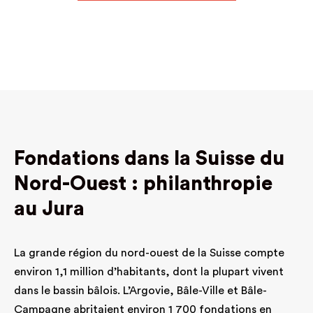
zum Wohl der Tiere und fördert damit den
zusammenarbeiten. Die Stiftung verfolgt ihren
respektvollen Umgang mit ihnen. Dies betrifft
Zweck in der gesamten Schweiz, namentlich in
Tiere jeder Grösse, Art und Gattung. Die
der Nordwestschweiz, sowie im Ausland. Die
Stiftung verfolgt keine kommerziellen Zwecke
Stiftung ist gemeinnützig und verfolgt
und erstrebt keinen Gewinn.
entsprechend keine Erwerbs- oder
Selbsthilfezwecke. Sie ist parteipolitisch und
konfessionell neutral.
Fondations dans la Suisse du
Nord-Ouest : philanthropie
au Jura
La grande région du nord-ouest de la Suisse compte
environ 1,1 million d’habitants, dont la plupart vivent
dans le bassin bâlois. L’Argovie, Bâle-Ville et Bâle-
Campagne abritaient environ 1 700 fondations en