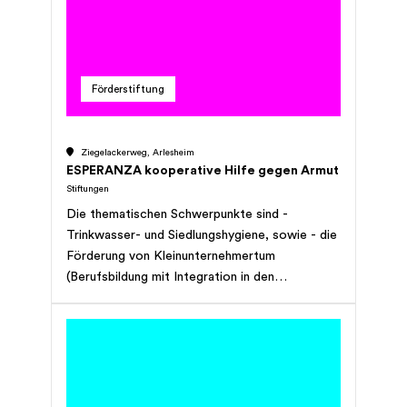
der Webseite der Organisation und wurden
durch das Research-Team von StiftungSchweiz
ergänzt.
Förderstiftung
Ziegelackerweg, Arlesheim
ESPERANZA kooperative Hilfe gegen Armut
Stiftungen
Die thematischen Schwerpunkte sind -
Trinkwasser- und Siedlungshygiene, sowie - die
Förderung von Kleinunternehmertum
(Berufsbildung mit Integration in den
Arbeitsmarkt oder in die Selbständigkeit). Die
strategischen Schwerpunktländer teilen sich
dabei in drei Regionen ein: - Lateinamerika (mit
Fokus auf Guatemala, Kolumbien & Bolivien) -
Ostafrika (mit Fokus auf Kenia, Tansania &
Äthiopien) - Südasien (einziges Fokusland