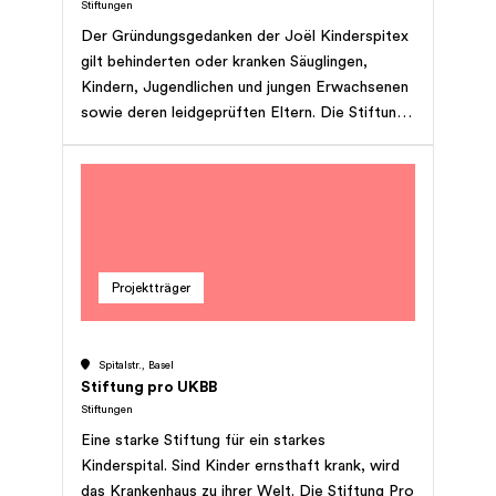
Stiftungen
Kinder nach dem Konzept KKP® Das
Der Gründungsgedanken der Joël Kinderspitex
Hippotherapie-Zentrum finanziert sich
gilt behinderten oder kranken Säuglingen,
einerseits durch Einkünfte, die durch den
Kindern, Jugendlichen und jungen Erwachsenen
Ausbau des zentrumseigenen Angebots jährlich
sowie deren leidgeprüften Eltern. Die Stiftung
erhöht werden können. Andererseits sind wir
will in der Not beistehen und die Last lindern
auf Spenden angewiesen, um den Unterhalt der
helfen.
Pferde, die Erhaltung der Infrastruktur, die
Anschaffung des Pferde-und
Therapiematerials, den Kauf neuer Pferde, und
die Unterstützung für Klienten ohne
genügenden Versicherungsschutz gewährleisten
Projektträger
zu können. Die Einnahmen über die
pferdegestützten Therapien reichen nicht aus,
um die Kosten zu decken. Derzeit ist die
Spitalstr., Basel
Hippotherapie-K die einzige Therapieform, die
Stiftung pro UKBB
von den Krankenkassen übernommen wird. Die
Stiftungen
übrigen Therapien müssen von den Klienten
Eine starke Stiftung für ein starkes
selbst getragen werden. Derzeit arbeitet das
Kinderspital. Sind Kinder ernsthaft krank, wird
Hippotherapie-Zentrum mit 8 Angestellten und
das Krankenhaus zu ihrer Welt. Die Stiftung Pro