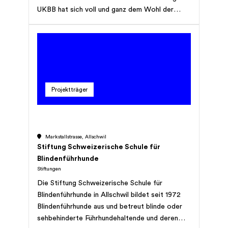
ca. 50 freiwilligen Helfern für den Stalldienst,
UKBB hat sich voll und ganz dem Wohl der
das Pferdeführen und den Kaffeedienst.
Kinder und Jugendlichen sowie deren Familien
verschrieben. Der Finanzrahmen für die
Kindermedizin ist sehr eng gesteckt, die
Behandlungskosten sind höher als bei
Erwachsenen, die kleinen Patienten sind in den
meisten Fällen nur grundversichert, gute
Projektträger
medizinische Forschung benötigt
Forschungsgelder. Ein starkes Universitäts-
Kinderspital braucht deshalb eine starke
Stiftung, um sich gemeinsam für eine starke
Markstallstrasse, Allschwil
Kindermedizin einzusetzen.
Stiftung Schweizerische Schule für
Blindenführhunde
Stiftungen
Die Stiftung Schweizerische Schule für
Blindenführhunde in Allschwil bildet seit 1972
Blindenführhunde aus und betreut blinde oder
sehbehinderte Führhundehaltende und deren