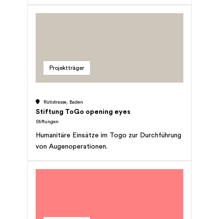
Hunde ein Leben lang. Im 2012 startete die
Schule mit zwei neuen Sparten - der Ausbildung
von Assistenzhunden sowie von
Autismusbegleithunden für autistische Kinder.
Die Schule bietet zudem seit vielen Jahren eine
Ausbildung für Sozialhunde-Teams an.
Projektträger
Rütistrasse, Baden
Stiftung ToGo opening eyes
Stiftungen
Humanitäre Einsätze im Togo zur Durchführung
von Augenoperationen.