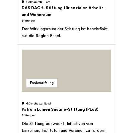
Colmarerstr., Basel
Erwerbs- noch Selbsthilfezwecke.
DAS DACH. Stiftung für sozialen Arbeits-
und Wohnraum
Stiftungen
Der Wirkungsraum der Stiftung ist beschränkt
auf die Region Basel.
Förderstiftung
Güterstrasse, Basel
Patrum Lumen Sustine-Stiftung (PLuS)
Stiftungen
Die Stiftung bezweckt, Initiativen von
Einzelnen, Instituten und Vereinen zu fördern,