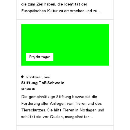
die zum Ziel haben, die Identität der
Europäischen Kultur zu erforschen und zu
schützen, sowie Werte und Ideale unserer
gemeinsamen Tradition zu bewahren, sodass ihr
Geist am Leben erhalten wird. Die Stiftung hat
gemeinnützigen Charakter und verfolgt
keinerlei Erwerbszweck.
Projektträger
Birsfelderstr., Basel
Stiftung TbB Schweiz
Stiftungen
Die gemeinnützige Stiftung bezweckt die
Förderung aller Anliegen von Tieren und des
Tierschutzes. Sie hilft Tieren in Notlagen und
schützt sie vor Qualen, mangelhafter
Tierhaltung sowie Missbrauch. Die Stiftung