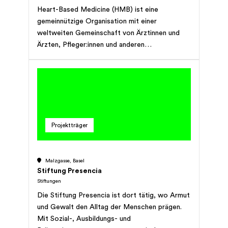
Heart-Based Medicine (HMB) ist eine
gemeinnützige Organisation mit einer
weltweiten Gemeinschaft von Ärztinnen und
Ärzten, Pfleger:innen und anderen
Gesundheitsdienstleistern. Sie arbeiten
zusammen, um Methoden der
menschenzentrierten Pflege zu entwickeln und
weiterzugeben, bei denen die
Patientenbeziehung der Grundstein für die
Heilung ist. Das Herz der Organisation ist eine
Projektträger
Plattform, die das Gesundheitspersonal gezielt
mit Hilfsmitteln, Schulungen und Coaching
sowie Möglichkeiten des Erfahrungsaustauschs
Malzgasse, Basel
versorgt. Ein starker Fokus liegt dabei auf der
Stiftung Presencia
systematischen Messung der Wirkung der
Stiftungen
Methoden einer menschenzentrierten Pflege
Die Stiftung Presencia ist dort tätig, wo Armut
auf: 1) das Wohlbefinden des
und Gewalt den Alltag der Menschen prägen.
Gesundheitspersonals; 2) die
Mit Sozial-, Ausbildungs- und
Selbstregulierungskräfte und den