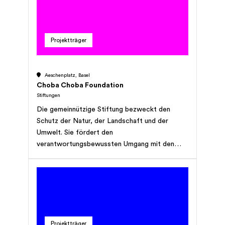
Kompetenzen vermitteln, sondern auch ihre
Eigenverantwortung und Selbständigkeit
fördern.
Projektträger
Aeschenplatz, Basel
Choba Choba Foundation
Stiftungen
Die gemeinnützige Stiftung bezweckt den
Schutz der Natur, der Landschaft und der
Umwelt. Sie fördert den
verantwortungsbewussten Umgang mit den
natürlichen Ressourcen, insbesondere die
nachhaltige Landwirtschaft und den
nachhaltigen Konsum. Zudem bezweckt die
Stiftung die Bekämpfung von Armut und
wirtschaftlicher Abhängigkeit. Namentlich
fördert sie die Autonomie der in der
Projektträger