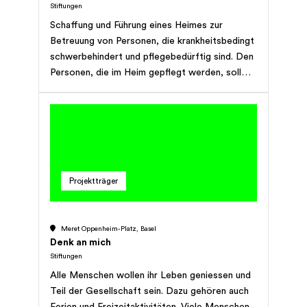
Stiftungen
Schaffung und Führung eines Heimes zur
Betreuung von Personen, die krankheitsbedingt
schwerbehindert und pflegebedürftig sind. Den
Personen, die im Heim gepflegt werden, soll
eine Betreuung in wohnlicher Atmosphäre
gewährleistet werden. Sie soll im Zeichen der
menschlichen Zuwendung und unter Einbezug
von Partnern und Familienangehörigen stehen.
Projektträger
Meret Oppenheim-Platz, Basel
Denk an mich
Stiftungen
Alle Menschen wollen ihr Leben geniessen und
Teil der Gesellschaft sein. Dazu gehören auch
Ferien und Freizeitaktivitäten. Viele Menschen