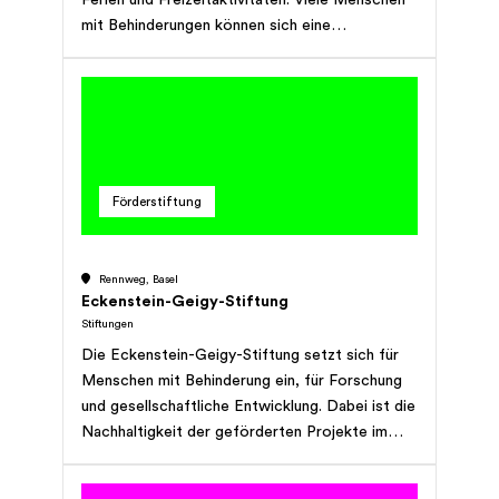
mit Behinderungen können sich eine
Erholungszeit aber nicht leisten. Die Stiftung
Denk an mich schliesst diese Lücke,
unterstützt finanziell und schafft so ein Stück
Lebensqualität.
Förderstiftung
Rennweg, Basel
Eckenstein-Geigy-Stiftung
Stiftungen
Die Eckenstein-Geigy-Stiftung setzt sich für
Menschen mit Behinderung ein, für Forschung
und gesellschaftliche Entwicklung. Dabei ist die
Nachhaltigkeit der geförderten Projekte im
Hinblick auf zukünftige Generationen essentiell.
*Die Angaben dieses Porträts stammen von