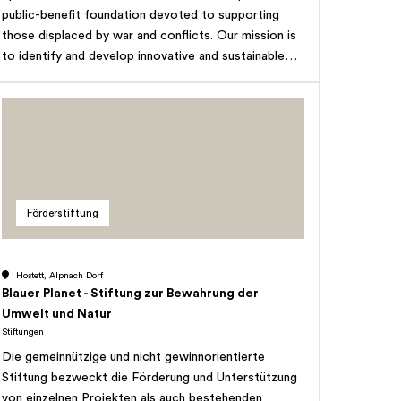
public-benefit foundation devoted to supporting
those displaced by war and conflicts. Our mission is
to identify and develop innovative and sustainable
solutions that promote refugees’ self-reliance,
boost their resilience, and foster their inclusion in
their new countries. We prioritize projects that
expand economic, financial, and political
opportunities for both refugee populations and the
communities that welcome them.</p>
Förderstiftung
Hostett, Alpnach Dorf
Blauer Planet - Stiftung zur Bewahrung der
Umwelt und Natur
Stiftungen
Die gemeinnützige und nicht gewinnorientierte
Stiftung bezweckt die Förderung und Unterstützung
von einzelnen Projekten als auch bestehenden