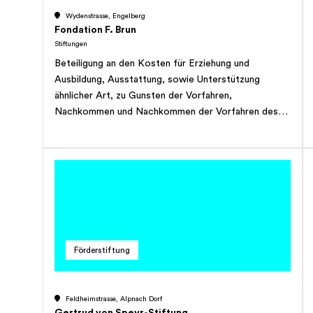
Form. Die Stiftung ist nicht gewinnorientiert.
Wydenstrasse, Engelberg
Fondation F. Brun
Stiftungen
Beteiligung an den Kosten für Erziehung und
Ausbildung, Ausstattung, sowie Unterstützung
ähnlicher Art, zu Gunsten der Vorfahren,
Nachkommen und Nachkommen der Vorfahren des
Stiftungsgründers. Die Stiftung ist ebenfalls
berechtigt, den Mitgliedern der Familie des
Stiftungsgründers Unterstützung oder Hilfe zu
gewähren, falls diese eine solche benötigen.
Förderstiftung
Feldheimstrasse, Alpnach Dorf
Gertrud von Speyr-Stiftung