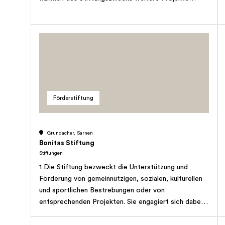
betreiben und Tätigkeiten ausüben.
Förderstiftung
Grundacher, Sarnen
Bonitas Stiftung
Stiftungen
1 Die Stiftung bezweckt die Unterstützung und
Förderung von gemeinnützigen, sozialen, kulturellen
und sportlichen Bestrebungen oder von
entsprechenden Projekten. Sie engagiert sich dabei
besonders im Bereiche der Unterstützung von
Kindern und Jugendlichen, von Behinderten oder in