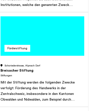
Institutionen, welche den genannten Zweck
verfolgen, in den folgenden Bereichen: - Umwelt und
Natur: Klimaschutz, Naturschutz und Umweltschutz;
- Menschen in Armut: Gesundheit und Bildung; -
Erhalt des Kulturguts im kirchlichen Bereich. Dabei
sollen zu 3/4 Projekte und Institutionen im Bereich
Umwelt/Natur und zu 1/4 im Bereich Menschen in
Armut/Erhalt des Kulturguts im kirchlichen Bereich
Förderstiftung
unterstützt werden. Die Stiftung kann ihre Zwecke
durch eigene Projekte oder durch Zuwendungen an
steuerbefreite Dritt-Organisationen im Rahmen der
Schoriederstrasse, Alpnach Dorf
vorgenannten Ziele verfolgen. Die Stiftung ist im
Breisacher Stiftung
Rahmen ihrer Zweckbestimmung in der ganzen
Stiftungen
Schweiz und im Ausland tätig. Die Stifter behalten
Mit der Stiftung werden die folgenden Zwecke
sich ausdrücklich das Recht gemäss Art. 86a ZGB
verfolgt: Förderung des Handwerks in der
zur Änderung des Zweckes vor. Die Stiftung hat
Zentralschweiz, insbesondere in den Kantonen
keinen Erwerbszweck und erstrebt keinen Gewinn.
Obwalden und Nidwalden, zum Beispiel durch
Unterstützung der entsprechenden Berufslehren und
Motivierung von jungen Berufsleuten, indem an die