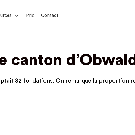
urces
Prix
Contact
le canton d’Obwal
mptait 82 fondations. On remarque la proportion r