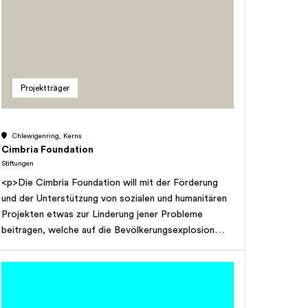
besten Absolventinnen und Absolventen gemäss
ermitteltem Notenbild Geldpreise ausgerichtet
werden; Unterstützung der humanitären Projekte und
Hilfe der gemeinnützigen Stiftung der
Neuapostolischen Kirche Schweiz, mit Sitz in Zürich,
Projektträger
im Umfange von einem Fünftel der jährlichen
Ausschüttungen; Punktuelle finanzielle Unterstützung
von in Not geratenen aktuellen oder ehemaligen
Chlewigenring, Kerns
Mitarbeiterinnen und Mitarbeitern sowie deren
Cimbria Foundation
Familienmitglieder aus der ganzen Alpnach-Gruppe
Stiftungen
(Firmen, welche von Theo Breisacher gegründet
<p>Die Cimbria Foundation will mit der Förderung
worden sind); Bau von komfortablen und
und der Unterstützung von sozialen und humanitären
altersgerechten Wohnungen und Vermietung an
Projekten etwas zur Linderung jener Probleme
finanziell wenig begüterte Mitmenschen zu
beitragen, welche auf die Bevölkerungsexplosion
erschwinglichen Mietpreisen; generelle finanzielle
oder auf den Mangel an agrartechnologischen
Unterstützung von finanziell schwachen Mitmenschen
Kenntnissen zurückzuführen sind.</p>
mit schweren Schicksalsschlägen. Die Stiftung kann
Grundstücke erwerben, überbauen, verwalten und
veräussern und sich an Gesellschaften beteiligen, um