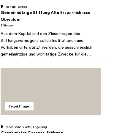
Im Feld, Sarnen
Gemeinnützige Stiftung Alte Ersparniskasse
Obwalden
Stiftungen
Aus dem Kapital und den Zinserträgen des
Stiftungsvermögens sollen Institutionen und
Vorhaben unterstützt werden, die ausschliesslich
gemeinnützige und wohltätige Zwecke für die
Bevölkerung des Kantons Obwalden verfolgen, für
die keine oder nicht ausreichende öffentliche Mittel
zur Verfügung stehen. In besonderen Fällen können
auch Einzelpersonen oder Familien unterstützt
werden.
Projektträger
Benediktinerkloster, Engelberg
Geschwister Gassner-Stiftung