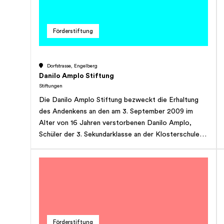
Beteiligung an Immobilien sowie die Verwaltung und
Zweckänderung nach Art. 86a Abs. 1 ZGB
der Unterhalt von Liegenschaften insbesondere des
ausdrücklich vor.
Selbständigen und Dauernden Rechts Nr. 40004, GB
Förderstiftung
Sachseln (Baurecht für Altes Pfarrhaus).
Dorfstrasse, Engelberg
Danilo Amplo Stiftung
Stiftungen
Die Danilo Amplo Stiftung bezweckt die Erhaltung
des Andenkens an den am 3. September 2009 im
Alter von 16 Jahren verstorbenen Danilo Amplo,
Schüler der 3. Sekundarklasse an der Klosterschule
Engelberg. Zur Erfüllung dieses Zweckes soll
während 20 Jahren ab Errichtung der Stiftung
alljährlich am Ende eines Schuljahres an einen oder
mehrere Schüler der Klosterschule Engelberg durch
den Rektor oder Prorektor der Klosterschule ein
Geldpreis im Gesamtbetrag von mindestens CHF
500.00 ausgerichtet werden, wobei der Preisträger
Förderstiftung