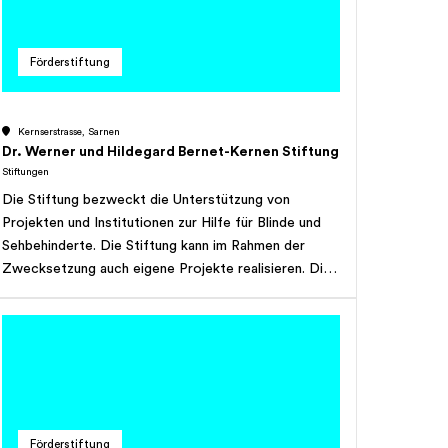
den Stiftungszweck zu erreichen, Die Stiftung hat
gemeinnützigen Charakter und verfolgt keinerlei
Gewinnzwecke.
Förderstiftung
Kernserstrasse, Sarnen
Dr. Werner und Hildegard Bernet-Kernen Stiftung
Stiftungen
Die Stiftung bezweckt die Unterstützung von
Projekten und Institutionen zur Hilfe für Blinde und
Sehbehinderte. Die Stiftung kann im Rahmen der
Zwecksetzung auch eigene Projekte realisieren. Die
Stiftung hat gemeinnützigen Charakter und verfolgt
keinerlei Erwerbszweck.
Förderstiftung