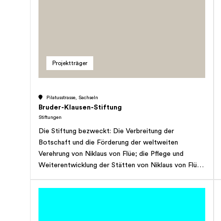
sonstiger Weise körperlich oder sozial
Benachteiligten. Die finanziellen Mittel zugunsten von
Kindern und Jugendlichen sollen vor allem im
Bereiche Aus- und Weiterbildung, sinnvoller
Freizeitgestaltung sowie der medizinischen Hilfe
Projektträger
jeglicher Art eingesetzt werden. Beiträge können an
Institutionen und natürliche Personen für Projekte,
welche diesem Zweck direkt oder indirekt dienen,
Pilatusstrasse, Sachseln
wie auch in Ausnahmefällen an Einzelpersonen, die
Bruder-Klausen-Stiftung
einer Unterstützung bedürfen oder die genannten
Stiftungen
Ziele zu fördern vermögen, ausgerichtet werden. Die
Die Stiftung bezweckt: Die Verbreitung der
Stiftung unterstützt im Rahmen der vorstehenden
Botschaft und die Förderung der weltweiten
Zielsetzungen Institutionen, Projekte und
Verehrung von Niklaus von Flüe; die Pflege und
Einzelpersonen im In- und Ausland. 2 Die Stiftung
Weiterentwicklung der Stätten von Niklaus von Flüe
kann sich an anderen Gesellschaften beteiligen und
und seiner Frau Dorothee Wyss; die Unterstützung
insbesondere Grundstücke erwerben, um den
von Werken, die mit Bruder Klaus und Dorothee
Gesellschaftszweck zu erreichen. 3 Die Stiftung hat
Wyss in Beziehung stehen; die Beteiligung an
gemeinnützigen Charakter und verfolgt keinerlei
Institutionen, die der Wallfahrt dienen; die
Gewinnzwecke. 4 Die Stifter behalten sich eine