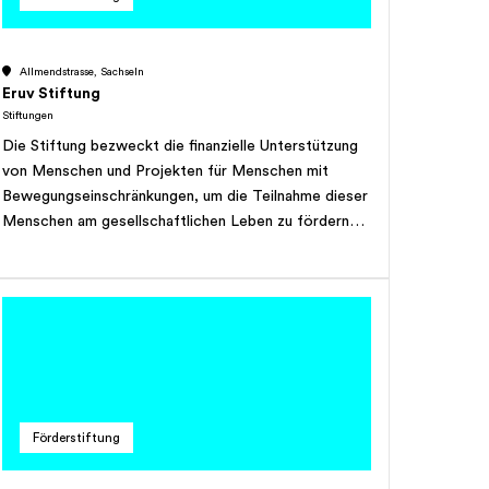
Allmendstrasse, Sachseln
Eruv Stiftung
Stiftungen
Die Stiftung bezweckt die finanzielle Unterstützung
von Menschen und Projekten für Menschen mit
Bewegungseinschränkungen, um die Teilnahme dieser
Menschen am gesellschaftlichen Leben zu fördern
oder zu ermöglichen. Ferner bezweckt die Stiftung
die finanzielle Unterstützung von Menschen, die mit
Armut, Krankheit, Altersbeschwerden oder einer
Behinderung konfrontiert sind sowie von
Institutionen, die sich auf irgendeine Art und Weise
für die vorgenannten Personen einsetzen oder sich
um ihre Bedürfnisse kümmern. Die Stiftung ist
ausschliesslich gemeinnützig tätig und verfolgt
Förderstiftung
keinerlei unternehmerische Zwecke.