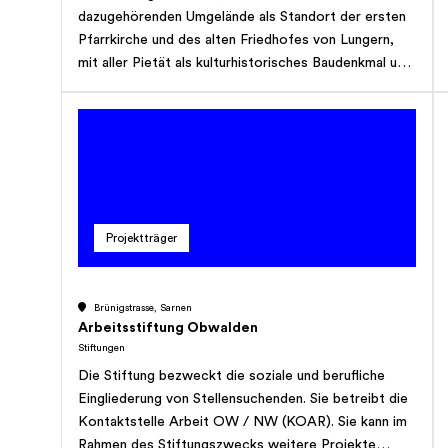
dazugehörenden Umgelände als Standort der ersten
Pfarrkirche und des alten Friedhofes von Lungern,
mit aller Pietät als kulturhistorisches Baudenkmal und
ältestes Zeugnis der Dorfgeschichte von Lungern
fachgerecht zu unterhalten und den kommenden
Generationen unverfälscht zu erhalten. Sie soll dafür
besorgt sein, dass in der näheren Umgebung des
Stiftungsgrundstückes nur Bauten erstellt werden,
die bezüglich ihrer äusseren Gestaltung auf das
historische Baudenkmal Rücksicht nehmen.
Projektträger
Brünigstrasse, Sarnen
Arbeitsstiftung Obwalden
Stiftungen
Die Stiftung bezweckt die soziale und berufliche
Eingliederung von Stellensuchenden. Sie betreibt die
Kontaktstelle Arbeit OW / NW (KOAR). Sie kann im
Rahmen des Stiftungszwecks weitere Projekte