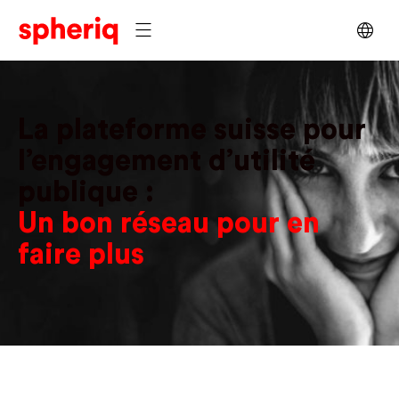
La plateforme suisse pour
l’engagement d’utilité
publique :
Un bon réseau pour en
faire plus