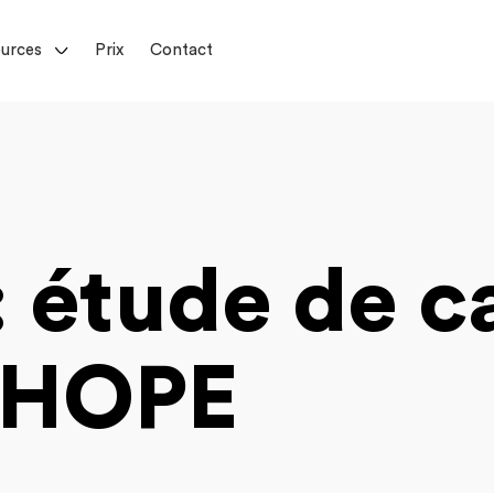
urces
Prix
Contact
: étude de c
s HOPE