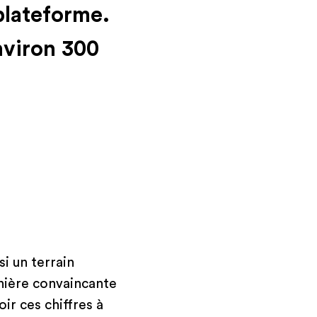
 plateforme.
nviron 300
i un terrain
anière convaincante
oir ces chiffres à