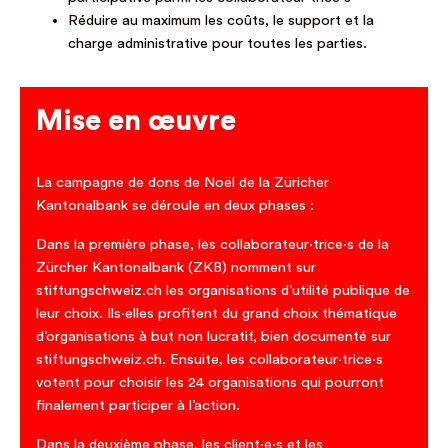
Réduire au maximum les coûts, le support et la
charge administrative pour toutes les parties.
Mise en œuvre
La campagne de dons de Noël de la Züricher
Kantonalbank se déroule en deux phases :
Dans la première phase, les collaborateur·trice·s de la
Zürcher Kantonalbank (ZKB) nomment sur
stiftungschweiz.ch les organisations d’utilité publique de
leur choix. Ils·elles profitent du grand choix thématique
d’organisations à but non lucratif, bien documenté sur
stiftungschweiz.ch. Ensuite, les collaborateur·trice·s
votent pour choisir les 24 organisations qui pourront
finalement participer à l’action.
Dans la deuxième phase, les client·e·s et les