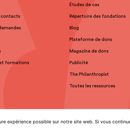
Études de cas
 contacts
Répertoire des fondations
 demandes
Blog
Plateforme de dons
n
Magazine de dons
et formations
Publicité
The Philanthropist
Toutes les ressources
ure expérience possible sur notre site web. Si vous continue