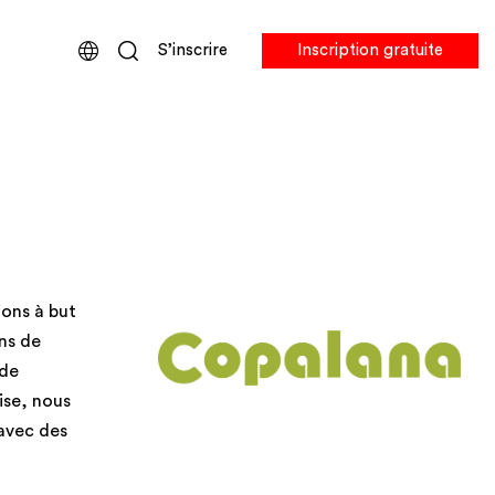
S’inscrire
Inscription gratuite
ions à but
ns de
 de
ise, nous
 avec des