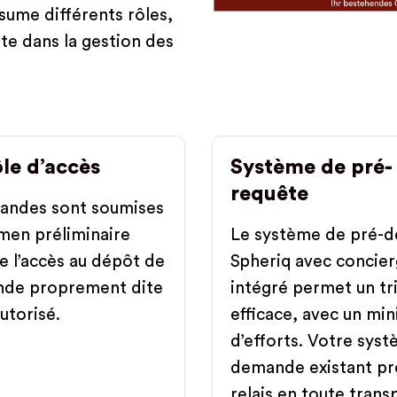
ssume différents rôles,
ente dans la gestion des
le d’accès
Système de pré-
requête
andes sont soumises
men préliminaire
Le système de pré-
e l’accès au dépôt de
Spheriq avec concie
nde proprement dite
intégré permet un tr
autorisé.
efficace, avec un m
d’efforts. Votre sys
demande existant pr
relais en toute trans