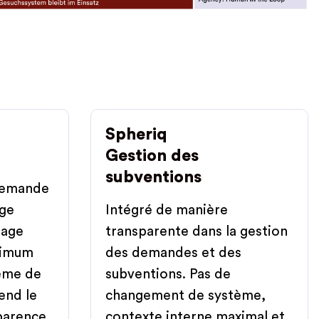
Spheriq
Gestion des
subventions
demande
rge
Intégré de manière
iage
transparente dans la gestion
inimum
des demandes et des
tème de
subventions. Pas de
end le
changement de système,
parence.
contexte interne maximal et