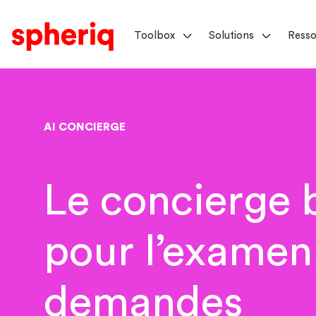
Toolbox
Solutions
Resso
AI CONCIERGE
Le concierge b
pour l’examen
demandes