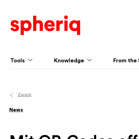
Tools
Knowledge
From the 
Zurück
News