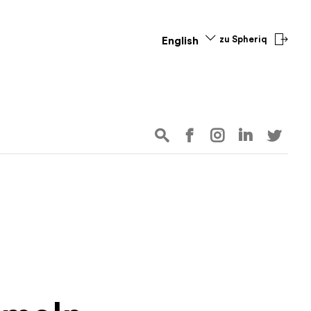
zu Spheriq
English